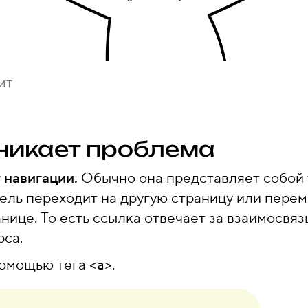
ит
никает проблема
 навигации.
Обычно она представляет собой 
тель переходит на другую страницу или пере
нице. То есть ссылка отвечает за взаимосвяз
рса.
помощью тега
.
<a>