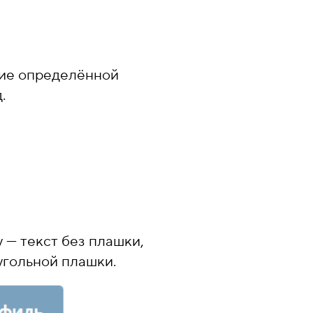
ние определённой
.
 — текст без плашки,
угольной плашки.