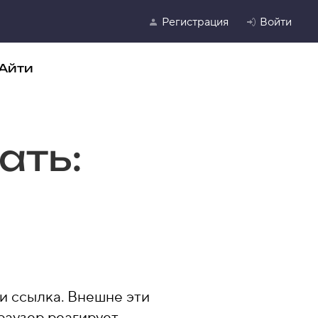
Регистрация
Войти
Айти
ать:
ли ссылка. Внешне эти
раузер реагирует