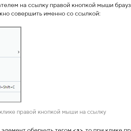
телем на ссылку правой кнопкой мыши брауз
жно совершить именно со ссылкой:
клике правой кнопкой мыши на ссылку
 элемент обернуть тегом
, то при клике 
<a>