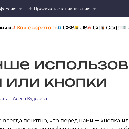
офессию
Прокачать специализацию
онки
Как сверстать
CSS
JS
Git
Софт
чше использов
 или кнопки
ать
Алёна Кудлаева
 всегда понятно, что перед нами — кнопка и
очень похожи, но их функции различаются и б