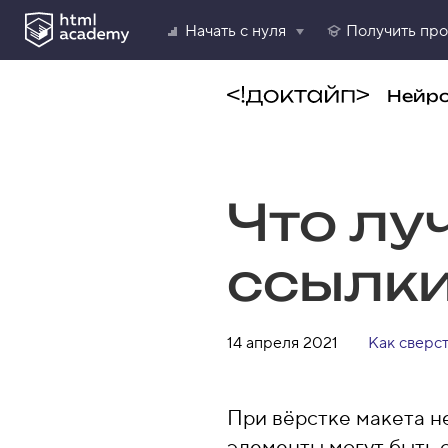
Начать с нуля
Получить пр
Нейр
Что лу
ссылки
14 апреля 2021
Как сверст
При вёрстке макета не
элементы могут быть 