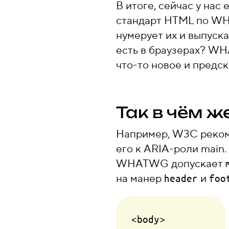
В итоге, сейчас у на
стандарт HTML по WH
нумерует их и выпуск
есть в браузерах? WH
что-то новое и предск
Так в чём ж
Например, W3C рекоме
его к ARIA-роли main
WHATWG допускает
на манер
и
header
foo
<body>
