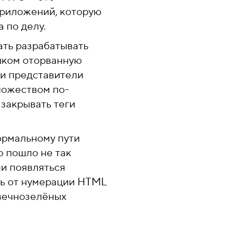
приложений, которую
 по делу.
ать разрабатывать
ишком оторванную
ли представители
ножеством по-
закрывать теги
ормальному пути
о пошло не так
и появляться
сь от нумерации HTML
 вечнозелёных