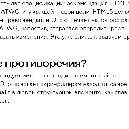
с есть две спецификации: рекомендация HTML 
ATWG. И у каждой — свои цели: HTML5 делае
ает рекомендации. Это отвечает на вопрос ра
ATWG, напротив, старается опередить реаль
азать изменения. Это уже ближе к задачам б
е противоречия?
ндует иметь всего один элемент main на ст
. Это помогает скринридерам находить самое 
в любом структурном элементе, как главн
main
.
ter