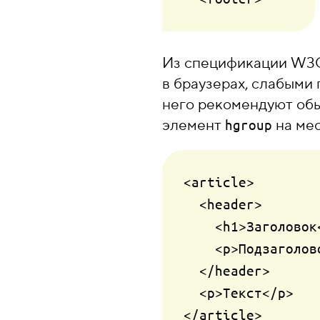
Из спецификации W3
в браузерах, слабыми
него рекомендуют о
элемент
на мес
hgroup
<article>

  <header>

    <h1>Заголовок</h1>

    <p>Подзаголовок</p>

  </header>

  <p>Текст</p>
