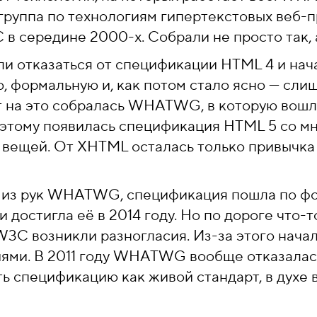
группа по технологиям гипертекстовых веб-
в середине 2000-х. Собрали не просто так, а
и отказаться от спецификации HTML 4 и нач
, формальную и, как потом стало ясно — сл
ет на это собралась WHATWG, в которую вош
 этому появилась спецификация HTML 5 со м
вещей. От XHTML осталась только привычка 
 из рук WHATWG, спецификация пошла по ф
достигла её в 2014 году. Но по дороге что-т
C возникли разногласия. Из-за этого начал
иями. В 2011 году WHATWG вообще отказала
ть спецификацию как живой стандарт, в духе