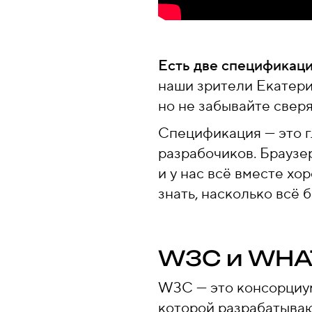
Есть две спецификац
наши зрители Екатери
но не забывайте сверя
Спецификация — это гл
разрабочиков. Браузе
и у нас всё вместе хо
знать, насколько всё 
W3C и WH
W3C — это консорциум
которой разрабатываю