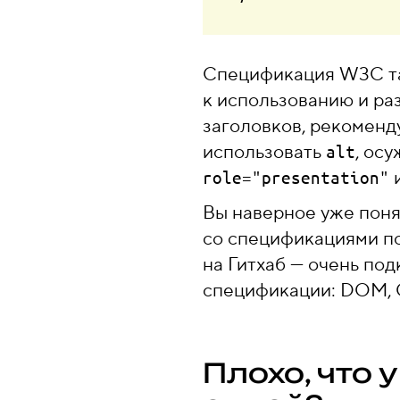
Спецификация W3C та
к использованию и ра
заголовков, рекоменд
использовать
, ос
alt
и
role="presentation"
Вы наверное уже поня
со спецификациями по
на Гитхаб — очень по
спецификации: DOM, Ca
Плохо, что 