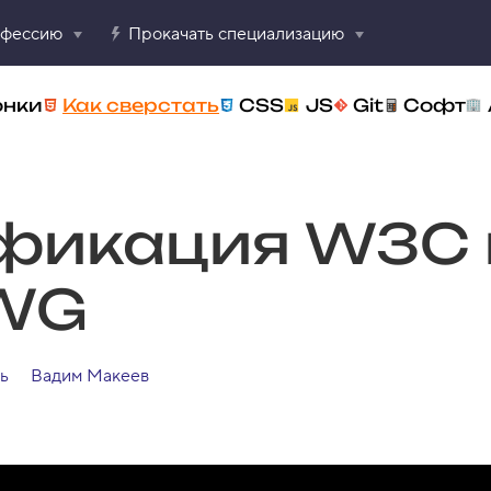
офессию
Прокачать специализацию
онки
Как сверстать
CSS
JS
Git
Софт
фикация W3C 
WG
ь
Вадим Макеев