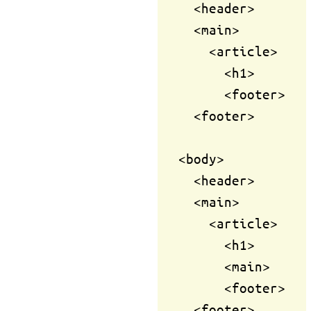
  <header>

  <main>

    <article>

      <h1>

      <footer>

  <footer>

<body>

  <header>

  <main>

    <article>

      <h1>

      <main>

      <footer>
