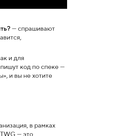
ть?
— спрашивают
авится,
ак и для
 пишут код по спеке —
», и вы не хотите
низация, в рамках
ATWG — это