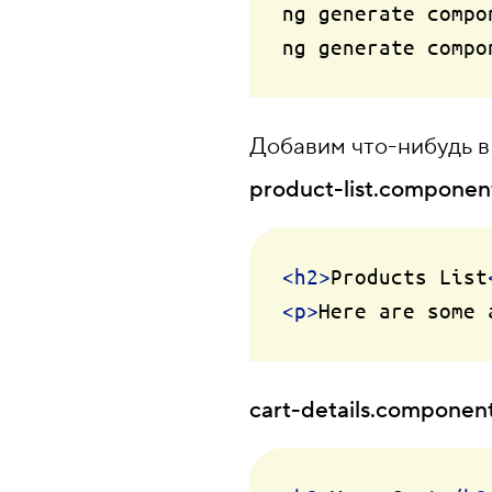
ng generate compo
Добавим что-нибудь в 
product-list.component
<
h2
>
Products List
<
p
>
Here are some 
cart-details.component