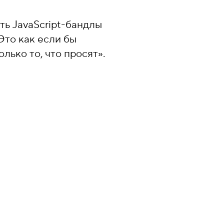
ать JavaScript-бандлы
Это как если бы
лько то, что просят».