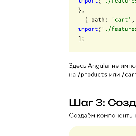
import
(
'./feature
},

  { 
path
: 
'cart'
,
import
(
'./feature
Здесь Angular не имп
на
или
/products
/car
Шаг 3: Соз
Создаём компоненты 