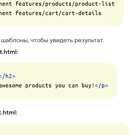
nent features/products/product-list

шаблоны, чтобы увидеть результат.
.html:
</
h2
>
awesome products you can buy!
</
p
>
.html: