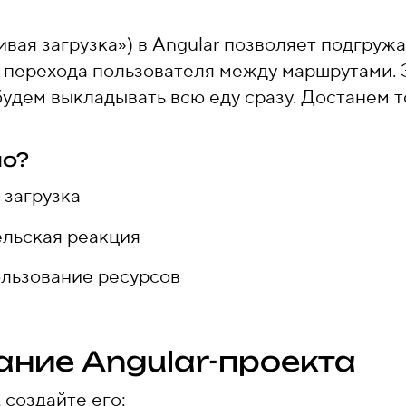
нивая загрузка») в Angular позволяет подгруж
 перехода пользователя между маршрутами. 
будем выкладывать всю еду сразу. Достанем то
но?
 загрузка
льская реакция
льзование ресурсов
ание Angular-проекта
 создайте его: