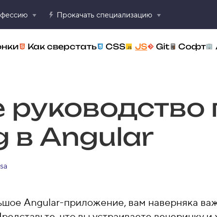
офессию
Прокачать специализацию
онки
Как сверстать
CSS
JS
Git
Софт
 руководство 
g в Angular
sa
ьшое Angular-приложение, вам наверняка важ
редставьте, что вы устраиваете вечеринку и 