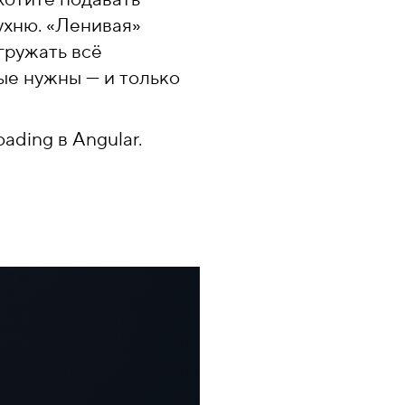
кухню. «Ленивая»
гружать всё
ые нужны — и только
ading в Angular.