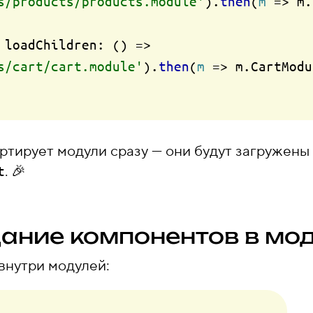
s/products/products.module'
).
then
(
m
 =>
 m.
 
loadChildren
: 
() =>
s/cart/cart.module'
).
then
(
m
 =>
 m.
CartModu
ортирует модули сразу — они будут загружены
. 🎉
t
дание компонентов в мо
внутри модулей: