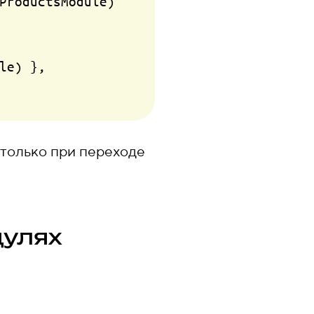
ProductsModule
) 
le
) },

 только при переходе
дулях