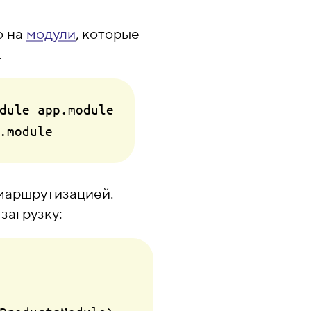
о на
модули
, которые
.
dule app.module

 маршрутизацией.
загрузку: