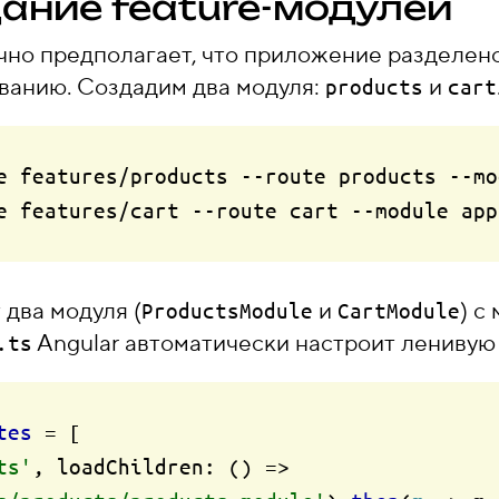
дание feature-модулей
чно предполагает, что приложение разделен
ванию. Создадим два модуля:
и
products
cart
e features/products --route products --mo
 два модуля (
и
) с
ProductsModule
CartModule
Angular автоматически настроит ленивую 
.ts
tes
 = [

ts'
, 
loadChildren
: 
() =>