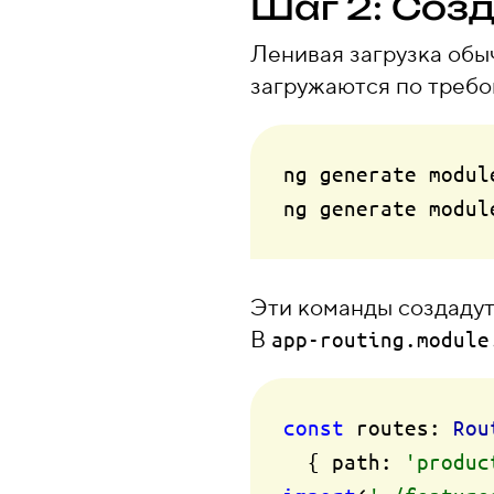
Шаг 2: Соз
Ленивая загрузка обы
загружаются по требо
ng generate modul
Эти команды создадут
В
app-routing.module
const
routes
: 
Rou
  { 
path
: 
'produc