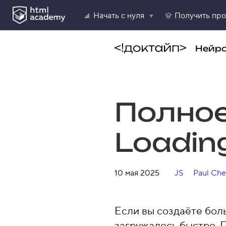
Начать с нуля
Получить пр
Нейр
Полное
Loadin
10 мая 2025
JS
Paul Che
Если вы создаёте бол
загружалось быстро. П