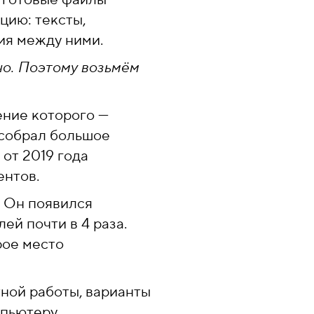
цию: тексты,
ия между ними.
но. Поэтому возьмём
ение которого —
я собрал большое
от 2019 года
ентов.
. Он появился
ей почти в 4 раза.
рое место
ной работы, варианты
пьютеру.