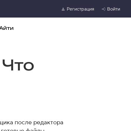
Регистрация
Войти
Айти
 Что
щика после редактора
 готовые файлы