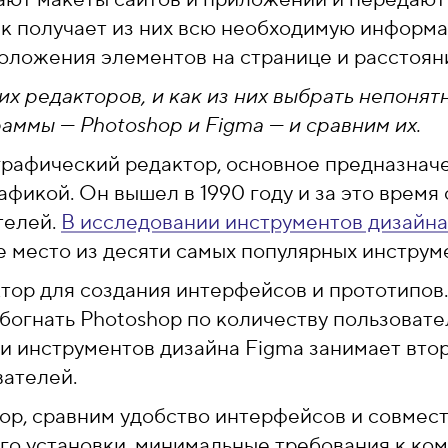
ик получает из них всю необходимую информа
положения элементов на странице и расстоян
их редакторов, и как из них выбрать непонят
аммы — Photoshop и Figma — и сравним их.
рафический редактор, основное предназнач
афикой. Он вышел в 1990 году и за это врем
телей.
В исследовании инструментов дизайна
е место из десяти самых популярных инструм
тор для создания интерфейсов и прототипов
 обогнать Photoshop по количеству пользовател
и инструментов дизайна Figma занимает вто
вателей.
ор, сравним удобство интерфейсов и совмест
го установки, минимальные требования к ком