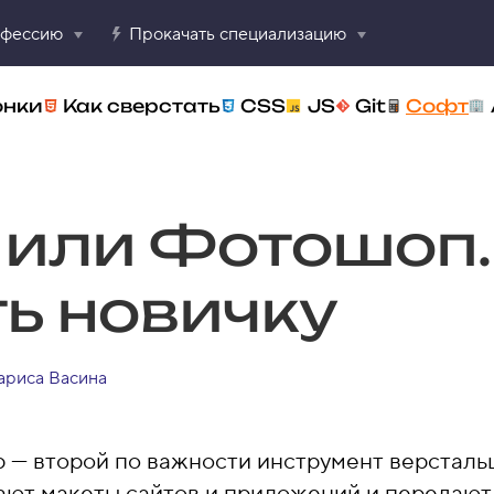
офессию
Прокачать специализацию
онки
Как сверстать
CSS
JS
Git
Софт
или Фотошоп.
ь новичку
ариса Васина
 — второй по важности инструмент версталь
ают макеты сайтов и приложений и передают