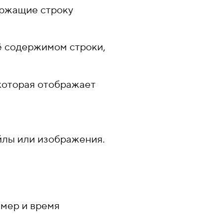
ержащие строку
ё содержимом строки,
которая отображает
айлы или изображения.
змер и время