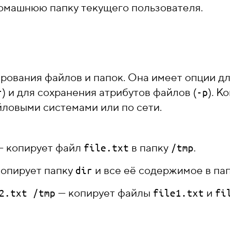
омашнюю папку текущего пользователя.
рования файлов и папок. Она имеет опции д
) и для сохранения атрибутов файлов (
). К
r
-p
ловыми системами или по сети.
 копирует файл
в папку
.
file.txt
/tmp
опирует папку
и все её содержимое в па
dir
— копирует файлы
и
2.txt /tmp
file1.txt
fi