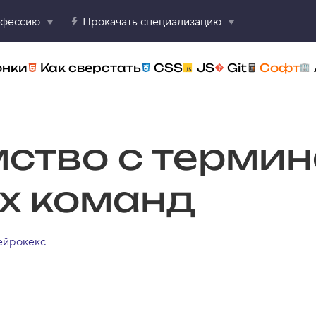
офессию
Прокачать специализацию
онки
Как сверстать
CSS
JS
Git
Софт
ство с термин
х команд
ейрокекс