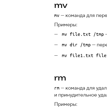
mv
— команда для пер
mv
Примеры:
—
mv file.txt /tmp
— пер
mv dir /tmp
mv file1.txt file
rm
— команда для удал
rm
и принудительное уда
Примеры: