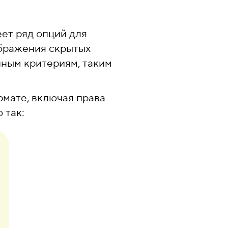
ет ряд опций для
бражения скрытых
нным критериям, таким
рмате, включая права
 так: