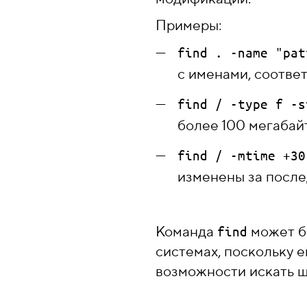
Примеры:
find . -name "pat
с именами, соотв
find / -type f -s
более 100 мегабайт
find / -mtime +30
изменены за после
Команда
может б
find
системах, поскольку 
возможности искать ш