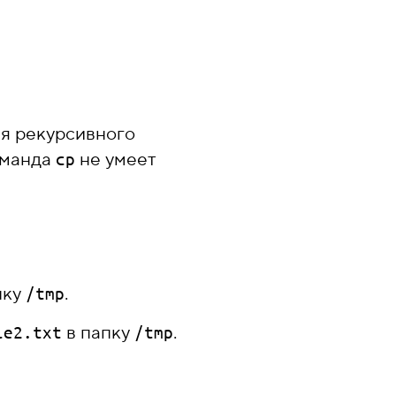
ля рекурсивного
оманда
не умеет
cp
пку
.
/tmp
в папку
.
le2.txt
/tmp