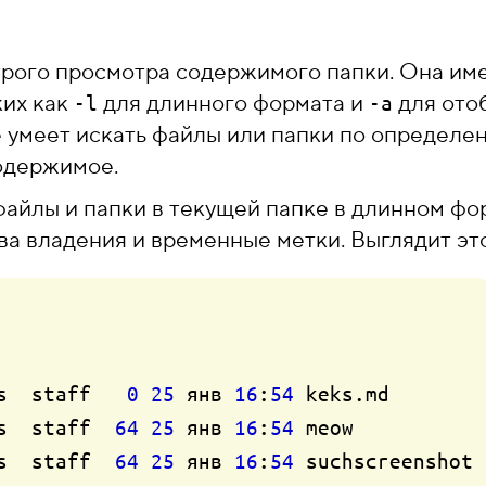
рого просмотра содержимого папки. Она име
ких как
для длинного формата и
для ото
-l
-a
 умеет искать файлы или папки по определе
содержимое.
айлы и папки в текущей папке в длинном фо
ва владения и временные метки. Выглядит это
s  staff   
0
25
 янв 
16
:
54
 keks.md

s  staff  
64
25
 янв 
16
:
54
 meow

s  staff  
64
25
 янв 
16
:
54
 suchscreenshot
