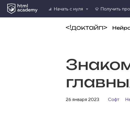
Начать с нуля
Получить пр
Нейр
Знаком
главны
26 января 2023
Софт
Н