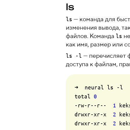
ls
— команда для быст
ls
изменения вывода, та
файлов. Команда
не
ls
как имя, размер или 
— перечисляет ф
ls -l
доступа к файлам, пра
➜  neural ls -l

total 
0
-rw-r
--r--
1
 kek
drwxr-xr-x  
2
 kek
drwxr-xr-x  
2
 kek