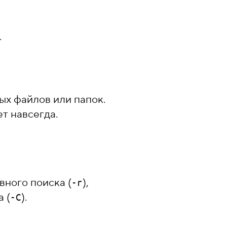
.
х файлов или папок.
т навсегда.
вного поиска (
),
-r
 (
).
-C