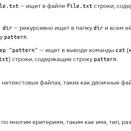
— ищет в файле
строки, сод
le.txt
file.txt
— рекурсивно ищет в папку
и всем е
 dir
dir
ку
.
pattern
— ищет в выводе команды
(
ep "pattern"
cat
) строки, содержащие строку
.
txt
pattern
в нетекстовых файлах, таких как двоичные ф
по многим критериям, таким как имя, тип, ра