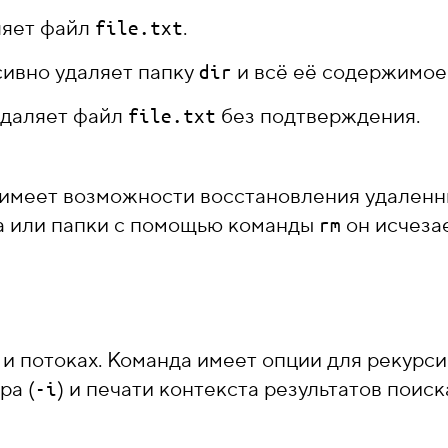
ляет файл
.
file.txt
ивно удаляет папку
и всё её содержимое
dir
даляет файл
без подтверждения.
file.txt
имеет возможности восстановления удаленны
а или папки с помощью команды
он исчезае
rm
 и потоках. Команда имеет опции для рекурси
ра (
) и печати контекста результатов поиска
-i