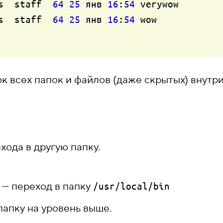
s  staff  
64
25
 янв 
16
:
54
 verywow

s  staff  
64
25
 янв 
16
:
54
 wow

к всех папок и файлов (даже скрытых) внутри
хода в другую папку.
— переход в папку
/usr/local/bin
папку на уровень выше.