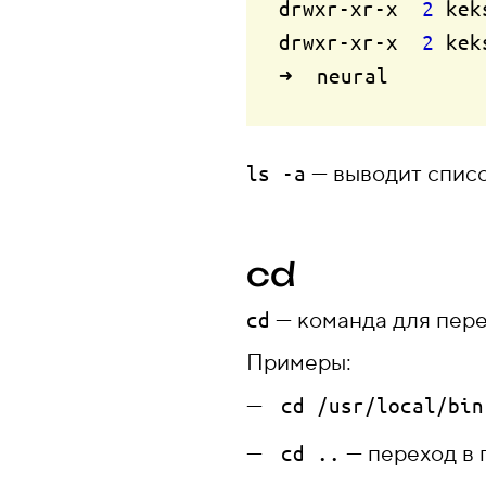
drwxr-xr-x  
2
 kek
drwxr-xr-x  
2
 kek
— выводит списо
ls -a
cd
— команда для пере
cd
Примеры:
cd /usr/local/bin
— переход в 
cd ..