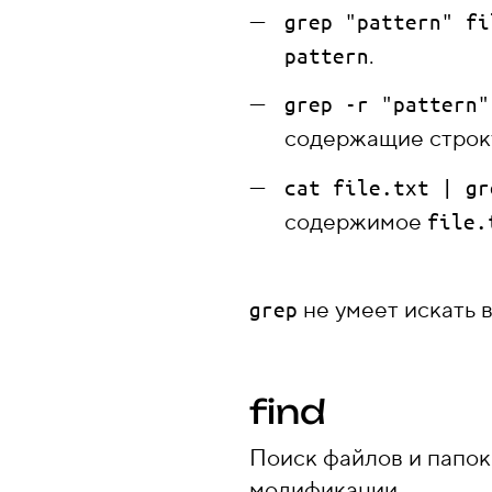
grep "pattern" fi
.
pattern
grep -r "pattern"
содержащие стро
cat file.txt | gr
содержимое
file.
не умеет искать 
grep
find
Поиск файлов и папок 
модификации.