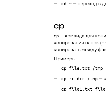
— переход в д
cd ~
cp
— команда для копи
cp
копирования папок (
-
копировать между фай
Примеры:
—
cp file.txt /tmp
— к
cp -r dir /tmp
cp file1.txt file