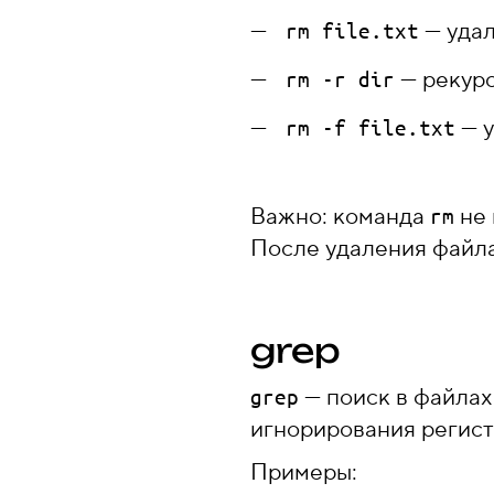
— уда
rm file.txt
— рекурс
rm -r dir
— у
rm -f file.txt
Важно: команда
не 
rm
После удаления файл
grep
— поиск в файлах
grep
игнорирования регист
Примеры: