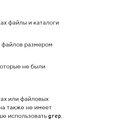
ах файлы и каталоги
е файлов размером
которые не были
гах или файловых
на также не имеет
чше использовать
.
grep