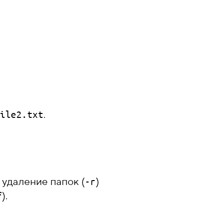
.
ile2.txt
удаление папок (
)
-r
).
f