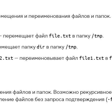
емещения и переименования файлов и папок.
 перемещает файл
в папку
.
file.txt
/tmp
емещает папку
в папку
.
dir
/tmp
— переименовывает файл
в
2.txt
file1.txt
f
ения файлов и папок. Возможно рекурсивное 
ление файлов без запроса подтверждения (
-