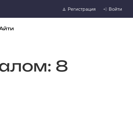
Регистрация
Войти
Айти
алом: 8