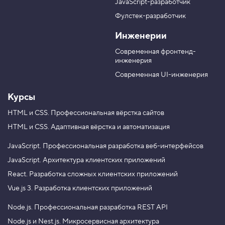
а
а
JavaScript-разработчик
в
T
M
Фулстек-разработчик
Y
e
A
V
o
l
X
Инженерии
K
u
e
T
g
Современная фронтенд-
u
r
инженерия
b
a
e
m
Современная UI-инженерия
Курсы
HTML и CSS.
Профессиональная вёрстка сайтов
HTML и CSS.
Адаптивная вёрстка и автоматизация
JavaScript.
Профессиональная разработка веб-интерфейсов
JavaScript.
Архитектура клиентских приложений
React.
Разработка сложных клиентских приложений
Vue.js 3.
Разработка клиентских приложений
Node.js.
Профессиональная разработка REST API
Node.js и Nest.js.
Микросервисная архитектура