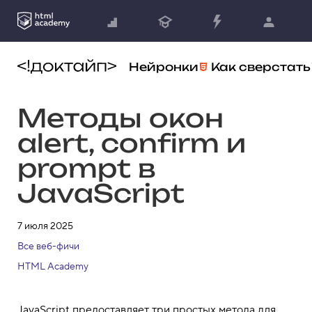
Нейронки
Как сверстать
Методы окон
alert, confirm и
prompt в
JavaScript
7 июля 2025
Все веб-фичи
HTML Academy
JavaScript предоставляет три простых метода для