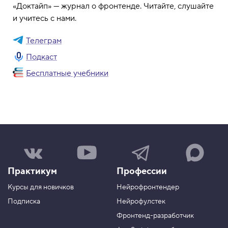
«Доктайп» — журнал о фронтенде. Читайте, слушайте
и учитесь с нами.
Телеграм
Подкаст
Бесплатные учебники
Н
Н
Н
Н
а
а
а
а
ш
ш
ш
ш
Практикум
Профессии
а
к
к
к
г
а
а
а
Курсы для новичков
Нейрофронтендер
р
н
н
н
у
а
а
а
Подписка
Нейрофулстек
п
л
л
л
Фронтенд-разработчик
п
н
в
в