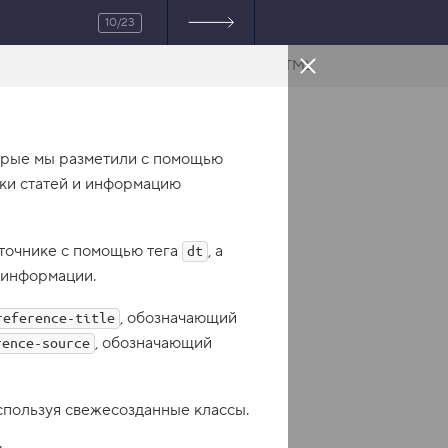
10/23
HTML
торые мы разметили с помощью
вки статей и информацию
сточнике с помощью тега
, а
dt
 информации.
, обозначающий
reference-title
, обозначающий
rence-source
спользуя свежесозданные классы.