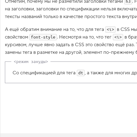
Отметим, почему мы не разметили заголовки тегами
. 
h3
1
на заголовки, заголовки по спецификации нельзя включат
.
тексты названий только в качестве простого текста внутр
Н
а
А ещё обратим внимание на то, что для тега
в CSS мы
<i>
ч
и
свойством
. Несмотря на то, что тег
в бра
font-style
<i>
н
курсивом, лучше явно задать в CSS это свойство ещё раз. 
а
е
замены тега в разметке на другой, элемент по-прежнему 
м
с
т
и
Со спецификацией для тега
, а также для многих 
dt
л
и
з
а
ц
и
ю
!
2
.
Г