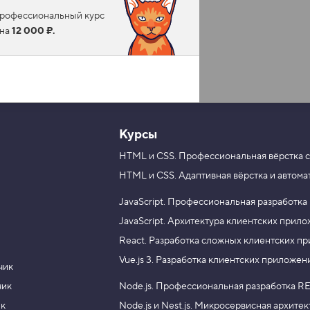
 профессиональный курс
ена
12 000 ₽.
Курсы
HTML и CSS.
Профессиональная вёрстка с
HTML и CSS.
Адаптивная вёрстка и автома
JavaScript.
Профессиональная разработка
JavaScript.
Архитектура клиентских прил
React.
Разработка сложных клиентских п
Vue.js 3.
Разработка клиентских приложен
чик
чик
Node.js.
Профессиональная разработка RE
ик
Node.js и Nest.js.
Микросервисная архитек