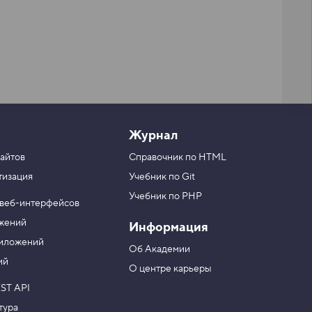
Журнал
айтов
Справочник по HTML
тизация
Учебник по Git
Учебник по PHP
 веб-интерфейсов
ожений
Информация
риложений
Об Академии
ий
О центре карьеры
ST API
тура