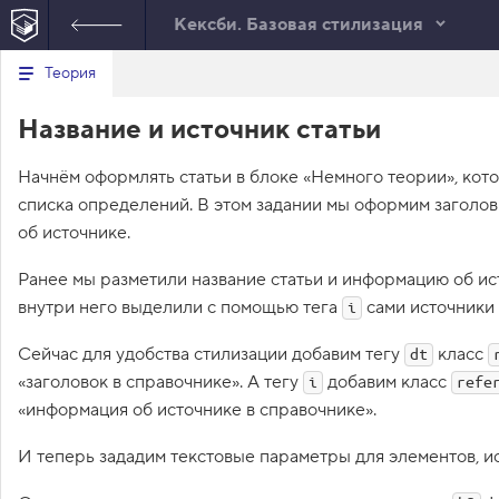
Кексби. Базовая стилизация
Минимальный вид табов
В
Теория
е
index.html
р
Название и источник статьи
н
HTML
у
т
Начнём оформлять статьи в блоке «Немного теории», ко
ь
с
списка определений. В этом задании мы оформим заголо
я
в
об источнике.
с
Ранее мы разметили название статьи и информацию об и
п
и
внутри него выделили с помощью тега
сами источники
i
с
о
Сейчас для удобства стилизации добавим тегу
класс
к
dt
з
«заголовок в справочнике». А тегу
добавим класс
i
refe
а
д
«информация об источнике в справочнике».
а
н
И теперь зададим текстовые параметры для элементов, и
и
й