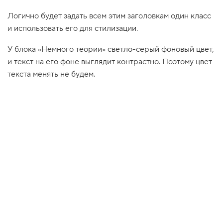
1
Логично будет задать всем этим заголовкам один класс
.
и использовать его для стилизации.
Н
а
У блока «Немного теории» светло-серый фоновый цвет,
ч
и
и текст на его фоне выглядит контрастно. Поэтому цвет
н
текста менять не будем.
а
е
м
с
т
и
л
и
з
а
ц
и
ю
!
2
.
Г