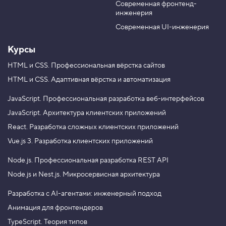
Ш
Современная фронтенд-
u
r
а
инженерия
b
a
п
к
e
m
Современная UI-инженерия
а
и
Курсы
н
а
HTML и CSS.
Профессиональная вёрстка сайтов
в
HTML и CSS.
Адаптивная вёрстка и автоматизация
и
г
а
JavaScript.
Профессиональная разработка веб-интерфейсов
ц
JavaScript.
Архитектура клиентских приложений
и
я
React.
Разработка сложных клиентских приложений
4
Vue.js 3.
Разработка клиентских приложений
.
Node.js.
Профессиональная разработка REST API
Н
а
Node.js и Nest.js.
Микросервисная архитектура
в
и
г
Разработка с AI-агентами: инженерный подход
а
Анимация для фронтендеров
ц
и
TypeScript. Теория типов
о