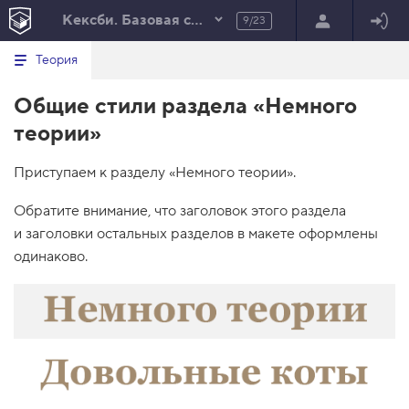
Кексби. Базовая стилизация
9/23
Минимальный вид табов
В
HTML
Теория
е
index.html
р
Общие стили раздела «Немного
н
HTML
у
теории»
т
100%
ь
с
Приступаем к разделу «Немного теории».
я
в
Обратите внимание, что заголовок этого раздела
с
п
и заголовки остальных разделов в макете оформлены
и
одинаково.
с
о
к
з
а
д
а
н
и
й