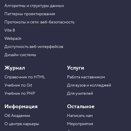
н
Алгоритмы и структуры данных
н
ы
Паттерны проектирования
е
Протоколы и сети: веб-безопасность
с
с
Vite 8
ы
л
Webpack
к
и
Доступность веб-интерфейсов
Дизайн-системы
5
.
Журнал
Услуги
Т
е
Справочник по HTML
Работа наставником
к
с
Учебник по Git
Для вузов и колледжей
т
о
Учебник по PHP
Для учителей
в
ы
Информация
Остальное
е
с
Об Академии
Написать нам
т
и
О центре карьеры
Мероприятия
л
и