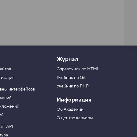
Журнал
айтов
Справочник по HTML
тизация
Учебник по Git
Учебник по PHP
 веб-интерфейсов
ожений
Информация
риложений
Об Академии
ий
О центре карьеры
ST API
тура