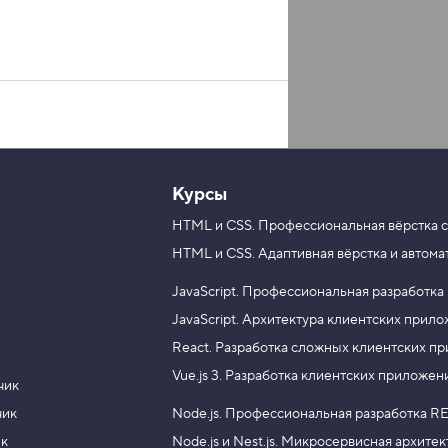
Курсы
HTML и CSS.
Профессиональная вёрстка с
HTML и CSS.
Адаптивная вёрстка и автома
JavaScript.
Профессиональная разработка
JavaScript.
Архитектура клиентских прил
React.
Разработка сложных клиентских п
Vue.js 3.
Разработка клиентских приложен
чик
чик
Node.js.
Профессиональная разработка RE
ик
Node.js и Nest.js.
Микросервисная архитек