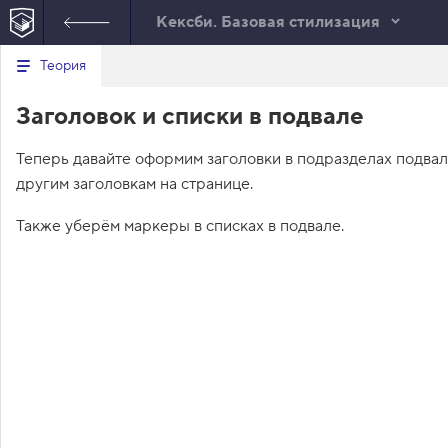
Кексби. Базовая стилизация
Минимальный вид табов
В
Теория
е
index.html
р
Заголовок и списки в подвале
н
HTML
у
т
Теперь давайте оформим заголовки в подразделах подва
ь
с
другим заголовкам на странице.
я
в
Также уберём маркеры в списках в подвале.
с
п
и
с
о
к
з
а
д
а
н
и
й