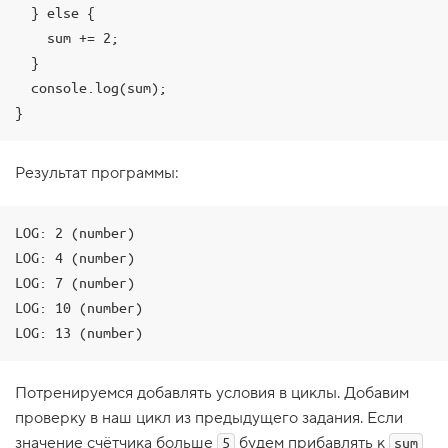
  } else {

1
.
    sum += 2;

  }

Н
о
  console.log(sum);

в
}
ы
й
п
р
Результат программы:
о
е
к
т
LOG: 2 (number)

:
LOG: 4 (number)

р
а
LOG: 7 (number)

з
LOG: 10 (number)

р
а
б
о
т
к
Потренируемся добавлять условия в циклы. Добавим
а
проверку в наш цикл из предыдущего задания. Если
д
р
значение счётчика больше
будем прибавлять к
5
sum