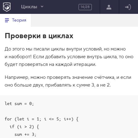
Циклы
14/28
Минимальный вид табов
В
HTML
Теория
е
index.html
р
Проверки в циклах
н
HTML
у
т
100%
До этого мы писали циклы внутри условий, но можно
ь
с
и наоборот! Если добавить условие внутрь цикла, то оно
я
в
будет проверяться на каждой итерации.
с
Например, можно проверять значение счётчика, и если
п
и
оно больше двух, прибавлять к сумме 3, а не 2.
с
о
к
з
let sum = 0;

а
д
а
for (let i = 1; i <= 5; i++) {

н
  if (i > 2) {

и
й
    sum += 3;
