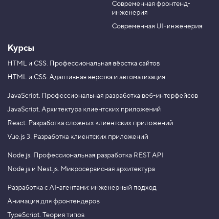
о
Современная фронтенд-
u
r
м
инженерия
b
a
к
e
m
о
Современная UI-инженерия
п
и
Курсы
й
3
HTML и CSS.
Профессиональная вёрстка сайтов
.
HTML и CSS.
Адаптивная вёрстка и автоматизация
Р
а
JavaScript.
Профессиональная разработка веб-интерфейсов
з
JavaScript.
Архитектура клиентских приложений
б
и
React.
Разработка сложных клиентских приложений
р
а
Vue.js 3.
Разработка клиентских приложений
е
м
Node.js.
Профессиональная разработка REST API
ц
и
Node.js и Nest.js.
Микросервисная архитектура
к
л
Разработка с AI-агентами: инженерный подход
f
o
Анимация для фронтендеров
r
TypeScript. Теория типов
4