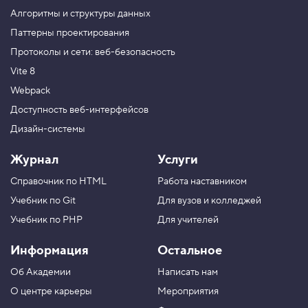
.
Алгоритмы и структуры данных
И
Паттерны проектирования
с
Протоколы и сети: веб-безопасность
п
р
Vite 8
а
в
Webpack
л
я
Доступность веб-интерфейсов
е
Дизайн-системы
м
ц
и
Журнал
Услуги
к
л
Справочник по HTML
Работа наставником
5
Учебник по Git
Для вузов и колледжей
.
Учебник по PHP
Для учителей
П
е
Информация
Остальное
ч
а
Об Академии
Написать нам
т
а
О центре карьеры
Мероприятия
е
м