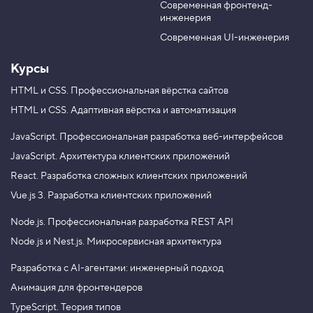
о
Современная фронтенд-
u
r
м
инженерия
В примере мы указали, что цикл должен работать
b
a
к
e
m
о
Современная UI-инженерия
пока переменная
будет меньше
.
i
5
п
и
Курсы
й
for (let i = 0; 
i < 5
; i = i + 1) { }
3
HTML и CSS.
Профессиональная вёрстка сайтов
.
HTML и CSS.
Адаптивная вёрстка и автоматизация
Третья часть — дополняющая, хотя по-научному она
Р
а
JavaScript.
Профессиональная разработка веб-интерфейсов
называется «законом изменения». Код третьей части
з
JavaScript.
Архитектура клиентских приложений
б
запускается
после
каждого витка цикла. То есть
и
после того, как выполнится код из тела цикла.
React.
Разработка сложных клиентских приложений
р
а
Обычно там изменяется переменная-счётчик.
Vue.js 3.
Разработка клиентских приложений
е
м
Node.js.
В нашем случае мы указали, что после каждого витка
Профессиональная разработка REST API
ц
и
цикла, переменная
должна увеличиваться
i
Node.js и Nest.js.
Микросервисная архитектура
к
на единицу.
л
Разработка с AI-агентами: инженерный подход
f
o
Анимация для фронтендеров
r
for (let i = 0; i < 5; 
i = i + 1
) { }
TypeScript. Теория типов
4