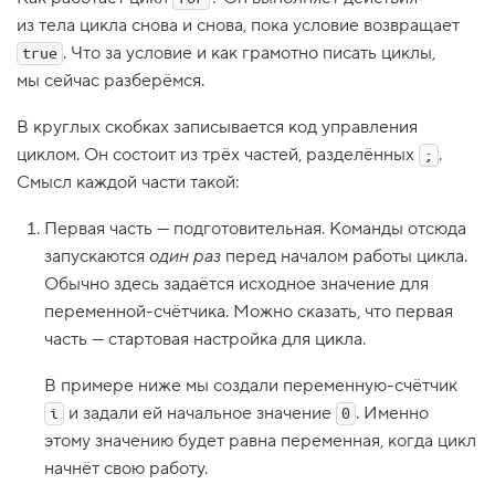
1
из тела цикла снова и снова, пока условие возвращает
.
. Что за условие и как грамотно писать циклы,
true
Н
мы сейчас разберёмся.
о
в
В круглых скобках записывается код управления
ы
й
циклом. Он состоит из трёх частей, разделённых
.
;
п
Смысл каждой части такой:
р
о
е
Первая часть — подготовительная. Команды отсюда
к
т
запускаются
один раз
перед началом работы цикла.
:
Обычно здесь задаётся исходное значение для
р
а
переменной-счётчика. Можно сказать, что первая
з
часть — стартовая настройка для цикла.
р
а
б
В примере ниже мы создали переменную-счётчик
о
и задали ей начальное значение
т
. Именно
i
0
к
этому значению будет равна переменная, когда цикл
а
д
начнёт свою работу.
р