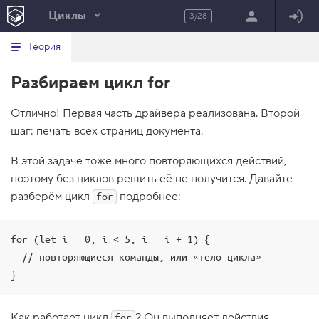
Циклы
3/28
Минимальный вид табов
В
HTML
Теория
е
index.html
р
Разбираем цикл for
н
HTML
у
т
100%
Отлично! Первая часть драйвера реализована. Второй
ь
с
шаг: печать всех страниц документа.
я
в
В этой задаче тоже много повторяющихся действий,
с
поэтому без циклов решить её не получится. Давайте
п
и
разберём цикл
подробнее:
for
с
о
к
з
for (let i = 0; i < 5; i = i + 1) {

а
  // повторяющиеся команды, или «тело цикла»

д
а
}
н
и
й
Как работает цикл
? Он выполняет действия
for