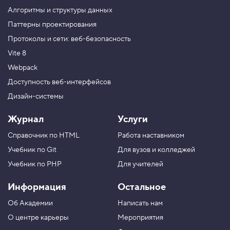
.
Алгоритмы и структуры данных
Мы разобрали, как устроен цикл
в теории. Теперь
for
И
Паттерны проектирования
с
напишем программу для печати всех страниц.
Протоколы и сети: веб-безопасность
п
Количество страниц хранится в переменной
р
Vite 8
а
.
totalPages
в
Webpack
л
я
Доступность веб-интерфейсов
е
Дизайн-системы
м
ц
и
Журнал
Услуги
к
л
Справочник по HTML
Работа наставником
5
Учебник по Git
Для вузов и колледжей
.
Учебник по PHP
Для учителей
П
е
Информация
Остальное
ч
а
Об Академии
Написать нам
т
а
О центре карьеры
Мероприятия
е
м