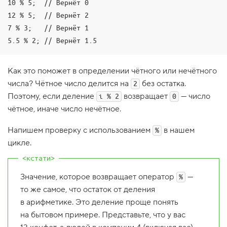
10 % 5;  // Вернёт 0

1
12 % 5;  // Вернёт 2

.
7 % 3;   // Вернёт 1

Н
о
в
ы
й
Как это поможет в определении чётного или нечётного
п
числа? Чётное число делится на
без остатка.
р
2
о
Поэтому, если деление
возвращает
— число
i % 2
0
е
к
чётное, иначе число нечётное.
т
:
Напишем проверку с использованием
в нашем
%
р
а
цикле.
з
р
а
б
Значение, которое возвращает оператор
—
%
о
то же самое, что остаток от деления
т
к
в арифметике. Это деление проще понять
а
д
на бытовом примере. Представьте, что у вас
р