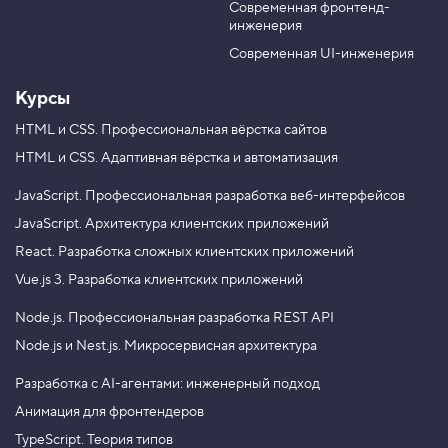
о
Современная фронтенд-
u
r
12 000 ₽.
м
инженерия
b
a
к
e
m
о
Современная UI-инженерия
п
и
Курсы
й
3
HTML и CSS.
Профессиональная вёрстка сайтов
.
HTML и CSS.
Адаптивная вёрстка и автоматизация
Р
а
JavaScript.
Профессиональная разработка веб-интерфейсов
з
JavaScript.
Архитектура клиентских приложений
б
и
React.
Разработка сложных клиентских приложений
р
а
Vue.js 3.
Разработка клиентских приложений
е
м
Node.js.
Профессиональная разработка REST API
ц
и
Node.js и Nest.js.
Микросервисная архитектура
к
л
Разработка с AI-агентами: инженерный подход
f
o
Анимация для фронтендеров
r
TypeScript. Теория типов
4