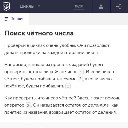
Циклы
15/28
Минимальный вид табов
В
HTML
Теория
е
index.html
р
Поиск чётного числа
н
HTML
у
т
100%
Проверки в циклах очень удобны. Они позволяют
ь
с
делать проверки на каждой итерации цикла.
я
в
Например, в цикле из прошлых заданий будем
с
проверять чётное ли сейчас число
. И если число
i
п
и
чётное, будем прибавлять к сумме
, а если число
2
с
нечётное, будем прибавлять
.
о
1
к
з
Как проверить, что число чётное? Здесь может помочь
а
д
оператор
. Он называется
остаток от деления
и, как
%
а
понятно из названия, возвращает остаток от деления.
н
и
й