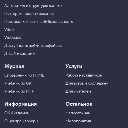
.
Алгоритмы и структуры данных
И
Паттерны проектирования
с
Протоколы и сети: веб-безопасность
п
р
Vite 8
а
в
Webpack
л
я
Доступность веб-интерфейсов
е
Дизайн-системы
м
ц
и
Журнал
Услуги
к
л
Справочник по HTML
Работа наставником
5
Учебник по Git
Для вузов и колледжей
.
Учебник по PHP
Для учителей
П
е
Информация
Остальное
ч
а
Об Академии
Написать нам
т
а
О центре карьеры
Мероприятия
е
м