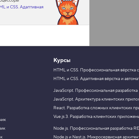
роцессоры
ML и CSS. Адаптивная
Курсы
HTML и CSS.
Профессиональная вёрстка с
HTML и CSS.
Адаптивная вёрстка и автома
JavaScript.
Профессиональная разработка
JavaScript.
Архитектура клиентских прил
React.
Разработка сложных клиентских п
Vue.js 3.
Разработка клиентских приложен
чик
чик
Node.js.
Профессиональная разработка RE
ик
Node.js и Nest.js.
Микросервисная архитек