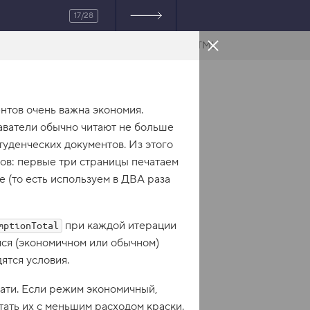
17/28
HTML
нтов очень важна экономия.
аватели обычно читают не больше
туденческих документов. Из этого
тов: первые три страницы печатаем
е (то есть используем в ДВА раза
при каждой итерации
mptionTotal
мся (экономичном или обычном)
ятся условия.
ати. Если режим экономичный,
тать их с меньшим расходом краски.