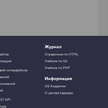
Журнал
айтов
Справочник по HTML
тизация
Учебник по Git
Учебник по PHP
 веб-интерфейсов
ожений
Информация
риложений
Об Академии
ий
О центре карьеры
ST API
тура