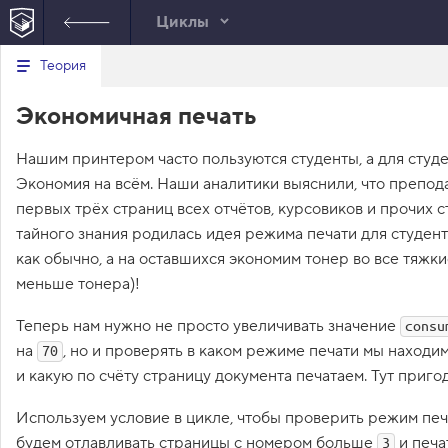
Циклы
Минимальный вид табов
В
Теория
е
index.html
р
Экономичная печать
н
HTML
у
т
Нашим принтером часто пользуются студенты, а для студе
ь
с
Экономия на всём. Наши аналитики выяснили, что препод
я
в
первых трёх страниц всех отчётов, курсовиков и прочих с
тайного знания родилась идея режима печати для студен
с
п
как обычно, а на оставшихся экономим тонер во все тяжки
и
меньше тонера)!
с
о
к
Теперь нам нужно не просто увеличивать значение
consu
з
на
, но и проверять в каком режиме печати мы находи
а
70
д
и какую по счёту страницу документа печатаем. Тут пригод
а
н
и
Используем условие в цикле, чтобы проверить режим печ
й
будем отлавливать страницы с номером больше
и печа
3