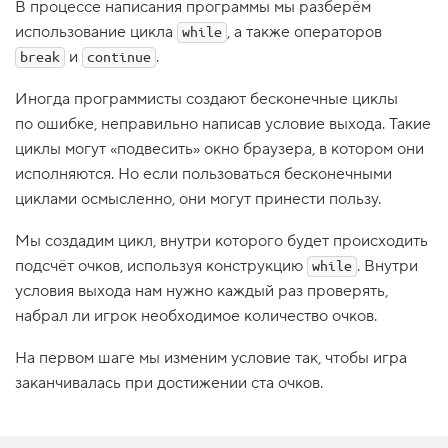
В процессе написания программы мы разберём
1
использование цикла
, а также операторов
while
.
и
.
break
continue
Н
о
Иногда программисты создают бесконечные циклы
в
ы
по ошибке, неправильно написав условие выхода. Такие
й
циклы могут «подвесить» окно браузера, в котором они
п
р
исполняются. Но если пользоваться бесконечными
о
е
циклами осмысленно, они могут принести пользу.
к
т
Мы создадим цикл, внутри которого будет происходить
:
р
подсчёт очков, используя конструкцию
. Внутри
while
а
условия выхода нам нужно каждый раз проверять,
з
р
набрал ли игрок необходимое количество очков.
а
б
о
На первом шаге мы изменим условие так, чтобы игра
т
заканчивалась при достижении ста очков.
к
а
д
р