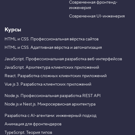
о
Современная фронтенд-
u
r
м
инженерия
b
a
к
e
m
о
Современная UI-инженерия
п
и
Курсы
й
3
HTML и CSS.
Профессиональная вёрстка сайтов
.
HTML и CSS.
Адаптивная вёрстка и автоматизация
Р
а
JavaScript.
Профессиональная разработка веб-интерфейсов
з
JavaScript.
Архитектура клиентских приложений
б
и
React.
Разработка сложных клиентских приложений
р
а
Vue.js 3.
Разработка клиентских приложений
е
м
Node.js.
Профессиональная разработка REST API
ц
и
Node.js и Nest.js.
Микросервисная архитектура
к
л
Разработка с AI-агентами: инженерный подход
f
o
Анимация для фронтендеров
r
TypeScript. Теория типов
4