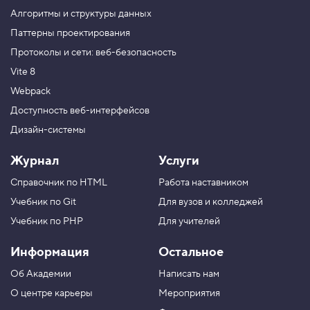
.
Алгоритмы и структуры данных
И
Паттерны проектирования
с
Протоколы и сети: веб-безопасность
п
р
Vite 8
а
в
Webpack
л
я
Доступность веб-интерфейсов
е
Дизайн-системы
м
ц
и
Журнал
Услуги
к
л
Справочник по HTML
Работа наставником
5
Учебник по Git
Для вузов и колледжей
.
Учебник по PHP
Для учителей
П
е
Информация
Остальное
ч
а
Об Академии
Написать нам
т
а
О центре карьеры
Мероприятия
е
м