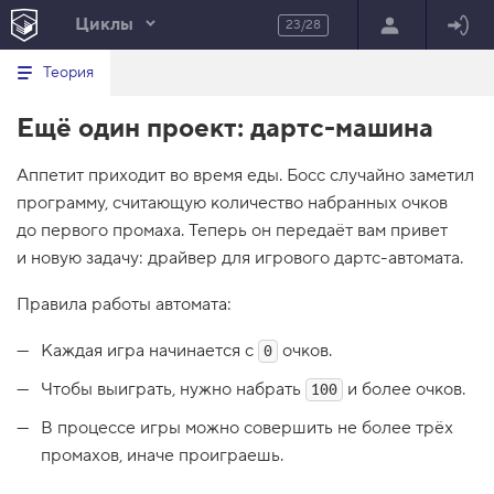
Циклы
23/28
Минимальный вид табов
В
HTML
Теория
е
index.html
р
Ещё один проект: дартс-машина
н
HTML
у
т
100%
Аппетит приходит во время еды. Босс случайно заметил
ь
с
программу, считающую количество набранных очков
я
в
до первого промаха. Теперь он передаёт вам привет
и новую задачу: драйвер для игрового дартс-автомата.
с
п
и
Правила работы автомата:
с
о
Каждая игра начинается с
очков.
к
0
з
а
Чтобы выиграть, нужно набрать
и более очков.
100
д
а
В процессе игры можно совершить не более трёх
н
промахов, иначе проиграешь.
и
й