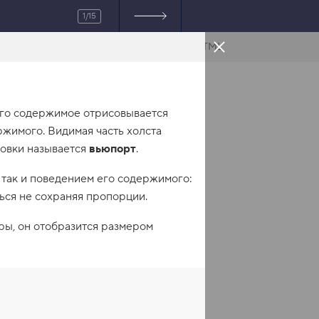
1/15
HTML
его содержимое отрисовывается
ржимого. Видимая часть холста
совки называется
вьюпорт
.
 так и поведением его содержимого:
ься не сохраняя пропорции.
ры, он отобразится размером