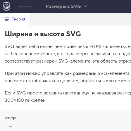
Размеры в SVG
Минимальный вид табов
В
Теория
е
index.html
р
Ширина и высота SVG
н
HTML
у
т
SVG ведёт себя иначе, чем привычные HTML-элементы: 
ь
с
на бесконечном холсте, и его размеры не зависят от соде
я
в
соответствует размерам SVG-элемента, эта область отри
с
При этом можно управлять как размерами SVG-элемента,
п
и
оно может отображаться целиком, обрезаться или сжимат
с
о
Если SVG просто вставить на страницу не указывая разме
к
з
300×150 пикселей:
а
д
а
н
<svg>

и
  …

й