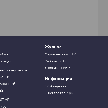
Журнал
айтов
Справочник по HTML
тизация
Учебник по Git
Учебник по PHP
 веб-интерфейсов
ожений
Информация
риложений
Об Академии
ий
О центре карьеры
ST API
тура