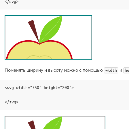
</svg>
1
.
Ш
и
р
и
н
а
и
в
ы
с
Поменять ширину и высоту можно с помощью
и
о
width
h
т
а
S
<svg width="350" height="200">

V
G
  …

</svg>
2
.
А
т
р