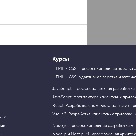
Курсы
HTML и CSS.
Профессиональная вёрстка с
HTML и CSS.
Адаптивная вёрстка и автома
JavaScript.
Профессиональная разработка
JavaScript.
Архитектура клиентских прил
React.
Разработка сложных клиентских п
Vue.js 3.
Разработка клиентских приложен
ения. Для размеров в атрибутах,
чик
чик
Node.js.
Профессиональная разработка RE
ик
Node.js и Nest.js.
Микросервисная архитек