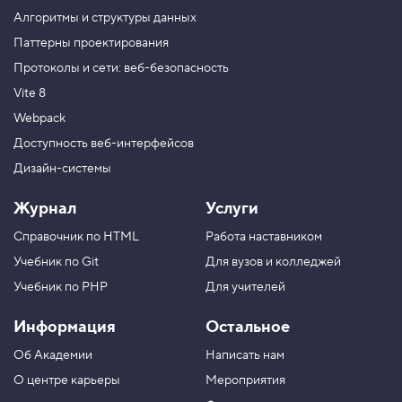
и
Алгоритмы и структуры данных
б
у
Паттерны проектирования
т
Протоколы и сети: веб-безопасность
p
r
Vite 8
e
s
Webpack
e
r
Доступность веб-интерфейсов
v
Дизайн-системы
e
A
s
Журнал
Услуги
p
e
Справочник по HTML
Работа наставником
c
t
Учебник по Git
Для вузов и колледжей
R
a
Учебник по PHP
Для учителей
t
i
Информация
Остальное
o
6
Об Академии
Написать нам
.
О центре карьеры
Мероприятия
Р