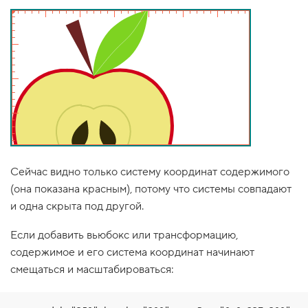
1
.
Ш
и
р
и
н
а
и
в
ы
с
о
Сейчас видно только систему координат содержимого
т
(она показана красным), потому что системы совпадают
а
S
и одна скрыта под другой.
V
G
Если добавить вьюбокс или трансформацию,
2
содержимое и его система координат начинают
.
смещаться и масштабироваться:
А
т
р