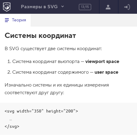
Размеры в SVG
13/15
Минимальный вид табов
В
HTML
Теория
е
index.html
р
Системы координат
н
HTML
у
т
100%
В SVG существует две системы координат:
ь
с
я
Система координат вьюпорта —
viewport space
в
Система координат содержимого —
user space
с
п
и
Изначально системы и их единицы измерения
с
о
соответствуют друг другу:
к
з
а
<svg width="350" height="200">

д
а
  …

н
и
</svg>
й