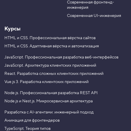
е
Современная фронтенд-
u
r
р
инженерия
b
a
То есть теперь расположение содержимого будет
ы
e
m
Современная UI-инженерия
отсчитываться относительно новой системы координат,
4
.
а не от вьюпорта, из-за чего фигура оказывается
Курсы
не слева, а ближе к центру, а системы координат
И
с
HTML и CSS.
Профессиональная вёрстка сайтов
больше не совпадают.
п
HTML и CSS.
Адаптивная вёрстка и автоматизация
ы
т
а
JavaScript.
Профессиональная разработка веб-интерфейсов
н
Хорошо владеете JavaScript, но до сих пор
и
JavaScript.
Архитектура клиентских приложений
не освоили Node.js? Записывайтесь
е
React.
Разработка сложных клиентских приложений
:
на профессиональный курс «
Node.js.
р
Профессиональная разработка REST API
».
Vue.js 3.
Разработка клиентских приложений
ы
Цена
12 000 ₽.
б
Node.js.
Профессиональная разработка REST API
к
а
Node.js и Nest.js.
Микросервисная архитектура
5
.
Разработка с AI-агентами: инженерный подход
Анимация для фронтендеров
А
т
TypeScript. Теория типов
р