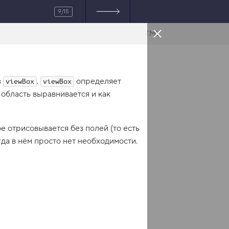
9/15
HTML
з
.
определяет
viewBox
viewBox
 область выравнивается и как
е отрисовывается без полей (то есть
да в нём просто нет необходимости.