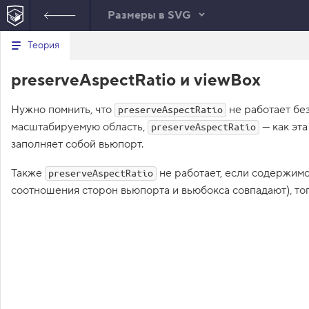
Размеры в SVG
Минимальный вид табов
В
Теория
е
index.html
р
preserveAspectRatio и viewBox
н
HTML
у
т
Нужно помнить, что
ь
не работает бе
preserveAspectRatio
с
масштабируемую область,
— как эта
preserveAspectRatio
я
в
заполняет собой вьюпорт.
с
Также
не работает, если содержимо
preserveAspectRatio
п
и
соотношения сторон вьюпорта и вьюбокса совпадают), тог
с
о
к
з
а
д
а
н
и
й