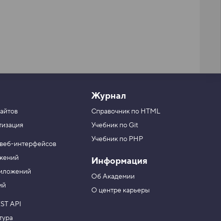
Журнал
айтов
Справочник по HTML
тизация
Учебник по Git
Учебник по PHP
 веб-интерфейсов
ожений
Информация
риложений
Об Академии
ий
О центре карьеры
ST API
тура