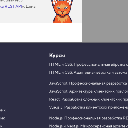
аписывайтесь
ка REST API
». Цена
Курсы
HTML и CSS.
Профессиональная вёрстка с
HTML и CSS.
Адаптивная вёрстка и автома
JavaScript.
Профессиональная разработка
JavaScript.
Архитектура клиентских прил
React.
Разработка сложных клиентских п
Vue.js 3.
Разработка клиентских приложен
чик
чик
Node.js.
Профессиональная разработка RE
ик
Node.js и Nest.js.
Микросервисная архитек