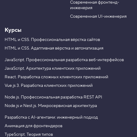
П
Современная фронтенд-
u
r
Решение
о
инженерия
b
a
к
а
e
m
Современная UI-инженерия
Решение испытания будет доступно через несколько
з
ы
минут. Используйте его, если возникнут сложности. А
Курсы
в
пока попытайтесь пройти испытание самостоятельно.
а
е
HTML и CSS.
Профессиональная вёрстка сайтов
м
HTML и CSS.
Адаптивная вёрстка и автоматизация
к
Показать решение
н
о
JavaScript.
Профессиональная разработка веб-интерфейсов
п
JavaScript.
Архитектура клиентских приложений
к
у
React.
Разработка сложных клиентских приложений
«
Н
Vue.js 3.
Разработка клиентских приложений
а
в
Node.js.
Профессиональная разработка REST API
е
р
Node.js и Nest.js.
Микросервисная архитектура
х
»
Разработка с AI-агентами: инженерный подход
4
Анимация для фронтендеров
.
TypeScript. Теория типов
М