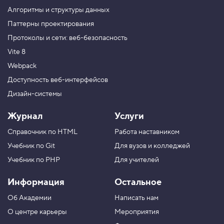
е
Алгоритмы и структуры данных
т
о
Паттерны проектирования
д
Протоколы и сети: веб-безопасность
s
c
Vite 8
r
o
Webpack
l
l
Доступность веб-интерфейсов
T
Дизайн-системы
o
5
Журнал
Услуги
.
Справочник по HTML
Работа наставником
П
р
Учебник по Git
Для вузов и колледжей
о
к
Учебник по PHP
Для учителей
р
у
Информация
Остальное
ч
и
Об Академии
Написать нам
в
а
О центре карьеры
Мероприятия
е
м