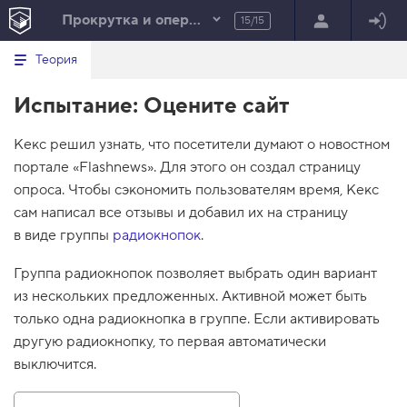
Прокрутка и операторы
15/15
Минимальный вид табов
В
HTML
Теория
е
index.html
р
Испытание: Оцените сайт
н
HTML
у
т
100%
Кекс решил узнать, что посетители думают о новостном
ь
с
портале «Flashnews». Для этого он создал страницу
я
в
опроса. Чтобы сэкономить пользователям время, Кекс
сам написал все отзывы и добавил их на страницу
с
п
в виде группы
радиокнопок
.
и
с
Группа радиокнопок позволяет выбрать один вариант
о
к
из нескольких предложенных. Активной может быть
з
только одна радиокнопка в группе. Если активировать
а
д
другую радиокнопку, то первая автоматически
а
н
выключится.
и
й