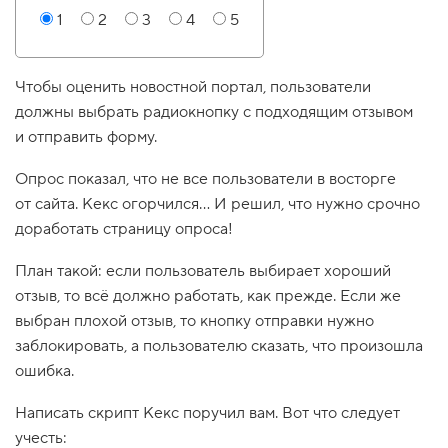
1
2
3
4
5
1
.
О
б
Чтобы оценить новостной портал, пользователи
р
должны выбрать радиокнопку с подходящим отзывом
а
б
и отправить форму.
о
т
Опрос показал, что не все пользователи в восторге
ч
и
от сайта. Кекс огорчился… И решил, что нужно срочно
к
доработать страницу опроса!
с
о
б
План такой: если пользователь выбирает хороший
ы
т
отзыв, то всё должно работать, как прежде. Если же
и
выбран плохой отзыв, то кнопку отправки нужно
й
o
заблокировать, а пользователю сказать, что произошла
n
ошибка.
s
c
r
Написать скрипт Кекс поручил вам. Вот что следует
o
учесть:
l