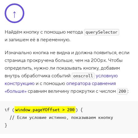
1
↑
.
О
б
р
Найдём кнопку с помощью метода
querySelector
а
и запишем её в переменную.
б
о
т
Изначально кнопка не видна и должна появиться, если
ч
страница прокручена больше, чем на 200px. Чтобы
и
к
определить, нужно ли показывать кнопку, добавим
с
внутрь обработчика событий
о
условную
onscroll
б
конструкцию
и с помощью
оператора сравнения
ы
т
«больше»
сравним величину прокрутки с числом
:
200
и
й
o
if (
window.pageYOffset > 200
n
) {

s
  // Если условие истинно, показываем кнопку

c
r
}
o
l