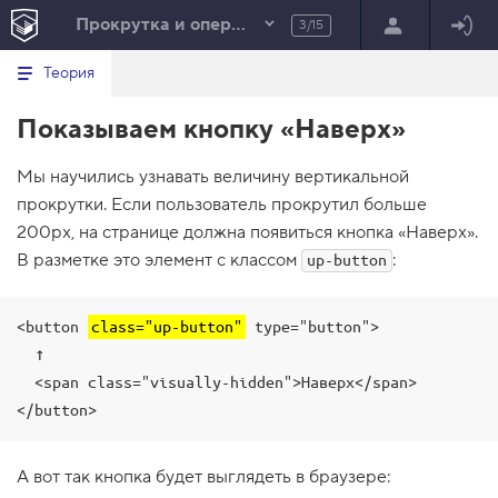
Прокрутка и операторы
3/15
Минимальный вид табов
В
HTML
Теория
е
index.html
р
Показываем кнопку «Наверх»
н
HTML
у
т
100%
Мы научились узнавать величину вертикальной
ь
с
прокрутки. Если пользователь прокрутил больше
я
в
200px, на странице должна появиться кнопка «Наверх».
В разметке это элемент с классом
:
up-button
с
п
и
с
<button 
class="up-button"
 type="button">

о
к
  ↑

з
  <span class="visually-hidden">Наверх</span>

а
д
</button>
а
н
и
А вот так кнопка будет выглядеть в браузере:
й