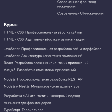
П
Современная фронтенд-
u
r
о
инженерия
b
a
к
а
e
m
Современная UI-инженерия
з
ы
Курсы
в
а
е
HTML и CSS.
Профессиональная вёрстка сайтов
м
HTML и CSS.
Адаптивная вёрстка и автоматизация
к
н
о
JavaScript.
Профессиональная разработка веб-интерфейсов
п
JavaScript.
Архитектура клиентских приложений
к
у
React.
Разработка сложных клиентских приложений
«
Н
Vue.js 3.
Разработка клиентских приложений
а
в
Node.js.
Профессиональная разработка REST API
е
р
Node.js и Nest.js.
Микросервисная архитектура
х
»
Разработка с AI-агентами: инженерный подход
4
Анимация для фронтендеров
.
TypeScript. Теория типов
М