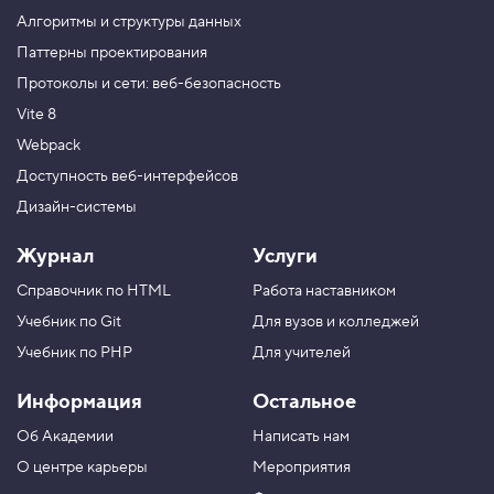
е
Алгоритмы и структуры данных
т
о
Паттерны проектирования
д
Протоколы и сети: веб-безопасность
s
c
Vite 8
r
o
Webpack
l
l
Доступность веб-интерфейсов
T
Дизайн-системы
o
5
Журнал
Услуги
.
Справочник по HTML
Работа наставником
П
р
Учебник по Git
Для вузов и колледжей
о
к
Учебник по PHP
Для учителей
р
у
Информация
Остальное
ч
и
Об Академии
Написать нам
в
а
О центре карьеры
Мероприятия
е
м