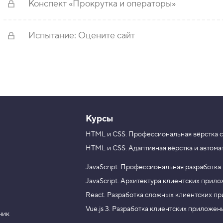
Конспект «Прокрутка и операторы»
Испытание: Оцените сайт
Курсы
HTML и CSS.
Профессиональная вёрстка с
HTML и CSS.
Адаптивная вёрстка и автома
JavaScript.
Профессиональная разработка
JavaScript.
Архитектура клиентских прил
React.
Разработка сложных клиентских п
Vue.js 3.
Разработка клиентских приложен
чик