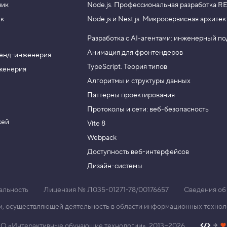
чик
Node.js.
Профессиональная разработка RE
ик
Node.js и Nest.js.
Микросервисная архитек
Разработка с AI-агентами: инженерный п
Анимация для фронтендеров
енд-инженерия
TypeScript. Теория типов
женерия
Алгоритмы и структуры данных
Паттерны проектирования
Протоколы и сети: веб-безопасность
жей
Vite 8
Webpack
Доступность веб-интерфейсов
Дизайн-системы
альность
Лицензия № Л035-01271-78/00176657
Сведения об
и, осуществляющей деятельность в области информационных техноло
О «Интерактивные обучающие технологии», 2013−2026