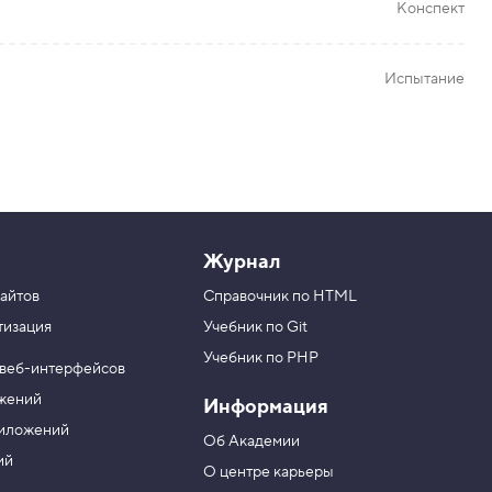
Конспект
Испытание
Журнал
айтов
Справочник по HTML
тизация
Учебник по Git
Учебник по PHP
 веб-интерфейсов
ожений
Информация
риложений
Об Академии
ий
О центре карьеры