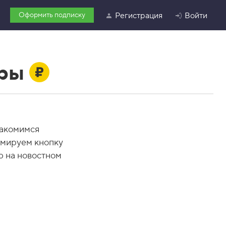
Оформить подписку
Регистрация
Войти
оры
накомимся
ммируем кнопку
ю на новостном