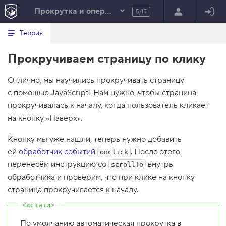
Прокрутка и операторы
5/15
Минимальный вид табов
В
HTML
Теория
е
index.html
р
Прокручиваем страницу по клику
н
HTML
у
т
100%
Отлично, мы научились прокручивать страницу
ь
с
с помощью JavaScript! Нам нужно, чтобы страница
я
в
прокручивалась к началу, когда пользователь кликает
на кнопку «Наверх».
с
п
и
Кнопку мы уже нашли, теперь нужно добавить
с
ей
обработчик событий
. После этого
о
onclick
к
перенесём инструкцию со
внутрь
scrollTo
з
обработчика и проверим, что при клике на кнопку
а
д
страница прокручивается к началу.
а
н
и
й
По умолчанию автоматическая прокрутка в