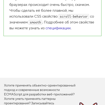
браузерах происходит очень быстро, скачком.
1
.
Чтобы сделать её более плавной, мы
использовали CSS свойство
О
со
scroll-behavior
б
значением
. Подробнее об этом свойстве
smooth
р
а
вы можете узнать из
спецификации
.
б
о
т
ч
и
к
с
о
б
ы
т
и
й
o
n
Хотите применять объектно-ориентированный
s
подход и современные возможности
c
ECMAScript для разработки веб-приложений?
r
o
Хотите уметь применять паттерны
l
проектирования? Записывайтесь