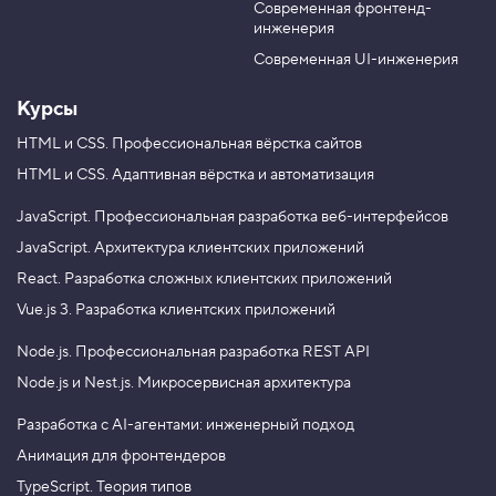
П
Современная фронтенд-
u
r
о
инженерия
b
a
к
а
e
m
Современная UI-инженерия
з
ы
Курсы
в
а
е
HTML и CSS.
Профессиональная вёрстка сайтов
м
HTML и CSS.
Адаптивная вёрстка и автоматизация
к
н
о
JavaScript.
Профессиональная разработка веб-интерфейсов
п
JavaScript.
Архитектура клиентских приложений
к
у
React.
Разработка сложных клиентских приложений
«
Н
Vue.js 3.
Разработка клиентских приложений
а
в
Node.js.
Профессиональная разработка REST API
е
р
Node.js и Nest.js.
Микросервисная архитектура
х
»
Разработка с AI-агентами: инженерный подход
4
Анимация для фронтендеров
.
TypeScript. Теория типов
М