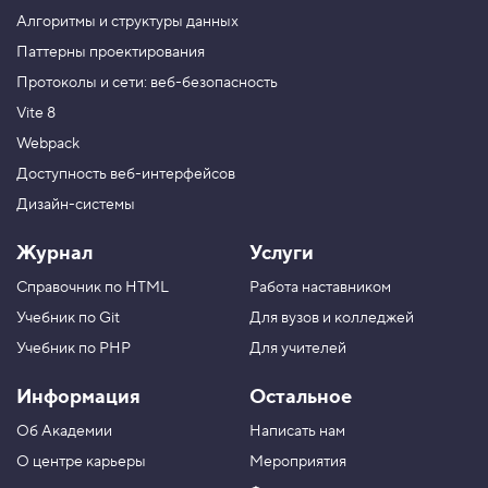
е
Алгоритмы и структуры данных
т
о
Паттерны проектирования
д
Протоколы и сети: веб-безопасность
s
c
Vite 8
r
o
Webpack
l
l
Доступность веб-интерфейсов
T
Дизайн-системы
o
5
Журнал
Услуги
.
Справочник по HTML
Работа наставником
П
р
Учебник по Git
Для вузов и колледжей
о
к
Учебник по PHP
Для учителей
р
у
Информация
Остальное
ч
и
Об Академии
Написать нам
в
а
О центре карьеры
Мероприятия
е
м