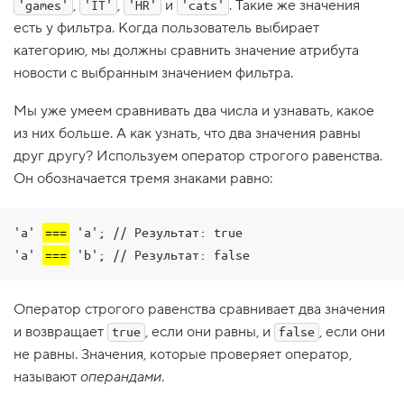
,
,
и
. Такие же значения
'games'
'IT'
'HR'
'cats'
1
есть у фильтра. Когда пользователь выбирает
.
категорию, мы должны сравнить значение атрибута
О
новости с выбранным значением фильтра.
б
р
а
Мы уже умеем сравнивать два числа и узнавать, какое
б
из них больше. А как узнать, что два значения равны
о
т
друг другу? Используем оператор строгого равенства.
ч
Он обозначается тремя знаками равно:
и
к
с
о
'a' 
===
 'a'; // Результат: true

б
ы
'a' 
===
 'b'; // Результат: false
т
и
й
o
Оператор строгого равенства сравнивает два значения
n
и возвращает
, если они равны, и
, если они
true
false
s
c
не равны. Значения, которые проверяет оператор,
r
называют
операндами
.
o
l