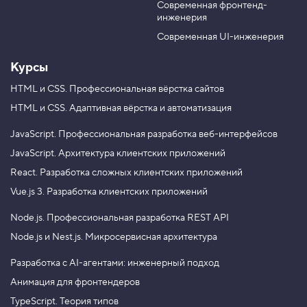
П
Современная фронтенд-
проектирования? Записывайтесь
u
r
о
инженерия
b
a
на профессиональный курс «
JavaScript.
к
а
e
m
Архитектура клиентских приложений
». Цена
Современная UI-инженерия
з
12 000 ₽.
ы
Курсы
в
а
е
HTML и CSS.
Профессиональная вёрстка сайтов
м
HTML и CSS.
Адаптивная вёрстка и автоматизация
к
н
о
JavaScript.
Профессиональная разработка веб-интерфейсов
п
JavaScript.
Архитектура клиентских приложений
к
у
React.
Разработка сложных клиентских приложений
«
Н
Vue.js 3.
Разработка клиентских приложений
а
в
Node.js.
Профессиональная разработка REST API
е
р
Node.js и Nest.js.
Микросервисная архитектура
х
»
Разработка с AI-агентами: инженерный подход
4
Анимация для фронтендеров
.
TypeScript. Теория типов
М