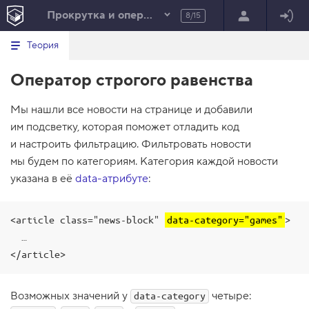
Прокрутка и операторы
8/15
Минимальный вид табов
В
HTML
Теория
е
index.html
р
Оператор строгого равенства
н
HTML
у
т
100%
Мы нашли все новости на странице и добавили
ь
с
им подсветку, которая поможет отладить код
я
в
и настроить фильтрацию. Фильтровать новости
мы будем по категориям. Категория каждой новости
с
п
указана в её
data-атрибуте
:
и
с
о
к
<article class="news-block" 
data-category="games"
>

з
  …

а
д
</article>
а
н
и
Возможных значений у
четыре:
й
data-category