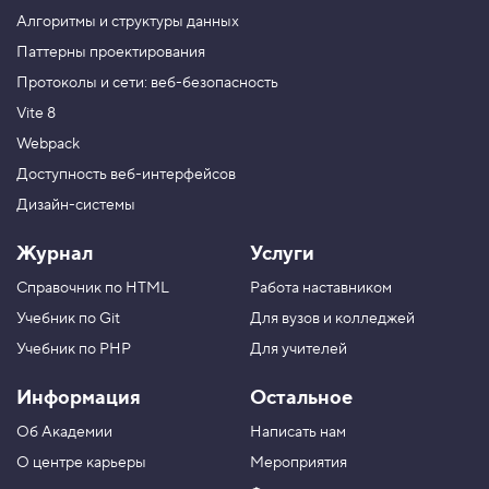
е
Алгоритмы и структуры данных
т
о
Паттерны проектирования
д
Протоколы и сети: веб-безопасность
s
c
Vite 8
r
o
Webpack
l
l
Доступность веб-интерфейсов
T
Дизайн-системы
o
5
Журнал
Услуги
.
Справочник по HTML
Работа наставником
П
р
Учебник по Git
Для вузов и колледжей
о
к
Учебник по PHP
Для учителей
р
у
Информация
Остальное
ч
и
Об Академии
Написать нам
в
а
О центре карьеры
Мероприятия
е
м