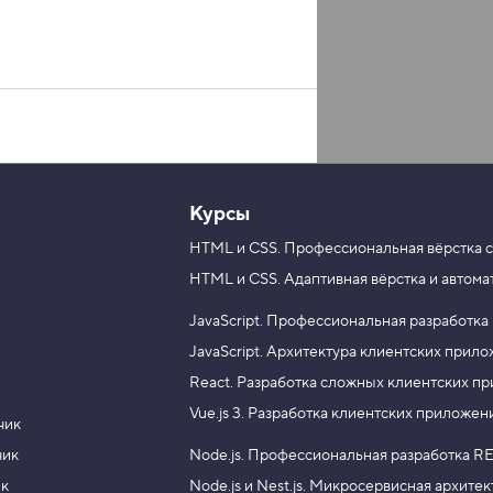
Курсы
HTML и CSS.
Профессиональная вёрстка с
HTML и CSS.
Адаптивная вёрстка и автома
JavaScript.
Профессиональная разработка
JavaScript.
Архитектура клиентских прил
React.
Разработка сложных клиентских п
Vue.js 3.
Разработка клиентских приложен
чик
чик
Node.js.
Профессиональная разработка RE
ик
Node.js и Nest.js.
Микросервисная архитек