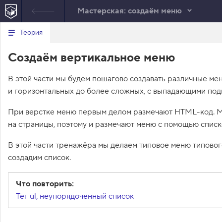
Мастерская: создаём меню
Минимальный вид табов
В
Теория
е
index.html
р
Создаём вертикальное меню
н
HTML
у
т
В этой части мы будем пошагово создавать различные ме
ь
с
и горизонтальных до более сложных, с выпадающими под
я
в
При верстке меню первым делом размечают HTML-код. М
с
на страницы, поэтому и размечают меню с помощью списк
п
и
с
В этой части тренажёра мы делаем типовое меню типовог
о
создадим список.
к
з
а
д
Что повторить:
а
Тег ul, неупорядоченный список
н
и
й