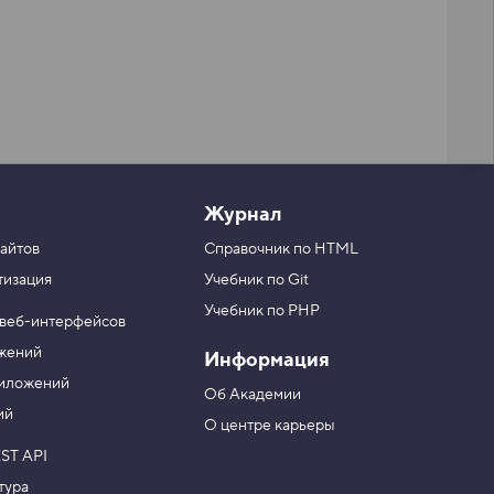
Журнал
айтов
Справочник по HTML
тизация
Учебник по Git
Учебник по PHP
 веб-интерфейсов
ожений
Информация
риложений
Об Академии
ий
О центре карьеры
ST API
тура