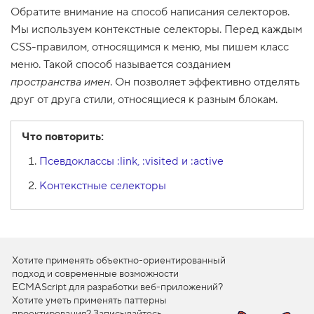
Обратите внимание на способ написания селекторов.
1
.
Мы используем контекстные селекторы. Перед каждым
CSS-правилом, относящимся к меню, мы пишем класс
С
о
меню. Такой способ называется созданием
з
пространства имен
. Он позволяет эффективно отделять
д
а
друг от друга стили, относящиеся к разным блокам.
ё
м
в
Что повторить:
е
р
т
Псевдоклассы :link, :visited и :active
и
к
Контекстные селекторы
а
л
ь
н
о
е
Хотите применять объектно-ориентированный
м
е
подход и современные возможности
н
ECMAScript для разработки веб-приложений?
ю
Хотите уметь применять паттерны