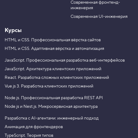
в
Современная фронтенд-
u
r
а
инженерия
b
a
е
м
e
m
Современная UI-инженерия
с
т
Курсы
и
л
и
HTML и CSS.
Профессиональная вёрстка сайтов
с
HTML и CSS.
Адаптивная вёрстка и автоматизация
п
и
с
JavaScript.
Профессиональная разработка веб-интерфейсов
к
JavaScript.
Архитектура клиентских приложений
а
React.
Разработка сложных клиентских приложений
4
.
Vue.js 3.
Разработка клиентских приложений
О
Node.js.
Профессиональная разработка REST API
ф
о
Node.js и Nest.js.
Микросервисная архитектура
р
м
л
Разработка с AI-агентами: инженерный подход
я
Анимация для фронтендеров
е
м
TypeScript. Теория типов
к