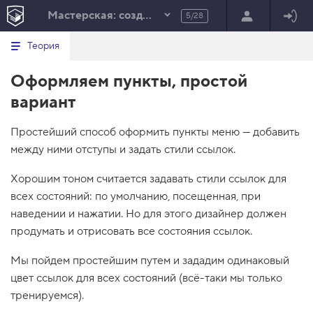
Мастерская: создаём меню
5/28
Минимальный вид табов
В
HTML
Теория
е
index.html
р
Оформляем пункты, простой
н
HTML
у
вариант
т
100%
ь
с
Простейший способ оформить пункты меню — добавить
я
в
между ними отступы и задать стили ссылок.
с
п
Хорошим тоном считается задавать стили ссылок для
и
всех состояний: по умолчанию, посещенная, при
с
о
наведении и нажатии. Но для этого дизайнер должен
к
продумать и отрисовать все состояния ссылок.
з
а
д
Мы пойдем простейшим путем и зададим одинаковый
а
цвет ссылок для всех состояний (всё-таки мы только
н
и
тренируемся).
й