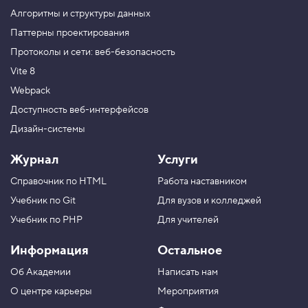
о
Алгоритмы и структуры данных
н
т
Паттерны проектирования
е
Протоколы и сети: веб-безопасность
й
н
Vite 8
е
р
Webpack
м
е
Доступность веб-интерфейсов
н
Дизайн-системы
ю
5
Журнал
Услуги
.
Справочник по HTML
Работа наставником
О
ф
Учебник по Git
Для вузов и колледжей
о
р
Учебник по PHP
Для учителей
м
л
Информация
Остальное
я
е
Об Академии
Написать нам
м
п
О центре карьеры
Мероприятия
у
н