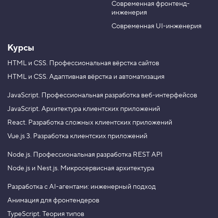
в
Современная фронтенд-
u
r
а
инженерия
b
a
е
м
e
m
Современная UI-инженерия
с
т
Курсы
и
л
и
HTML и CSS.
Профессиональная вёрстка сайтов
с
HTML и CSS.
Адаптивная вёрстка и автоматизация
п
и
с
JavaScript.
Профессиональная разработка веб-интерфейсов
к
JavaScript.
Архитектура клиентских приложений
а
React.
Разработка сложных клиентских приложений
4
.
Vue.js 3.
Разработка клиентских приложений
О
Node.js.
Профессиональная разработка REST API
ф
о
Node.js и Nest.js.
Микросервисная архитектура
р
м
л
Разработка с AI-агентами: инженерный подход
я
Анимация для фронтендеров
е
м
TypeScript. Теория типов
к