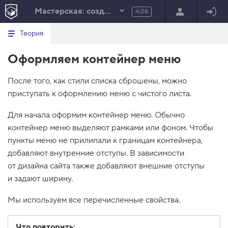
Мастерская: создаём меню
4/28
Минимальный вид табов
В
HTML
Теория
е
index.html
р
Оформляем контейнер меню
н
HTML
у
т
100%
После того, как стили списка сброшены, можно
ь
с
приступать к оформлению меню с чистого листа.
я
в
Для начала оформим контейнер меню. Обычно
с
контейнер меню выделяют рамками или фоном. Чтобы
п
и
пункты меню не прилипали к границам контейнера,
с
добавляют внутренние отступы. В зависимости
о
к
от дизайна сайта также добавляют внешние отступы
з
и задают ширину.
а
д
а
Мы используем все перечисленные свойства.
н
и
й
Что повторить: