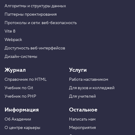
о
Алгоритмы и структуры данных
н
т
Паттерны проектирования
е
Протоколы и сети: веб-безопасность
й
н
Vite 8
е
р
Webpack
м
е
Доступность веб-интерфейсов
н
Дизайн-системы
ю
5
Журнал
Услуги
.
Справочник по HTML
Работа наставником
О
ф
Учебник по Git
Для вузов и колледжей
о
р
Учебник по PHP
Для учителей
м
л
Информация
Остальное
я
е
Об Академии
Написать нам
м
п
О центре карьеры
Мероприятия
у
н