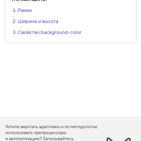
1
Рамки
.
Ширина и высота
С
о
з
Cвойство background-color
д
а
ё
м
в
е
р
т
и
к
а
л
ь
н
о
е
м
е
Хотите верстать адаптивно и по методологии,
н
ю
использовать препроцессоры
и автоматизацию? Записывайтесь