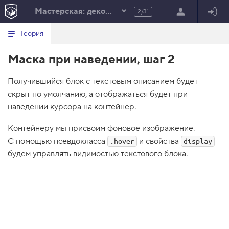
Мастерская: декоративные эффекты
2/31
Минимальный вид табов
В
HTML
Теория
е
index.html
р
Маска при наведении, шаг 2
н
HTML
у
т
100%
Получившийся блок с текстовым описанием будет
ь
с
скрыт по умолчанию, а отображаться будет при
я
в
наведении курсора на контейнер.
с
Контейнеру мы присвоим фоновое изображение.
п
и
С помощью псевдокласса
и свойства
:hover
display
с
будем управлять видимостью текстового блока.
о
к
з
а
д
а
н
и
й