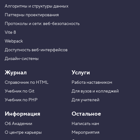
к
Алгоритмы и структуры данных
а
п
Паттерны проектирования
р
Протоколы и сети: веб-безопасность
и
н
Vite 8
а
в
Webpack
е
д
Доступность веб-интерфейсов
е
Дизайн-системы
н
и
и
Журнал
Услуги
,
ш
Справочник по HTML
Работа наставником
а
г
Учебник по Git
Для вузов и колледжей
4
Учебник по PHP
Для учителей
5
.
Информация
Остальное
В
Об Академии
Написать нам
ы
д
О центре карьеры
Мероприятия
в
и