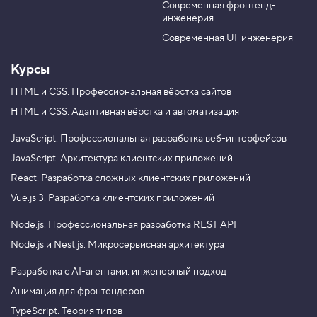
М
Современная фронтенд-
u
r
а
инженерия
b
a
с
к
e
m
Современная UI-инженерия
а
п
Курсы
р
и
н
HTML и CSS.
Профессиональная вёрстка сайтов
а
HTML и CSS.
Адаптивная вёрстка и автоматизация
в
е
д
JavaScript.
Профессиональная разработка веб-интерфейсов
е
JavaScript.
Архитектура клиентских приложений
н
и
React.
Разработка сложных клиентских приложений
и
,
Vue.js 3.
Разработка клиентских приложений
ш
а
Node.js.
Профессиональная разработка REST API
г
3
Node.js и Nest.js.
Микросервисная архитектура
4
.
Разработка с AI-агентами: инженерный подход
Анимация для фронтендеров
М
а
TypeScript. Теория типов
с