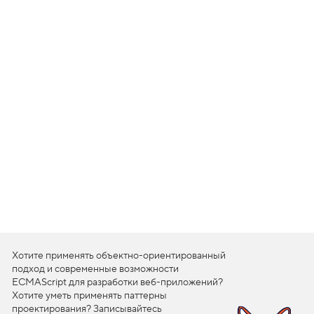
1
.
М
а
с
к
а
п
р
и
н
а
в
е
д
е
н
и
и
,
ш
Хотите применять объектно-ориентированный
а
подход и современные возможности
г
ECMAScript для разработки веб-приложений?
1
Хотите уметь применять паттерны
2
проектирования? Записывайтесь