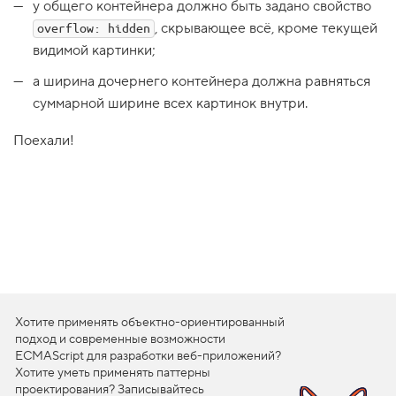
у общего контейнера должно быть задано свойство
1
, скрывающее всё, кроме текущей
overflow: hidden
.
видимой картинки;
М
а
а ширина дочернего контейнера должна равняться
с
суммарной ширине всех картинок внутри.
к
а
п
Поехали!
р
и
н
а
в
е
д
е
н
и
и
,
ш
Хотите применять объектно-ориентированный
а
подход и современные возможности
г
ECMAScript для разработки веб-приложений?
1
Хотите уметь применять паттерны
2
проектирования? Записывайтесь