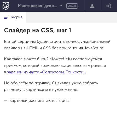
Мастерская: декоративные эффекты
20/31
Минимальный вид табов
В
HTML
Теория
е
index.html
р
Слайдер на CSS, шаг 1
н
HTML
у
т
100%
В этой серии мы будем строить полнофункциональный
ь
с
слайдер на HTML и CSS без применения JavaScript.
я
в
Как такое может быть? Может! Мы воспользуемся
с
приёмом, который возможно встречался вам раньше
п
и
в
задании из части «Селекторы. Тонкости»
.
с
о
Но обо всём по порядку. Сначала нужно собрать
к
з
разметку с картинками в нужном виде:
а
д
а
картинки располагаются в ряд;
н
и
й