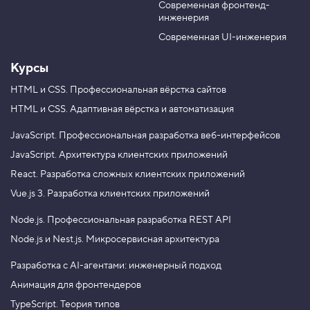
М
Современная фронтенд-
u
r
а
инженерия
b
a
с
к
e
m
Современная UI-инженерия
а
п
Курсы
р
и
н
HTML и CSS.
Профессиональная вёрстка сайтов
а
HTML и CSS.
Адаптивная вёрстка и автоматизация
в
е
д
JavaScript.
Профессиональная разработка веб-интерфейсов
е
JavaScript.
Архитектура клиентских приложений
н
и
React.
Разработка сложных клиентских приложений
и
,
Vue.js 3.
Разработка клиентских приложений
ш
а
Node.js.
Профессиональная разработка REST API
г
3
Node.js и Nest.js.
Микросервисная архитектура
4
.
Разработка с AI-агентами: инженерный подход
Анимация для фронтендеров
М
а
TypeScript. Теория типов
с