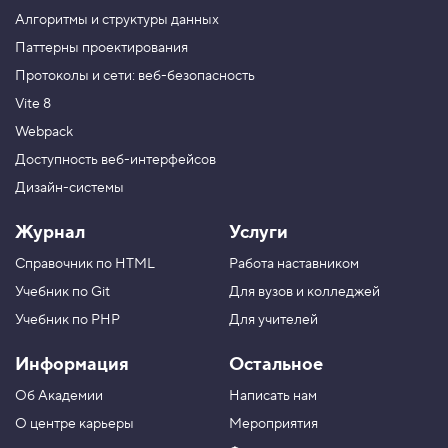
к
Алгоритмы и структуры данных
а
п
Паттерны проектирования
р
Протоколы и сети: веб-безопасность
и
н
Vite 8
а
в
Webpack
е
д
Доступность веб-интерфейсов
е
Дизайн-системы
н
и
и
Журнал
Услуги
,
ш
Справочник по HTML
Работа наставником
а
г
Учебник по Git
Для вузов и колледжей
4
Учебник по PHP
Для учителей
5
.
Информация
Остальное
В
Об Академии
Написать нам
ы
д
О центре карьеры
Мероприятия
в
и