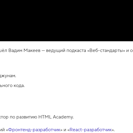
пришёл Вадим Макеев — ведущий подкаста «Веб-стандарты» и
джунам.
ьного кода.
ктор по развитию HTML Academy.
ий «
Фронтенд-разработчик
» и «
React-разработчик
».