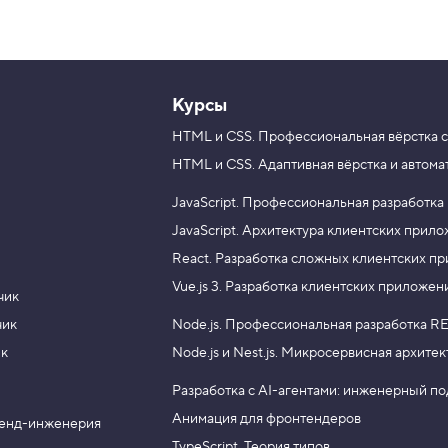
Курсы
HTML и CSS.
Профессиональная вёрстка с
HTML и CSS.
Адаптивная вёрстка и автома
JavaScript.
Профессиональная разработка
JavaScript.
Архитектура клиентских прил
React.
Разработка сложных клиентских п
Vue.js 3.
Разработка клиентских приложен
чик
чик
Node.js.
Профессиональная разработка RE
ик
Node.js и Nest.js.
Микросервисная архитек
Разработка с AI-агентами: инженерный п
Анимация для фронтендеров
енд-инженерия
TypeScript. Теория типов