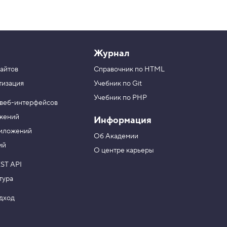
Журнал
айтов
Справочник по HTML
тизация
Учебник по Git
Учебник по PHP
 веб-интерфейсов
ожений
Информация
риложений
Об Академии
ий
О центре карьеры
ST API
тура
одход