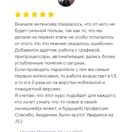
О
ц
Вначале интенсива показалось, что от него не
е
будет сильной пользы, так как то, что мы
н
делали на первом этапе не особо отличалось
к
от этого. Но это мнение оказалось ошибочно.
а
Добавился адаптив, работа с графикой,
к
препроцессоры, автоматизация, дались более
у
углубленные понятия о свгшках.
р
Если проводить параллели с тем же самым
с
первым интенсивом, то работа возрастает в 1.5,
а
а то и в 2 раза из-за верстки мобильной и
-
планшетной версиях.
1
Я считаю, что этот курс подойдет для каждого,
0
кто хочет узнать что-то новое в своей
нынешней(а может, и будущей) профессии.
Спасибо, Академия, было круто! Увидимся на
JS:)