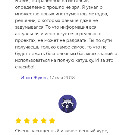
Время, потраченное на интенсив,
е
определенно прошло не зря. Я узнал о
н
множестве новых инструментов, методов,
к
решений, о которых раньше даже не
а
задумывался. То что информация вся
к
актуальная и используется в реальных
у
проектах, не может не радовать. Ты по сути
р
получаешь только самое самое, то что не
с
будет лежать бесполезным багажом знаний, а
а
использоваться на полную катушку. И за это
-
спасибо!
1
0
Иван Жуков
,
17 мая 2018
О
ц
Очень насыщенный и качественный курс,
е