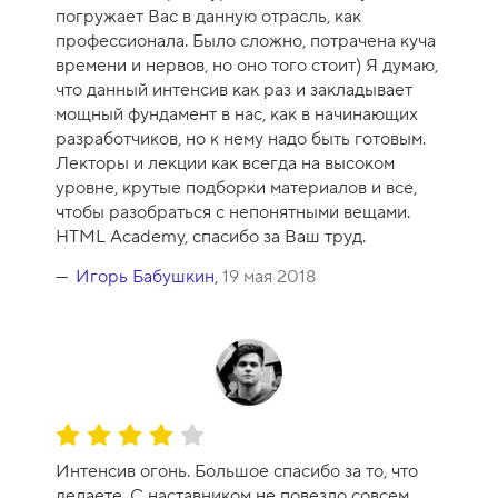
е
погружает Вас в данную отрасль, как
н
профессионала. Было сложно, потрачена куча
к
времени и нервов, но оно того стоит) Я думаю,
а
что данный интенсив как раз и закладывает
к
мощный фундамент в нас, как в начинающих
у
разработчиков, но к нему надо быть готовым.
р
Лекторы и лекции как всегда на высоком
с
уровне, крутые подборки материалов и все,
а
чтобы разобраться с непонятными вещами.
-
HTML Academy, спасибо за Ваш труд.
1
0
Игорь Бабушкин
,
19 мая 2018
О
ц
Интенсив огонь. Большое спасибо за то, что
е
делаете. С наставником не повезло совсем.