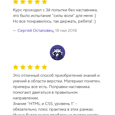
О
0
ц
Курс проходил с 3й попытки без наставника,
е
это было испытание "силы воли" для меня :)
н
Но все понравилось, так держать, ребята! :)
к
а
Сергей Остаповец
,
18 мая 2018
к
у
р
с
а
-
О
1
ц
0
Это отличный способ приобретения знаний и
е
умений в области верстки. Материал понятен,
н
примеры все есть. Поправки наставника
к
помогают двигаться в правильном
а
направлении.
к
Знание "HTML и CSS, уровень 1" -
у
обязательно, плюс практика в этих рамках.
р