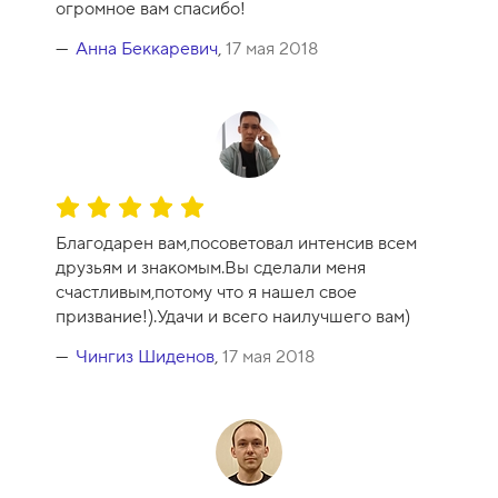
огромное вам спасибо!
н
к
Анна Беккаревич
,
17 мая 2018
а
к
у
р
с
а
О
-
ц
1
Благодарен вам,посоветовал интенсив всем
е
0
друзьям и знакомым.Вы сделали меня
н
счастливым,потому что я нашел свое
к
призвание!).Удачи и всего наилучшего вам)
а
к
Чингиз Шиденов
,
17 мая 2018
у
р
с
а
-