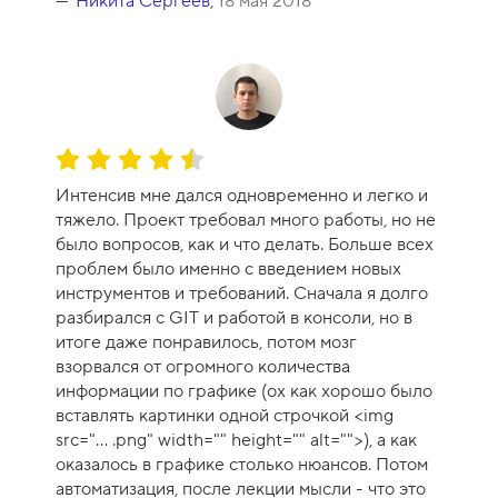
Никита Сергеев
,
18 мая 2018
О
ц
Интенсив мне дался одновременно и легко и
е
тяжело. Проект требовал много работы, но не
н
было вопросов, как и что делать. Больше всех
к
проблем было именно с введением новых
а
инструментов и требований. Сначала я долго
к
разбирался с GIT и работой в консоли, но в
у
итоге даже понравилось, потом мозг
р
взорвался от огромного количества
с
информации по графике (ох как хорошо было
а
вставлять картинки одной строчкой <img
-
src="... .png" width="" height="" alt="">), а как
9
оказалось в графике столько нюансов. Потом
автоматизация, после лекции мысли - что это