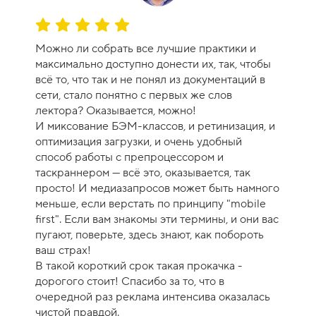
-
9
О
ц
Можно ли собрать все лучшие практики и
е
максимально доступно донести их, так, чтобы
н
всё то, что так и не понял из документаций в
к
сети, стало понятно с первых же слов
а
лектора? Оказывается, можно!
к
И миксование БЭМ-классов, и ретинизация, и
у
оптимизация загрузки, и очень удобный
р
способ работы с препроцессором и
с
таскраннером — всё это, оказывается, так
а
просто! И медиазапросов может быть намного
-
меньше, если верстать по принципу "mobile
1
first". Если вам знакомы эти термины, и они вас
0
пугают, поверьте, здесь знают, как побороть
ваш страх!
В такой короткий срок такая прокачка -
дорогого стоит! Спасибо за то, что в
очередной раз реклама интенсива оказалась
чистой правдой.