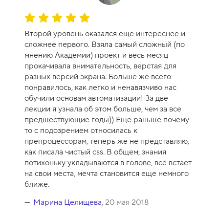
О
ц
Второй уровень оказался еще интереснее и
е
сложнее первого. Взяла самый сложный (по
н
мнению Академии) проект и весь месяц
к
прокачивала внимательность, верстая для
а
разных версий экрана. Больше же всего
к
понравилось, как легко и ненавязчиво нас
у
обучили основам автоматизации! За две
р
лекции я узнала об этом больше, чем за все
с
предшествующие годы)) Еще раньше почему-
а
то с подозрением относилась к
-
препроцессорам, теперь же не представляю,
1
как писала чистый css. В общем, знания
0
потихоньку укладываются в голове, всё встает
на свои места, мечта становится еще немного
ближе.
Марина Целищева
,
20 мая 2018