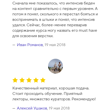
ц
0
Сначала мне показалось, что интенсив беден
е
на контент сравнительно с первым уровнем. А
н
потом я понял, сколького я перестал бояться и
к
воспринимать в штыки и понял, что интенсив
а
удался. Сейчас, более-менее переварив
к
содержание курса могу назвать его must have
у
для освоения верстки.
р
с
Иван Романов
,
19 мая 2018
а
-
9
О
ц
Качественный материал, хорошая подача.
е
Стоит проходить обучение. Приятный
н
лекторы, множество кураторов. Рекомендую!
к
а
Алексей Ушаков
,
19 мая 2018