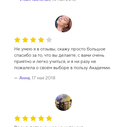
О
ц
Не умею я в отзывы, скажу просто большое
е
спасибо за то, что вы делаете, с вами очень
н
приятно и легко учиться, и я ни разу не
к
пожалела о своём выборе в пользу Академии.
а
к
Анна
,
17 мая 2018
у
р
с
а
-
8
О
ц