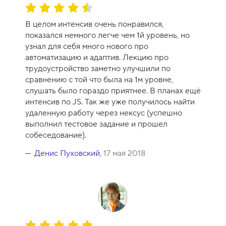
1
О
0
ц
В целом интенсив очень понравился,
е
показался немного легче чем 1й уровень, но
н
узнал для себя много нового про
к
автоматизацию и адаптив. Лекцию про
а
трудоустройство заметно улучшили по
к
сравнению с той что была на 1м уровне,
у
слушать было гораздо приятнее. В планах ещё
р
интенсив по JS. Так же уже получилось найти
с
удаленную работу через нексус (успешно
а
выполнил тестовое задание и прошел
-
собеседование).
9
Денис Пуховский
,
17 мая 2018
О