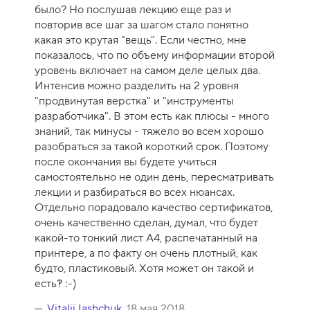
было? Но послушав лекцию еще раз и
повторив все шаг за шагом стало понятно
какая это крутая "вещь". Если честно, мне
показалось, что по объему информации второй
уровень включает на самом деле целых два.
Интенсив можно разделить на 2 уровня
"продвинутая верстка" и "инструменты
разработчика". В этом есть как плюсы - много
знаний, так минусы - тяжело во всем хорошо
разобраться за такой короткий срок. Поэтому
после окончания вы будете учиться
самостоятельно не один день, пересматривать
лекции и разбираться во всех нюансах.
Отдельно порадовало качество сертификатов,
очень качественно сделан, думал, что будет
какой-то тонкий лист А4, распечатанный на
принтере, а по факту он очень плотный, как
будто, пластиковый. Хотя может он такой и
есть?! :-)
Vitalii Iashchuk
,
18 мая 2018