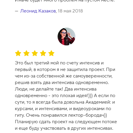
Иначе будет много проблем на пустом месте.
с
а
Леонид Казаков
,
18 мая 2018
-
1
0
О
ц
Это был третий мой по счету интенсив и
е
первый, в котором я не защитила проект. При
н
чем из-за собственной же самоуверенности,
к
решив взять два интенсива одновременно.
а
Люди, не делайте так! Два интенсива
к
одновременно - это плохая идея!))) А если по
у
сути, то я всегда была довольна Академией: и
р
курсами, и интенсивами, и видеоуроками по
с
гиту. Очень понравился лектор-бородач))
а
Планирую сдать проект на следующем потоке
-
и еще буду участвовать в других интенсивах.
1