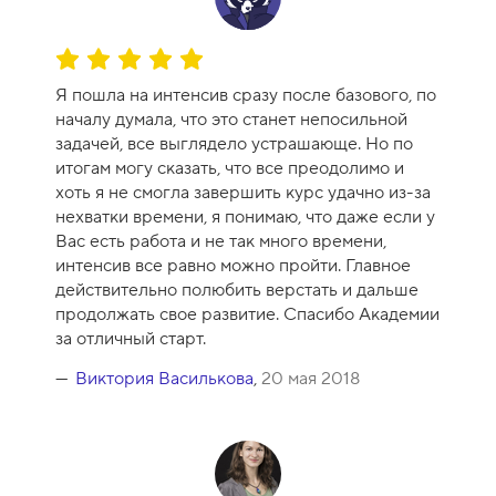
О
ц
Я пошла на интенсив сразу после базового, по
е
началу думала, что это станет непосильной
н
задачей, все выглядело устрашающе. Но по
к
итогам могу сказать, что все преодолимо и
а
хоть я не смогла завершить курс удачно из-за
к
нехватки времени, я понимаю, что даже если у
у
Вас есть работа и не так много времени,
р
интенсив все равно можно пройти. Главное
с
действительно полюбить верстать и дальше
а
продолжать свое развитие. Спасибо Академии
-
за отличный старт.
1
0
Виктория Василькова
,
20 мая 2018