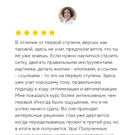
О
ц
В отличие от первой ступени, вёрски, как
е
таковой, здесь не учат, предполагается, что ты
н
её уже знаешь. Если нужно научиться строить
к
сетку, двигать правильными инструментами
а
картинки, делать кнопки - кпопками, а ссылки
к
- ссылками - то это на первую ступень. Здесь
у
уже учат хорошему тону: правильному
р
подходу к коду, оптимизации и автоматизации.
с
Мне показался курс более интенсивным, чем
а
первый. Иногда было ощущение, что я не
-
успею ничего сдать. Во сне приходят
1
интересные решения, глаз уже дергается,
0
когда переделываешь проект в третий раз, но
в итоге всё получается. Ура! Полученные