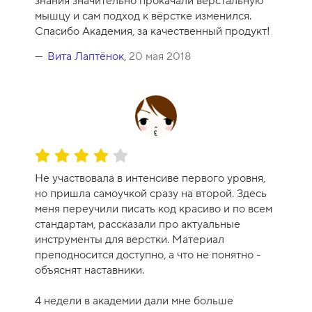
знания значительно прокачали верстальную
мышцу и сам подход к вёрстке изменился.
Спасибо Академия, за качественный продукт!
Вита Лаптёнок
,
20 мая 2018
О
ц
Не участвовала в интенсиве первого уровня,
е
но пришла самоучкой сразу на второй. Здесь
н
меня переучили писать код красиво и по всем
к
стандартам, рассказали про актуальные
а
инструменты для верстки. Материал
к
преподносится доступно, а что не понятно -
у
объяснят наставники.
р
с
4 недели в академии дали мне больше
а