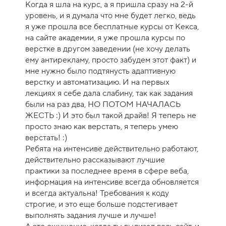
Когда я шла на курс, а я пришла сразу на 2-й
е
уровень, и я думала что мне будет легко, ведь
н
я уже прошла все бесплатные курсы от Кекса,
к
на сайте академии, я уже прошла курсы по
а
верстке в другом заведении (не хочу делать
к
ему антирекламу, просто забудем этот факт) и
у
мне нужно было подтянусть адаптивную
р
верстку и автоматизацию. И на первых
с
лекциях я себе дала слабину, так как задания
а
были на раз два, НО ПОТОМ НАЧАЛАСЬ
-
ЖЕСТЬ :) И это был такой драйв! Я теперь не
1
просто знаю как верстать, я теперь умею
0
верстать! :)
Ребята на интенсиве действительно работают,
действительно рассказывают лучшие
практики за последнее время в сфере веба,
информация на интенсиве всегда обновляется
и всегда актуальна! Требования к коду
строгие, и это еще больше подстегивает
выполнять задания лучше и лучше!