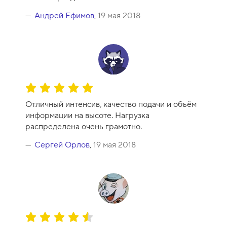
Андрей Ефимов
,
19 мая 2018
О
ц
Отличный интенсив, качество подачи и объём
е
информации на высоте. Нагрузка
н
распределена очень грамотно.
к
а
Сергей Орлов
,
19 мая 2018
к
у
р
с
а
-
О
1