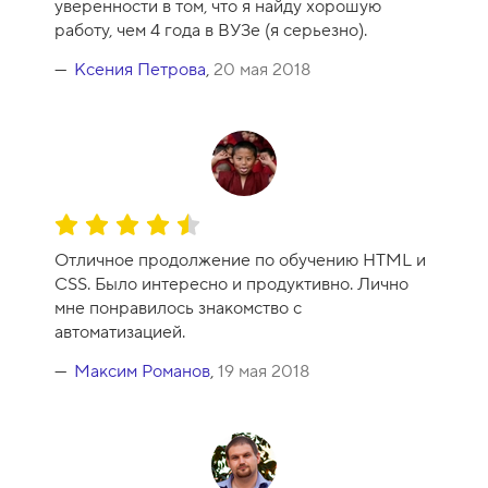
уверенности в том, что я найду хорошую
-
работу, чем 4 года в ВУЗе (я серьезно).
8
Ксения Петрова
,
20 мая 2018
О
ц
Отличное продолжение по обучению HTML и
е
CSS. Было интересно и продуктивно. Лично
н
мне понравилось знакомство с
к
автоматизацией.
а
к
Максим Романов
,
19 мая 2018
у
р
с
а