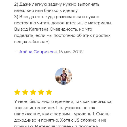
2) Даже легкую задачу нужно выполнять
идеально или близко к идеалу
3) Всегда есть куда развиваться и нужно
постоянно читать дополнительные материалы.
Вывод Капитана Очевидность, но что
поделать, если мы постоянно об этих простых
вещах забываем)
Алёна Сиприкова
,
16 мая 2018
О
ц
У меня было много времени, так как занимался
е
только интенсивом. Получилось не так
н
напряженно, как с первым - уровень 1. Очень
к
доходчиво и понятно. Хотя с JS сложно и не
а
понимаю. Интенсив уровень 2 похож на