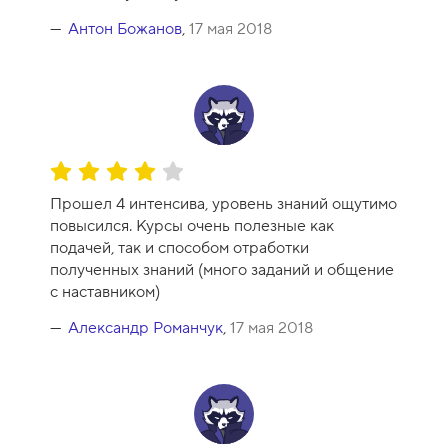
у
р
Антон Божанов
,
17 мая 2018
с
а
-
1
0
О
ц
Прошел 4 интенсива, уровень знаний ощутимо
е
повысился. Курсы очень полезные как
н
подачей, так и способом отработки
к
полученных знаний (много заданий и общение
а
с наставником)
к
у
Александр Романчук
,
17 мая 2018
р
с
а
-
8