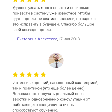
ц
Удалось узнать много нового и несколько
е
привести в систему уже известное. Чтобы
н
сдать проект не хватило времени, но надеюсь
к
это исправить в будущем. Спасибо большое
а
всей команде проекта!
к
у
Екатерина Алексеева
,
17 мая 2018
р
с
а
-
1
0
О
ц
Интенсив хороший, насыщенный как теорией,
е
так и практикой (что еще более ценно).
н
Возможность получать реальный опыт
к
верстки и одновременно консультации от
а
работающего специалиста очень
к
способствуют обучению.