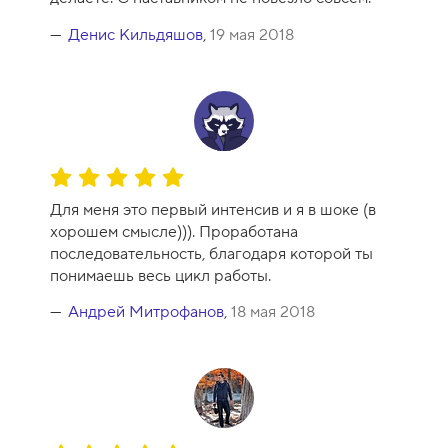
н
к
Денис Кильдяшов
,
19 мая 2018
а
к
у
р
с
а
О
-
ц
8
Для меня это первый интенсив и я в шоке (в
е
хорошем смысле))). Проработана
н
последовательность, благодаря которой ты
к
понимаешь весь цикл работы.
а
к
Андрей Митрофанов
,
18 мая 2018
у
р
с
а
-
1