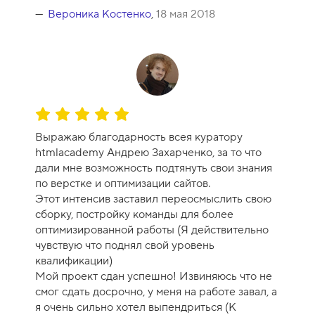
0
Вероника Костенко
,
18 мая 2018
О
ц
Выражаю благодарность всея куратору
е
htmlacademy Андрею Захарченко, за то что
н
дали мне возможность подтянуть свои знания
к
по верстке и оптимизации сайтов.
а
Этот интенсив заставил переосмыслить свою
к
сборку, постройку команды для более
у
оптимизированной работы (Я действительно
р
чувствую что поднял свой уровень
с
квалификации)
а
Мой проект сдан успешно! Извиняюсь что не
-
смог сдать досрочно, у меня на работе завал, а
1
я очень сильно хотел выпендриться (К
0