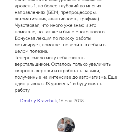
к
уровень 1, но более глубокий во многих
у
направлениях (БЕМ, препроцессоры,
р
автоматизация, адаптивность, графика).
с
Чувствовал, что много уже знаю и это
а
помогало, но так же и было много нового.
-
Бонусная лекция по поиску работы
1
мотивирует, помогает поверить в себя и в
0
целом полезна.
Теперь смело могу себя считать
верстальщиком. Осталось только увеличить
скорость верстки и отработать навыки,
полученные на интенсиве до автоматизма. Еще
один рывок с JS уровень 1 и буду искать
работу.
Dmitriy Kravchuk
,
16 мая 2018