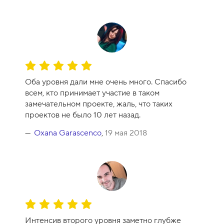
к
у
р
с
а
-
О
1
ц
0
Оба уровня дали мне очень много. Спасибо
е
всем, кто принимает участие в таком
н
замечательном проекте, жаль, что таких
к
проектов не было 10 лет назад.
а
к
Oxana Garascenco
,
19 мая 2018
у
р
с
а
-
1
О
0
ц
Интенсив второго уровня заметно глубже