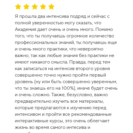
О
ц
Я прошла два интенсива подряд и сейчас с
е
полной уверенностью могу сказать, что
н
Академия дает очень и очень много. Помимо
к
того, что ты получаешь огромное количество
а
профессиональных знаний, ты получаешь еще
к
и очень много практики, что невероятно
у
важно, так как любые знания без практики не
р
имеют никакого смысла. Правда, перед тем
с
как записаться на интенсив второго уровня
а
совершенно точно нужно пройти первый
-
уровень (ну или быть совершенно уверенным,
1
что ты знаешь его на 100%), иначе будет очень
0
и очень сложно. Также, безусловно, важно
предварительно изучить все материалы,
которые предлагаются к изучению перед
интенсивом и пройти все рекомендованные
интерактивные курсы, это очень облегчает
жизнь во время самого интесива и