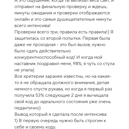
А это ощущение, когда ты вылизал весь сайт, и
отправил на финальную проверку и ждешь,
минуты ожидания и проверки отображаются
онлайн и это самые душещипателные минуты
всего интенсива!
Проверки всего три, правила есть правила!) Я
защитилась со второй попытки. Первая была
даже не проходная - это был вызов, нужно
было сдать действительно
конкурентноспособный код! И когда мой
наставник поздравил меня, 98%, я чуть со стула
не упала)
Все критерии заранее известны, но на какие-
то я не обращала должного внимания, делая
немного спустя рукава, но когда я первый раз
получила 53% следующие 2 дня я вычищала
свой код до идеального состояния уже очень
педантично)
Вывод который я сделала после интенсива:
1) В первую очередь нужно быть строгим к
себе и своему коду.