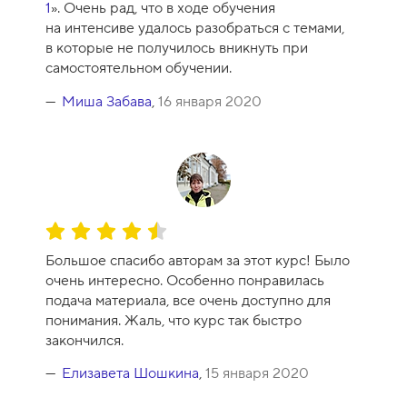
1
». Очень рад, что в ходе обучения
к
на интенсиве удалось разобраться с темами,
а
в которые не получилось вникнуть при
к
самостоятельном обучении.
у
р
Миша Забава
,
16 января 2020
с
а
-
9
О
ц
Большое спасибо авторам за этот курс! Было
е
очень интересно. Особенно понравилась
н
подача материала, все очень доступно для
к
понимания. Жаль, что курс так быстро
а
закончился.
к
у
Елизавета Шошкина
,
15 января 2020
р