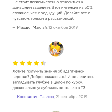
Не стоит легкомысленно относиться к
е
домашним заданиям. Этот интенсив на 50%
н
сложнее, чем предыдущий. Делайте все с
к
чувством, толком и расстановкой.
а
к
Михаил Маклай,
12 октября 2019
у
р
с
а
-
1
О
0
ц
Хотите получить знания об адаптивной
е
верстке? Добро пожаловать! И не ленитесь
н
заглядывать глубже в целом по курсу,
к
досконально углубляясь не только в ТЗ
а
к
Константин Павлюц
,
21 сентября 2019
у
р