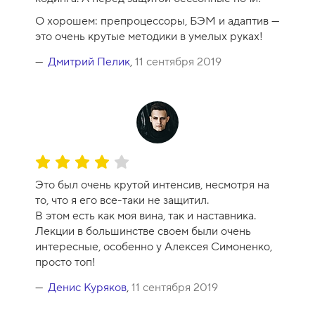
к
О хорошем: препроцессоры, БЭМ и адаптив —
у
это очень крутые методики в умелых руках!
р
с
Дмитрий Пелик
,
11 сентября 2019
а
-
9
О
ц
Это был очень крутой интенсив, несмотря на
е
то, что я его все-таки не защитил.
н
В этом есть как моя вина, так и наставника.
к
Лекции в большинстве своем были очень
а
интересные, особенно у Алексея Симоненко,
к
просто топ!
у
р
Денис Куряков
,
11 сентября 2019
с