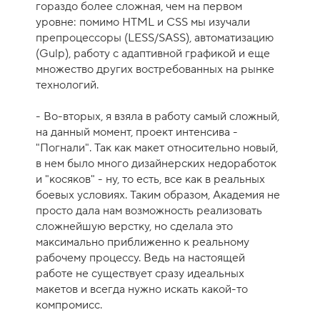
гораздо более сложная, чем на первом
к
уровне: помимо HTML и CSS мы изучали
у
препроцессоры (LESS/SASS), автоматизацию
р
(Gulp), работу с адаптивной графикой и еще
с
множество других востребованных на рынке
а
технологий.
-
1
- Во-вторых, я взяла в работу самый сложный,
0
на данный момент, проект интенсива -
"Погнали". Так как макет относительно новый,
в нем было много дизайнерских недоработок
и "косяков" - ну, то есть, все как в реальных
боевых условиях. Таким образом, Академия не
просто дала нам возможность реализовать
сложнейшую верстку, но сделала это
максимально приближенно к реальному
рабочему процессу. Ведь на настоящей
работе не существует сразу идеальных
макетов и всегда нужно искать какой-то
компромисс.