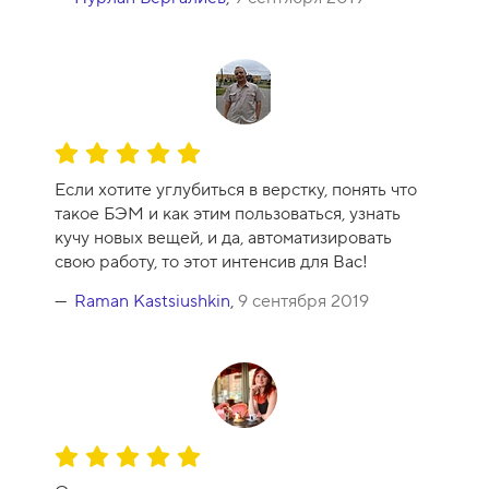
к
у
р
с
а
-
О
1
ц
0
Если хотите углубиться в верстку, понять что
е
такое БЭМ и как этим пользоваться, узнать
н
кучу новых вещей, и да, автоматизировать
к
свою работу, то этот интенсив для Вас!
а
к
Raman Kastsiushkin
,
9 сентября 2019
у
р
с
а
-
1
О
0
ц