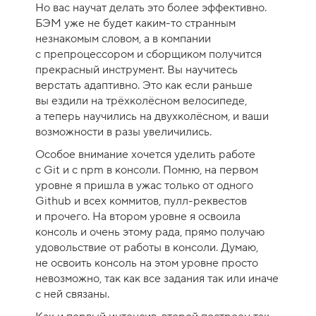
Но вас научат делать это более эффективно.
р
БЭМ уже не будет каким-то странным
с
незнакомым словом, а в компании
а
с препроцессором и сборщиком получится
-
прекрасный инструмент. Вы научитесь
9
верстать адаптивно. Это как если раньше
вы ездили на трёхколёсном велосипеде,
а теперь научились на двухколёсном, и ваши
возможности в разы увеличились.
Особое внимание хочется уделить работе
с Git и с npm в консоли. Помню, на первом
уровне я пришла в ужас только от одного
Github и всех коммитов, пулл-реквестов
и прочего. На втором уровне я освоила
консоль и очень этому рада, прямо получаю
удовольствие от работы в консоли. Думаю,
не освоить консоль на этом уровне просто
невозможно, так как все задания так или иначе
с ней связаны.