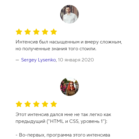
О
ц
Интенсив был насыщенным и вмеру сложным,
е
но полученные знания того стоили.
н
к
Sergey Lysenko
,
10 января 2020
а
к
у
р
с
а
О
-
ц
1
Этот интенсив дался мне не так легко как
е
0
предыдущий ("HTML и CSS, уровень 1"):
н
к
- Во-первых, программа этого интенсива
а