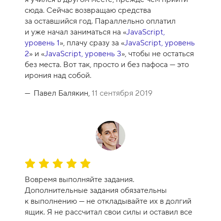
сюда. Сейчас возвращаю средства
за оставшийся год. Параллельно оплатил
и уже начал заниматься на «
JavaScript,
уровень 1
», плачу сразу за «
JavaScript, уровень
2
» и «
JavaScript, уровень 3
», чтобы не остаться
без места. Вот так, просто и без пафоса — это
ирония над собой.
Павел Балякин,
11 сентября 2019
О
ц
Вовремя выполняйте задания.
е
Дополнительные задания обязательны
н
к выполнению — не откладывайте их в долгий
к
ящик. Я не рассчитал свои силы и оставил все
а