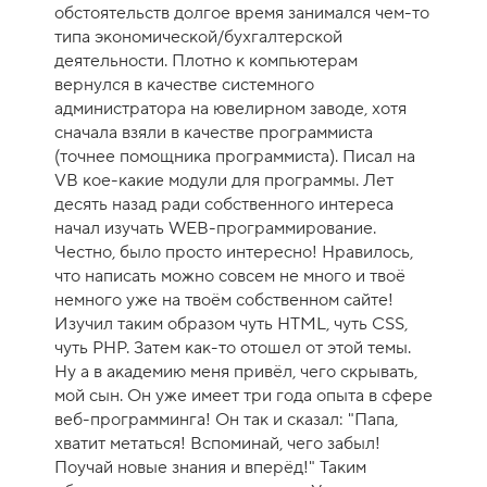
обстоятельств долгое время занимался чем-то
типа экономической/бухгалтерской
деятельности. Плотно к компьютерам
вернулся в качестве системного
администратора на ювелирном заводе, хотя
сначала взяли в качестве программиста
(точнее помощника программиста). Писал на
VB кое-какие модули для программы. Лет
десять назад ради собственного интереса
начал изучать WEB-программирование.
Честно, было просто интересно! Нравилось,
что написать можно совсем не много и твоё
немного уже на твоём собственном сайте!
Изучил таким образом чуть HTML, чуть CSS,
чуть PHP. Затем как-то отошел от этой темы.
Ну а в академию меня привёл, чего скрывать,
мой сын. Он уже имеет три года опыта в сфере
веб-программинга! Он так и сказал: "Папа,
хватит метаться! Вспоминай, чего забыл!
Поучай новые знания и вперёд!" Таким