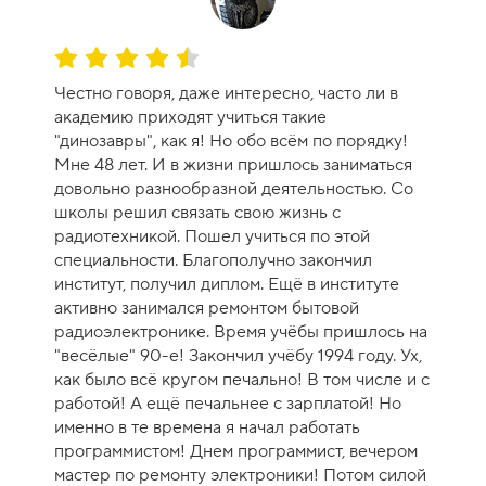
О
ц
Честно говоря, даже интересно, часто ли в
е
академию приходят учиться такие
н
"динозавры", как я! Но обо всём по порядку!
к
Мне 48 лет. И в жизни пришлось заниматься
а
довольно разнообразной деятельностью. Со
к
школы решил связать свою жизнь с
у
радиотехникой. Пошел учиться по этой
р
специальности. Благополучно закончил
с
институт, получил диплом. Ещё в институте
а
активно занимался ремонтом бытовой
-
радиоэлектронике. Время учёбы пришлось на
9
"весёлые" 90-е! Закончил учёбу 1994 году. Ух,
как было всё кругом печально! В том числе и с
работой! А ещё печальнее с зарплатой! Но
именно в те времена я начал работать
программистом! Днем программист, вечером
мастер по ремонту электроники! Потом силой