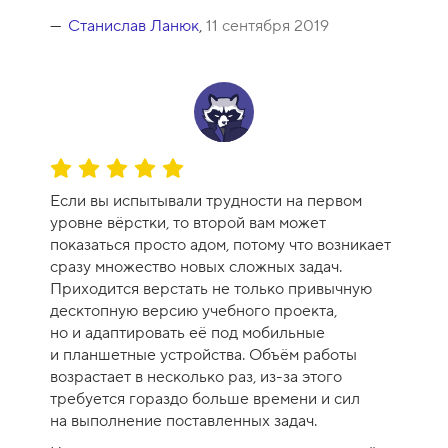
к
у
Станислав Ланюк
,
11 сентября 2019
р
с
а
-
1
0
О
ц
Если вы испытывали трудности на первом
е
уровне вёрстки, то второй вам может
н
показаться просто адом, потому что возникает
к
сразу множество новых сложных задач.
а
Приходится верстать не только привычную
к
десктопную версию учебного проекта,
у
но и адаптировать её под мобильные
р
и планшетные устройства. Объём работы
с
возрастает в несколько раз, из-за этого
а
требуется гораздо больше времени и сил
-
на выполнение поставленных задач.
1