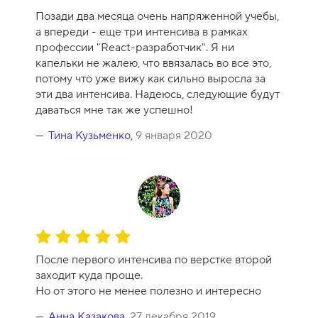
Позади два месяца очень напряженной учебы,
а впереди - еще три интенсива в рамках
профессии "React-разработчик". Я ни
капельки не жалею, что ввязалась во все это,
потому что уже вижу как сильно выросла за
эти два интенсива. Надеюсь, следующие будут
даваться мне так же успешно!
Тина Кузьменко
,
9 января 2020
О
ц
После первого интенсива по верстке второй
е
заходит куда проще.
н
Но от этого не менее полезно и интересно
к
а
Анна Казакова
,
27 декабря 2019