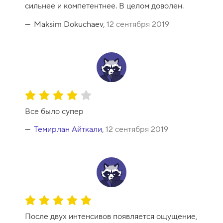
а
сильнее и компетентнее. В целом доволен.
к
у
Maksim Dokuchaev,
12 сентября 2019
р
с
а
-
9
О
ц
Все было супер
е
н
Темирлан Айткали
,
12 сентября 2019
к
а
к
у
р
с
О
а
ц
-
После двух интенсивов появляется ощущение,
е