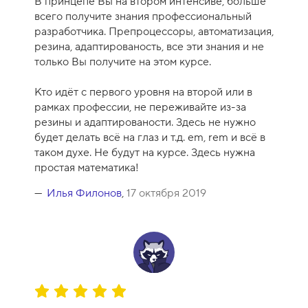
В принцепе Вы на втором интенсиве, больше
а
всего получите знания профессиональный
к
разработчика. Препроцессоры, автоматизация,
у
резина, адаптированость, все эти знания и не
р
только Вы получите на этом курсе.
с
а
Кто идёт с первого уровня на второй или в
-
рамках профессии, не переживайте из-за
8
резины и адаптированости. Здесь не нужно
будет делать всё на глаз и т.д. em, rem и всё в
таком духе. Не будут на курсе. Здесь нужна
простая математика!
Илья Филонов
,
17 октября 2019
О
ц