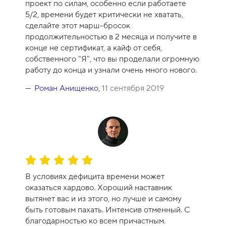
проект по силам, особенно если работаете
с
5/2, времени будет критически не хватать,
а
сделайте этот марш-бросок
-
продолжительностью в 2 месяца и получите в
1
конце не сертификат, а кайф от себя,
0
собственного "Я", что вы проделали огромную
работу до конца и узнали очень много нового.
Роман Анищенко
,
11 сентября 2019
О
ц
В условиях дефицита времени может
е
оказаться хардово. Хороший наставник
н
вытянет вас и из этого, но лучше и самому
к
быть готовым пахать. Интенсив отменный. С
а
благодарностью ко всем причастным.