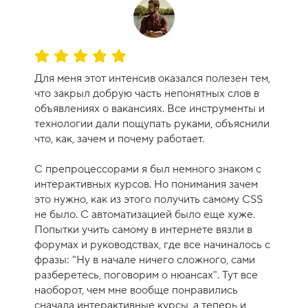
с
а
-
9
О
ц
Для меня этот интенсив оказался полезен тем,
е
что закрыл добрую часть непонятных слов в
н
объявлениях о вакансиях. Все инструменты и
к
технологии дали пощупать руками, объяснили
а
что, как, зачем и почему работает.
к
у
С препроцессорами я был немного знаком с
р
интерактивных курсов. Но понимания зачем
с
это нужно, как из этого получить самому CSS
а
не было. С автоматизацией было еще хуже.
-
Попытки учить самому в интернете вязли в
1
форумах и руководствах, где все начиналось с
0
фразы: "Ну в начале ничего сложного, сами
разберетесь, поговорим о нюансах". Тут все
наоборот, чем мне вообще понравились
сначала интерактивные курсы, а теперь и