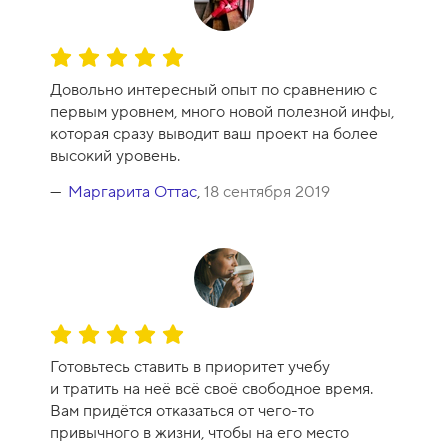
О
ц
Довольно интересный опыт по сравнению с
е
первым уровнем, много новой полезной инфы,
н
которая сразу выводит ваш проект на более
к
высокий уровень.
а
к
Маргарита Оттас
,
18 сентября 2019
у
р
с
а
-
1
О
0
ц
Готовьтесь ставить в приоритет учебу
е
и тратить на неё всё своё свободное время.
н
Вам придётся отказаться от чего-то
к
привычного в жизни, чтобы на его место
а