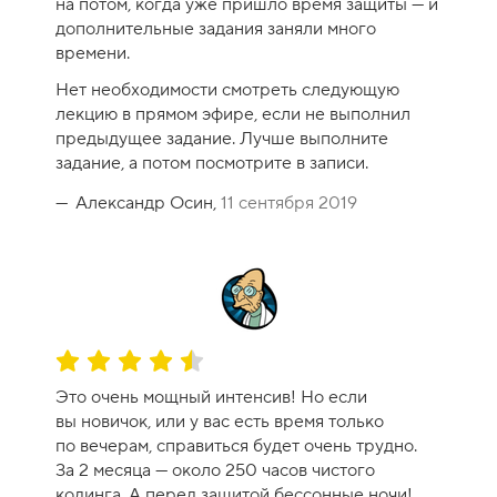
на потом, когда уже пришло время защиты — и
к
дополнительные задания заняли много
у
времени.
р
Нет необходимости смотреть следующую
с
лекцию в прямом эфире, если не выполнил
а
предыдущее задание. Лучше выполните
-
задание, а потом посмотрите в записи.
1
0
Александр Осин,
11 сентября 2019
О
ц
Это очень мощный интенсив! Но если
е
вы новичок, или у вас есть время только
н
по вечерам, справиться будет очень трудно.
к
За 2 месяца — около 250 часов чистого
а
кодинга. А перед защитой бессонные ночи!