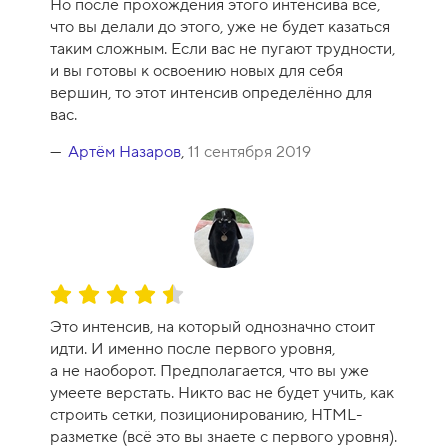
Но после прохождения этого интенсива всё,
0
что вы делали до этого, уже не будет казаться
таким сложным. Если вас не пугают трудности,
и вы готовы к освоению новых для себя
вершин, то этот интенсив определённо для
вас.
Артём Назаров
,
11 сентября 2019
О
ц
Это интенсив, на который однозначно стоит
е
идти. И именно после первого уровня,
н
а не наоборот. Предполагается, что вы уже
к
умеете верстать. Никто вас не будет учить, как
а
строить сетки, позиционированию, HTML-
к
разметке (всё это вы знаете с первого уровня).
у