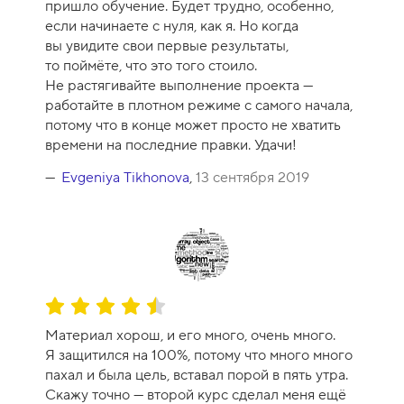
пришло обучение. Будет трудно, особенно,
к
если начинаете с нуля, как я. Но когда
у
вы увидите свои первые результаты,
р
то поймёте, что это того стоило.
с
Не растягивайте выполнение проекта —
а
работайте в плотном режиме с самого начала,
-
потому что в конце может просто не хватить
1
времени на последние правки. Удачи!
0
Evgeniya Tikhonova
,
13 сентября 2019
О
ц
Материал хорош, и его много, очень много.
е
Я защитился на 100%, потому что много много
н
пахал и была цель, вставал порой в пять утра.
к
Скажу точно — второй курс сделал меня ещё