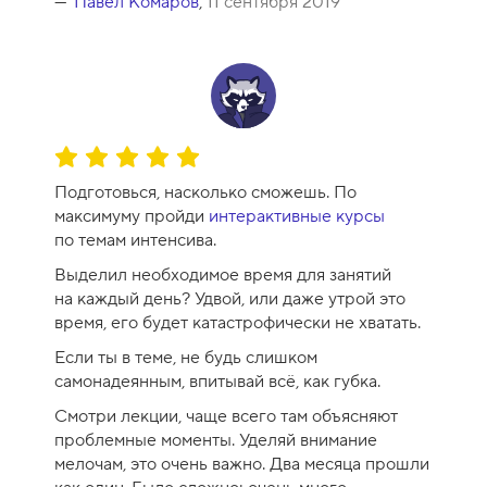
Павел Комаров
,
11 сентября 2019
к
у
р
с
а
-
О
1
ц
0
Подготовься, насколько сможешь. По
е
максимуму пройди
интерактивные курсы
н
по темам интенсива.
к
Выделил необходимое время для занятий
а
на каждый день? Удвой, или даже утрой это
к
время, его будет катастрофически не хватать.
у
р
Если ты в теме, не будь слишком
с
самонадеянным, впитывай всё, как губка.
а
Смотри лекции, чаще всего там объясняют
-
проблемные моменты. Уделяй внимание
1
мелочам, это очень важно. Два месяца прошли
0