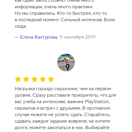
как один. Было сложно: очень много
информации, очень много практики.
Но мы справились. Кто-то быстрее, кто-то
в последний момент. Сильный интенсив. Всем
сюда.
Елена Вахтурова
,
11 сентября 2019
О
ц
Нагрузка гораздо серьезнее, чем на первом
е
уровне. Сразу расставьте приоритеты, что для
н
вас учеба на интенсиве, важнее PlayStation,
к
сериалов и встреч с друзьями. В противном
а
случае можете не успеть сдать. Старайтесь,
к
сдавать каждое задание вовремя, не копите
у
долги, можете закопаться в них. Выбирайте
р