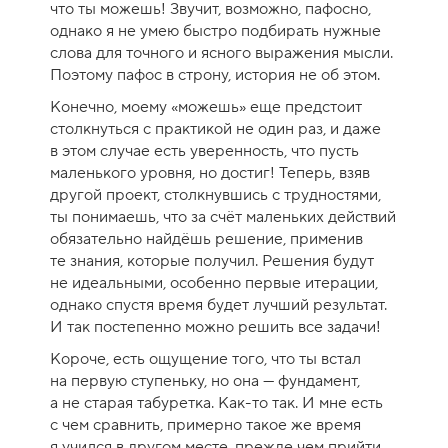
8
что ты можешь! Звучит, возможно, пафосно,
н
однако я не умею быстро подбирать нужные
к
слова для точного и ясного выражения мысли.
а
Поэтому пафос в строну, история не об этом.
к
Конечно, моему «можешь» еще предстоит
у
столкнуться с практикой не один раз, и даже
р
в этом случае есть уверенность, что пусть
с
маленького уровня, но достиг! Теперь, взяв
а
другой проект, столкнувшись с трудностями,
-
ты понимаешь, что за счёт маленьких действий
1
обязательно найдёшь решение, применив
0
те знания, которые получил. Решения будут
не идеальными, особенно первые итерации,
однако спустя время будет лучший результат.
И так постепенно можно решить все задачи!
Короче, есть ощущение того, что ты встал
на первую ступеньку, но она — фундамент,
а не старая табуретка. Как-то так. И мне есть
с чем сравнить, примерно такое же время
я учился в другом месте, прежде чем прийти