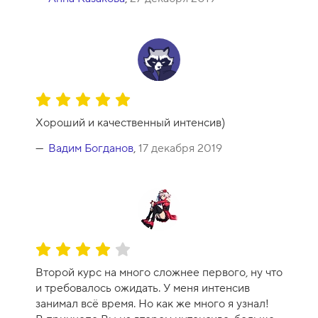
к
у
р
с
а
-
О
1
ц
0
Хороший и качественный интенсив)
е
н
Вадим Богданов
,
17 декабря 2019
к
а
к
у
р
с
О
а
ц
-
Второй курс на много сложнее первого, ну что
е
1
и требовалось ожидать. У меня интенсив
н
0
занимал всё время. Но как же много я узнал!
к