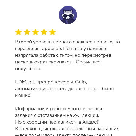
с
а
-
9
О
ц
Второй уровень немного сложнее первого, но
е
гораздо интереснее. По началу немного
н
напрягала работа с гитом, но пересмотрев
к
несколько раз скринкасты Софьи, всё
а
получилось.
к
у
БЭМ, git, препроцессоры, Gulp,
р
автоматизация, производительность — было
с
мощно!
а
-
Информации и работы много, выполнял
1
задания с отставанием на 2-3 лекции.
0
Но с хорошим наставником, а Андрей
Корейкин действительно отличный наставник
— всё получилось. Где-то после 5-6 лекции