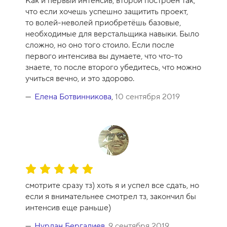
Как и первый интенсив, второй построен так,
что если хочешь успешно защитить проект,
то волей-неволей приобретёшь базовые,
необходимые для верстальщика навыки. Было
сложно, но оно того стоило. Если после
первого интенсива вы думаете, что что-то
знаете, то после второго убедитесь, что можно
учиться вечно, и это здорово.
Елена Ботвинникова
,
10 сентября 2019
О
ц
смотрите сразу тз) хоть я и успел все сдать, но
е
если я внимательнее смотрел тз, закончил бы
н
интенсив еще раньше)
к
а
Нурлан Бергалиев
,
9 сентября 2019