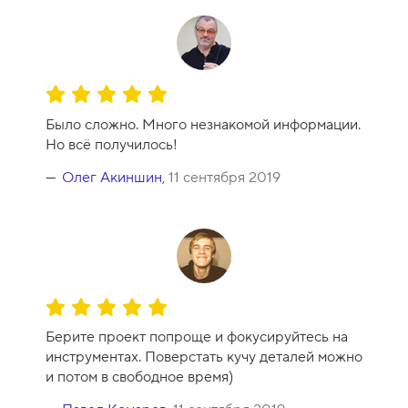
а
-
8
О
ц
Было сложно. Много незнакомой информации.
е
Но всё получилось!
н
к
Олег Акиншин
,
11 сентября 2019
а
к
у
р
с
а
О
-
ц
1
Берите проект попроще и фокусируйтесь на
е
0
инструментах. Поверстать кучу деталей можно
н
и потом в свободное время)
к
а