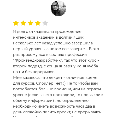
1
0
О
ц
Я долго откладывала прохождение
е
интенсивов академии в долгий ящик:
н
несколько лет назад успешно завершила
к
первый уровень, а потом все заверте... В этот
а
раз прохожу все в составе профессии
к
"Фронтенд-разработчик", так что этот курс -
у
второй подряд, с конца января у меня учёба
р
почти без перерывов.
с
Мне казалось, что декрет - отличное время
а
для курсов. Спойлер: нет :) Не то чтобы вам
-
потребуется больше времени, чем на первом
8
уровне (если вы его проходили, то привыкли к
объёму информации) , но определённо
необходимо иметь возможность часа два в
день спокойно пилить проект, не прерываясь.