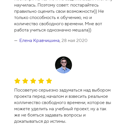
у
научилась. Поэтому совет: постарайтесь
р
правильно оценить свои возможности)) Не
с
только способность к обучению, но и
а
количество свободного времени. Мне вот
-
работа учиться однозначно мешала))
1
0
Елена Кравчишина
,
28 мая 2020
О
ц
Посоветую серьезно задуматься над выбором
е
проекта перед началом и взвесить реальное
н
колличество свободного времени, которое вы
к
можете уделить на учебный проект, ну а так
а
же не бояться задавать вопросы и
к
докапываться до истины.
у