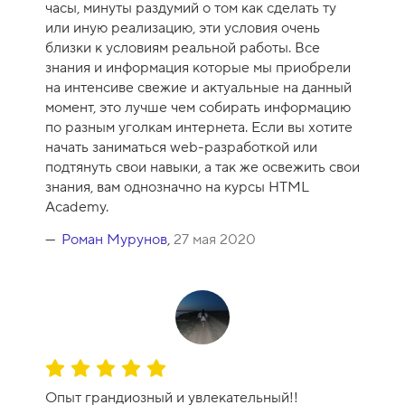
часы, минуты раздумий о том как сделать ту
а
или иную реализацию, эти условия очень
к
близки к условиям реальной работы. Все
у
знания и информация которые мы приобрели
р
на интенсиве свежие и актуальные на данный
с
момент, это лучше чем собирать информацию
а
по разным уголкам интернета. Если вы хотите
-
начать заниматься web-разработкой или
1
подтянуть свои навыки, а так же освежить свои
0
знания, вам однозначно на курсы HTML
Academy.
Роман Мурунов
,
27 мая 2020
О
ц
Опыт грандиозный и увлекательный!!