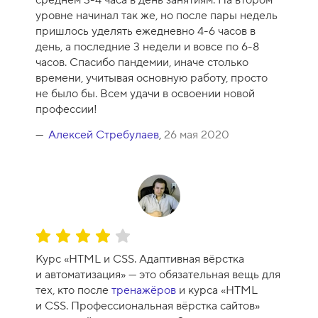
к
уровне начинал так же, но после пары недель
у
пришлось уделять ежедневно 4-6 часов в
р
день, а последние 3 недели и вовсе по 6-8
с
часов. Спасибо пандемии, иначе столько
а
времени, учитывая основную работу, просто
-
не было бы. Всем удачи в освоении новой
8
профессии!
Алексей Стребулаев
,
26 мая 2020
О
ц
Курс «HTML и CSS. Адаптивная вёрстка
е
и автоматизация» — это обязательная вещь для
н
тех, кто после
тренажёров
и курса «HTML
к
и CSS. Профессиональная вёрстка сайтов»
а