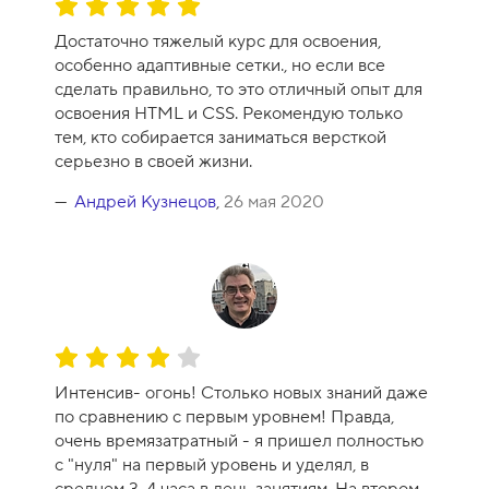
О
-
ц
1
Достаточно тяжелый курс для освоения,
е
0
особенно адаптивные сетки., но если все
н
сделать правильно, то это отличный опыт для
к
освоения HTML и CSS. Рекомендую только
а
тем, кто собирается заниматься версткой
к
серьезно в своей жизни.
у
р
Андрей Кузнецов
,
26 мая 2020
с
а
-
1
0
О
ц
Интенсив- огонь! Столько новых знаний даже
е
по сравнению с первым уровнем! Правда,
н
очень времязатратный - я пришел полностью
к
с "нуля" на первый уровень и уделял, в
а
среднем 3-4 часа в день занятиям. На втором