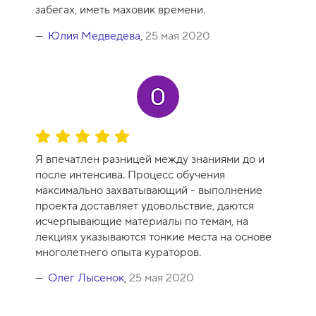
е
забегах, иметь маховик времени.
н
к
Юлия Медведева
,
25 мая 2020
а
к
у
р
с
а
О
-
ц
1
Я впечатлен разницей между знаниями до и
е
0
после интенсива. Процесс обучения
н
максимально захватывающий - выполнение
к
проекта доставляет удовольствие, даются
а
исчерпывающие материалы по темам, на
к
лекциях указываются тонкие места на основе
у
многолетнего опыта кураторов.
р
с
Олег Лысенок
,
25 мая 2020
а
-