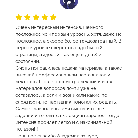
О
ц
Очень интересный интенсив. Немного
е
посложнее чем первый уровень, хотя, даже не
н
посложнее, а скорее более трудозатратный. В
к
первом уровне сверстать надо было 2
а
страницы, а здесь 3, так еще и для 3-х
к
состояний.
у
Очень понравилась подача материала, а также
р
высокий профессионализм наставников и
с
лекторов. После просмотра лекций и всех
а
материалов вопросов почти уже не
-
оставалось, а если и возникали какие-то
1
сложности, то наставник помогал их решать.
0
Самое главное вовремя выполнять все
заданий и готовится к лекциям заранее, тогда
интенсив пройдет легко и с максимальной
пользой!!!
Большое спасибо Академии за курс,