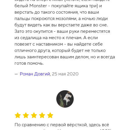
к
белый Monster - покупайте ящика три) и
а
верстать до такого состояния, что ваши
к
пальцы покроются мозолями, а ночью люди
у
будут видеть как вы верстаете даже во сне.
р
Зато это окупится - ваши руки переместятся
с
из седалища на место к плечам. А если
а
повезет с наставником - вы найдете себе
-
отличного друга, который будет не только
1
лишь заинтересован вашим делом, но и всегда
0
готов помочь.
Роман Довгий
,
25 мая 2020
О
ц
По сравнению с первой вёрсткой, здесь всё
е