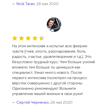
р
Nick Taran
,
28 мая 2020
с
а
-
1
0
О
ц
На этом интенсиве я испытал всю феерию
е
чувств (гнев, злость, разочарование, боль,
н
радость, счастье, удовлетворение и т.д.). Это
к
безусловно трудный курс. Чем больше усилий
а
вложено тем больше ты ценишься как
к
специалист. Узнал много нового. После
у
первого интенсива посмотрел на процесс
р
вёрстки совершенно с другой стороны.
с
Однозначно рекомендую! Возьмите
а
управление вашей жизнью в свои руки!
-
9
Сергей Черненко
,
28 мая 2020