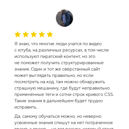
О
ц
Я знаю, что многие люди учатся по видео
е
с ютуба, на различных ресурсах, в том числе
н
используют пиратский контент, но это
к
не поможет получить структурированные
а
знания. Один и тот же свёрстанный сайт
к
может выглядеть правильно, но если
у
посмотреть на код, там можно обнаружить
р
страшную мешанину, где будут неправильно
с
применённые теги и сотни строк кривого CSS.
а
Такие знания в дальнейшем будет трудно
-
исправить.
1
Да, самому обучаться можно, но неверно
0
усвоенные знания спишут на нет потраченное