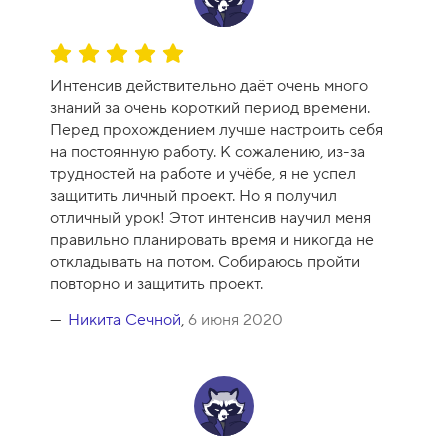
О
ц
Интенсив действительно даёт очень много
е
знаний за очень короткий период времени.
н
Перед прохождением лучше настроить себя
к
на постоянную работу. К сожалению, из-за
а
трудностей на работе и учёбе, я не успел
к
защитить личный проект. Но я получил
у
отличный урок! Этот интенсив научил меня
р
правильно планировать время и никогда не
с
откладывать на потом. Собираюсь пройти
а
повторно и защитить проект.
-
1
Никита Сечной
,
6 июня 2020
0