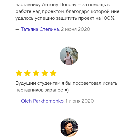
наставнику Антону Попову — за помощь в
работе над проектом, благодаря которой мне
удалось успешно защитить проект на 100%.
Татьяна Степина
,
2 июня 2020
О
ц
Будущим студентам я бы посоветовал искать
е
наставников заранее =)
н
к
Oleh Parkhomenko
,
1 июня 2020
а
к
у
р
с