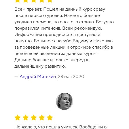
ц
Всем привет. Пошел на данный курс сразу
е
после первого уровня. Намного больше
н
уходило времени, но оно того стоило. Безумно
к
понравился интенсив. Всем рекомендую.
а
Информация преподносится доступно и
к
понятно. Большое спасибо Вадиму и Николаю
у
за проведенные лекции и огромное спасибо в
р
целом всей академии за данные курсы.
с
Дальше больше и только вперед к
а
дальнейшему развитию.
-
1
Андрей Митькин
,
28 мая 2020
0
О
ц
Не жалею, что пошла учиться. Вообще ни о