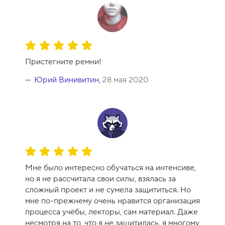
у
р
с
а
О
-
ц
1
Пристегните ремни!
е
0
н
Юрий Винивитин
,
28 мая 2020
к
а
к
у
р
с
О
а
ц
-
Мне было интересно обучаться на интенсиве,
е
1
но я не рассчитала свои силы, взялась за
н
0
сложный проект и не сумела защититься. Но
к
мне по-прежнему очень нравится организация
а
процесса учёбы, лекторы, сам материал. Даже
к
несмотря на то, что я не защитилась, я многому