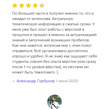
а
О
-
ц
1
По большей части я получил именно то, что и
е
0
ожидал от интенсива. Актуальную
н
тематическую информацию в сжатые сроки. У
к
меня уже был опыт работы с вёрсткой в
а
прошлом и пришёл я именно за актуализацией
к
знаний и заполнений возникших пробелов.
у
Как мне кажется, интенсив мне с этим помог
р
справиться. Всё организовано достаточно
с
хорошо и удобно. Я не знаю как ощущают себя
а
студенты совсем без опыта вёрстки (или сразу
-
после 1-го уровня вёрстки), но местами им
9
может быть тяжеловато :)
Александр Горбунов
,
1 июня 2020