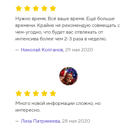
О
ц
Нужно время. Всё ваше время. Ещё больше
е
времени. Крайне не рекомендую совмещать с
н
чем-угодно, что будет вас отвлекать от
к
интенсива более чем 2-3 раза в неделю.
а
к
Николай Колганов
,
29 мая 2020
у
р
с
а
-
1
О
0
ц
Много новой информации сложно, но
е
интересно.
н
к
Лиза Патрикеева
,
28 мая 2020
а
к