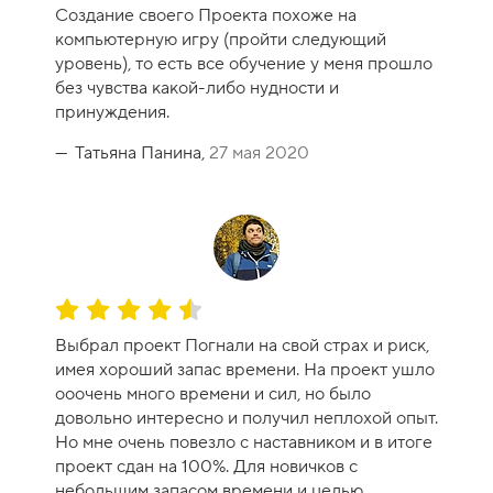
е
Создание своего Проекта похоже на
н
компьютерную игру (пройти следующий
к
уровень), то есть все обучение у меня прошло
а
без чувства какой-либо нудности и
к
принуждения.
у
р
Татьяна Панина,
27 мая 2020
с
а
-
1
0
О
ц
Выбрал проект Погнали на свой страх и риск,
е
имея хороший запас времени. На проект ушло
н
ооочень много времени и сил, но было
к
довольно интересно и получил неплохой опыт.
а
Но мне очень повезло с наставником и в итоге
к
проект сдан на 100%. Для новичков с
у
небольшим запасом времени и целью