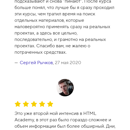
подсказывают и снова "пинают". После курса
р
больше понял, что лучше бы я сразу проходил
с
эти курсы, чем тратил время на поиск
а
отдельных материалов, которые
-
маловероятно применять сразу на реальных
1
проектах, а здесь все цельно,
0
последовательно, и грамотно на реальных
проектах. Спасибо вам, не жалею о
потраченных средствах.
Сергей Рычков
,
27 мая 2020
О
ц
Это уже второй мой интенсив в HTML
е
Academy, в этот раз было гораздо сложнее и
н
объем информации был более обширный. Дни,
к