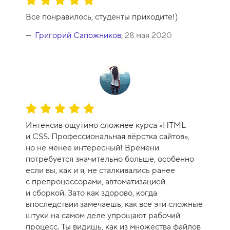
О
ц
Все понравилось, студенты приходите!)
е
н
Григорий Сапожников
,
28 мая 2020
к
а
к
у
р
с
О
а
ц
-
Интенсив ощутимо сложнее курса «HTML
е
1
и CSS. Профессиональная вёрстка сайтов»,
н
0
но не менее интересный! Времени
к
потребуется значительно больше, особенно
а
если вы, как и я, не сталкивались ранее
к
с препроцессорами, автоматизацией
у
и сборкой. Зато как здорово, когда
р
впоследствии замечаешь, как все эти сложные
с
штуки на самом деле упрощают рабочий
а
процесс. Ты видишь, как из множества файлов