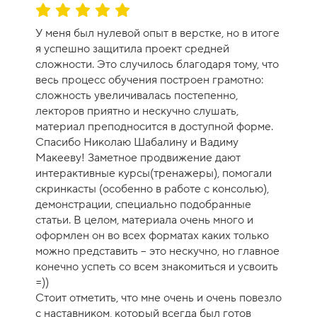
О
ц
У меня был нулевой опыт в верстке, но в итоге
е
я успешно защитила проект средней
н
сложности. Это случилось благодаря тому, что
к
весь процесс обучения построен грамотно:
а
сложность увеличивалась постепенно,
к
лекторов приятно и нескучно слушать,
у
материал преподносится в доступной форме.
р
Спасибо Николаю Шабалину и Вадиму
с
Макееву! Заметное продвижение дают
а
интерактивные курсы(тренажеры), помогали
-
скринкасты (особенно в работе с консолью),
1
демонстрации, специально подобранные
0
статьи. В целом, материала очень много и
оформлен он во всех форматах каких только
можно представить – это нескучно, но главное
конечно успеть со всем знакомиться и усвоить
=))
Стоит отметить, что мне очень и очень повезло
с наставником, который всегда был готов