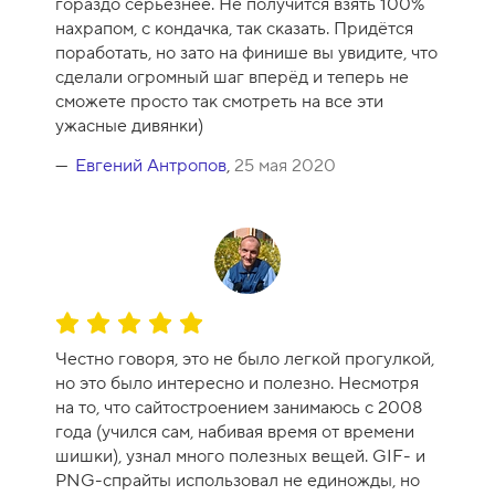
гораздо серьёзнее. Не получится взять 100%
н
нахрапом, с кондачка, так сказать. Придётся
к
поработать, но зато на финише вы увидите, что
а
сделали огромный шаг вперёд и теперь не
к
сможете просто так смотреть на все эти
у
ужасные дивянки)
р
с
Евгений Антропов
,
25 мая 2020
а
-
1
0
О
ц
Честно говоря, это не было легкой прогулкой,
е
но это было интересно и полезно. Несмотря
н
на то, что сайтостроением занимаюсь с 2008
к
года (учился сам, набивая время от времени
а
шишки), узнал много полезных вещей. GIF- и
к
PNG-спрайты использовал не единожды, но
у