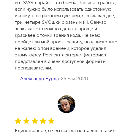
вот SVG-спрайт - это бомба. Раньше в работе,
р
если нужно было использовать однотонную
с
иконку, но с разными цветами, я создавал две,
а
три, четыре SVGшки с разным fill. Сейчас
-
знаю, как это можно сделать проще и
1
красивее с точки зрения кода. Не знаю,
0
пройдет ли мой проект защиту, но я нисколько
не жалею о том времени, которое уделил
этому курсу. Респект лекторам (материал
представлен в очень доступной форме) и
преподавателям.
Александр Бурда
,
25 мая 2020
О
ц
Единственное, о чем всегда мечтаешь в таких