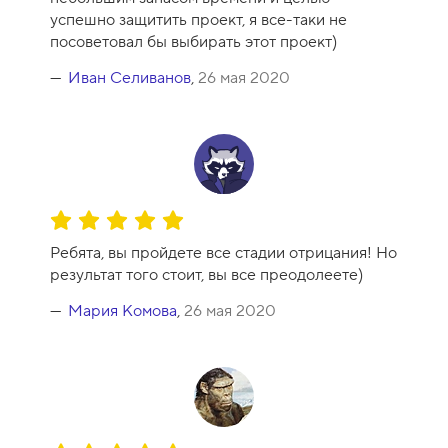
р
успешно защитить проект, я все-таки не
с
посоветовал бы выбирать этот проект)
а
-
Иван Селиванов
,
26 мая 2020
9
О
ц
Ребята, вы пройдете все стадии отрицания! Но
е
результат того стоит, вы все преодолеете)
н
к
Мария Комова
,
26 мая 2020
а
к
у
р
с
а