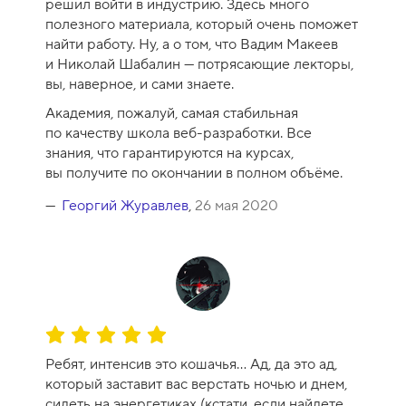
решил войти в индустрию. Здесь много
к
полезного материала, который очень поможет
у
найти работу. Ну, а о том, что Вадим Макеев
р
и Николай Шабалин — потрясающие лекторы,
с
вы, наверное, и сами знаете.
а
Академия, пожалуй, самая стабильная
-
по качеству школа веб-разработки. Все
8
знания, что гарантируются на курсах,
вы получите по окончании в полном объёме.
Георгий Журавлев
,
26 мая 2020
О
ц
Ребят, интенсив это кошачья... Ад, да это ад,
е
который заставит вас верстать ночью и днем,
н
сидеть на энергетиках (кстати, если найдете