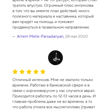
время, а время — не тот ресурс, который стоит
тратить впустую. Огромный плюс интенсива
в том, что вы имеете план действий, много
полезного материала и наставника, который
вам придёт на помощь и поможет
продвинуться в правильном направлении.
Artem Melik-Parsadanyan
,
28 мая 2020
О
ц
Отличный интенсив. Мне не хватило только
е
времени. Работаю в банковской сфере и в
н
связи с короновирусом у нас случился аврал.
к
Приходится работать по 12-13 часов в день. И
а
главная проблема даже не во времени, а то
к
что работа отняла все мыслетопливо (привет
у