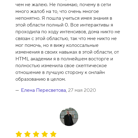
е
чем не жалею. Не понимаю, почему в сети
н
много жалоб на то, что очень многое
к
непонятно. Я пошла учиться имея знания в
а
этой области полный 0. Все интерактивы я
к
проходила по ходу интенсивов, дома никто не
у
связан с этой областью, так что мне никто не
р
мог помочь, но я вижу колоссальные
с
изменения в своих навыках в этой области, от
а
HTML академии я в полнейшем восторге и
-
полностью изменила свое скептическое
1
отношение в лучшую сторону к онлайн
0
образованию в целом.
Елена Пересветова
,
27 мая 2020
О