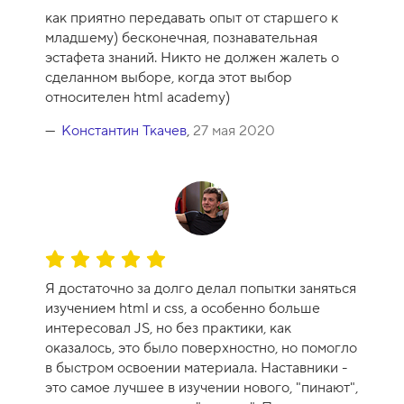
ц
как приятно передавать опыт от старшего к
е
младшему) бесконечная, познавательная
н
эстафета знаний. Никто не должен жалеть о
к
сделанном выборе, когда этот выбор
а
относителен html academy)
к
у
Константин Ткачев
,
27 мая 2020
р
с
а
-
1
0
О
ц
Я достаточно за долго делал попытки заняться
е
изучением html и css, а особенно больше
н
интересовал JS, но без практики, как
к
оказалось, это было поверхностно, но помогло
а
в быстром освоении материала. Наставники -
к
это самое лучшее в изучении нового, "пинают",
у