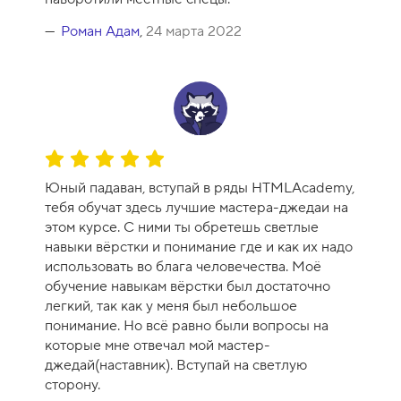
Роман Адам
,
24 марта 2022
О
ц
Юный падаван, вступай в ряды HTMLAcademy,
е
тебя обучат здесь лучшие мастера-джедаи на
н
этом курсе. С ними ты обретешь светлые
к
навыки вёрстки и понимание где и как их надо
а
использовать во блага человечества. Моё
к
обучение навыкам вёрстки был достаточно
у
легкий, так как у меня был небольшое
р
понимание. Но всё равно были вопросы на
с
которые мне отвечал мой мастер-
а
джедай(наставник). Вступай на светлую
-
сторону.
1