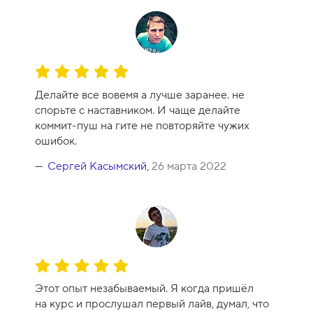
у
р
с
а
-
О
1
ц
0
Делайте все вовемя а лучше заранее. не
е
спорьте с наставником. И чаще делайте
н
коммит-пуш на гите не повторяйте чужих
к
ошибок.
а
к
Сергей Касымский
,
26 марта 2022
у
р
с
а
-
1
О
0
ц
Этот опыт незабываемый. Я когда пришёл
е
на курс и прослушал первый лайв, думал, что
н