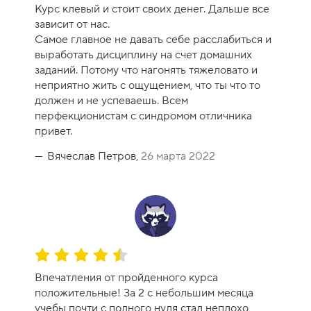
ц
Курс клевый и стоит своих денег. Дальше все
е
зависит от нас.
н
Самое главное не давать себе расслабиться и
к
выработать дисциплину на счет домашних
а
заданий. Потому что нагонять тяжеловато и
к
неприятно жить с ощущением, что ты что то
у
должен и не успеваешь. Всем
р
перфекционистам с синдромом отличника
с
привет.
а
-
Вячеслав Петров,
26 марта 2022
1
0
О
ц
Впечатления от пройденного курса
е
положительные! За 2 с небольшим месяца
н
учебы почти с полного нуля стал неплохо