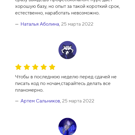
а
хорошую базу, но опыт за такой короткий срок,
к
естественно, наработать невозможно.
у
р
Наталья Аболина
,
25 марта 2022
с
а
-
9
О
ц
Чтобы в последнюю неделю перед сдачей не
е
писать код по ночам,старайтесь делать все
н
планомерно.
к
а
Артем Сальников
,
25 марта 2022
к
у
р
с
а