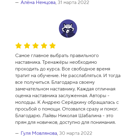
Алёна Немцова
,
31 марта 2022
О
ц
Самое главное выбрать правильного
е
наставника. Тренажёры необходимо
н
проходить до курса. Все свободное время
к
тратит на обучение. Не расслабляться. И тогда
а
все получиться. Благодарна своему
к
замечательном наставнику. Каждая отличная
у
оценка наставника заслуженная. Авторы -
р
молодцы. К Андрею Серёдкину обращалась с
с
просьбой о помощи. Отозвался сразу и помог.
а
Благодарю. Лайвы Николая Шабалина - это
-
прям для новичков, доступно для понимания.
1
0
Гуля Мовлянова
,
30 марта 2022