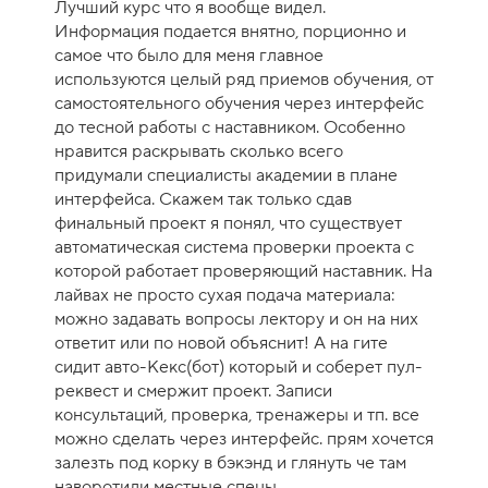
Лучший курс что я вообще видел.
е
Информация подается внятно, порционно и
н
самое что было для меня главное
к
используются целый ряд приемов обучения, от
а
самостоятельного обучения через интерфейс
к
до тесной работы с наставником. Особенно
у
нравится раскрывать сколько всего
р
придумали специалисты академии в плане
с
интерфейса. Скажем так только сдав
а
финальный проект я понял, что существует
-
автоматическая система проверки проекта с
1
которой работает проверяющий наставник. На
0
лайвах не просто сухая подача материала:
можно задавать вопросы лектору и он на них
ответит или по новой объяснит! А на гите
сидит авто-Кекс(бот) который и соберет пул-
реквест и смержит проект. Записи
консультаций, проверка, тренажеры и тп. все
можно сделать через интерфейс. прям хочется
залезть под корку в бэкэнд и глянуть че там
наворотили местные спецы.