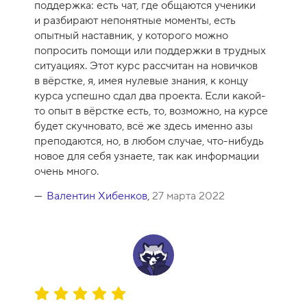
поддержка: есть чат, где общаются ученики
к
и разбирают непонятные моменты, есть
у
опытный наставник, у которого можно
р
попросить помощи или поддержки в трудных
с
ситуациях. Этот курс рассчитан на новичков
а
в вёрстке, я, имея нулевые знания, к концу
-
курса успешно сдал два проекта. Если какой-
1
то опыт в вёрстке есть, то, возможно, на курсе
0
будет скучновато, всё же здесь именно азы
преподаются, но, в любом случае, что-нибудь
новое для себя узнаете, так как информации
очень много.
Валентин Хибенков
,
27 марта 2022
О