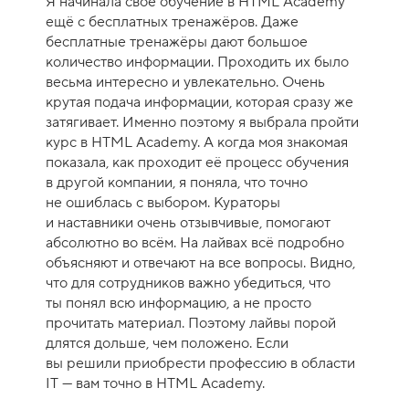
Я начинала своё обучение в HTML Academy
е
ещё с бесплатных тренажёров. Даже
н
бесплатные тренажёры дают большое
к
количество информации. Проходить их было
а
весьма интересно и увлекательно. Очень
к
крутая подача информации, которая сразу же
у
затягивает. Именно поэтому я выбрала пройти
р
курс в HTML Academy. А когда моя знакомая
с
показала, как проходит её процесс обучения
а
в другой компании, я поняла, что точно
-
не ошиблась с выбором. Кураторы
1
и наставники очень отзывчивые, помогают
0
абсолютно во всём. На лайвах всё подробно
объясняют и отвечают на все вопросы. Видно,
что для сотрудников важно убедиться, что
ты понял всю информацию, а не просто
прочитать материал. Поэтому лайвы порой
длятся дольше, чем положено. Если
вы решили приобрести профессию в области
IT — вам точно в HTML Academy.