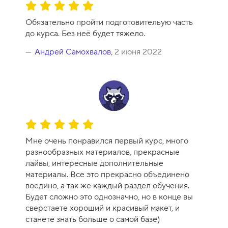
О
ц
Обязательно пройти подготовительую часть
е
до курса. Без неё будет тяжело.
н
к
Андрей Самохвалов
,
2 июня 2022
а
к
у
р
с
а
О
-
ц
1
Мне очень понравился первый курс, много
е
0
разнообразных материалов, прекрасные
н
лайвы, интересные дополнительные
к
материалы. Все это прекрасно объединено
а
воедино, а так же каждый раздел обучения.
к
Будет сложно это однозначно, но в конце вы
у
сверстаете хороший и красивый макет, и
р
станете знать больше о самой базе)
с