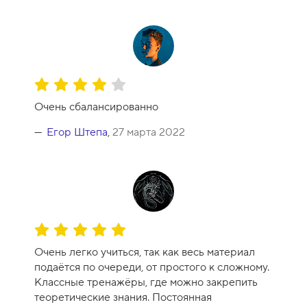
-
9
О
ц
Очень сбалансированно
е
н
Егор Штепа
,
27 марта 2022
к
а
к
у
р
с
О
а
ц
-
Очень легко учиться, так как весь материал
е
8
подаётся по очереди, от простого к сложному.
н
Классные тренажёры, где можно закрепить
к
теоретические знания. Постоянная
а