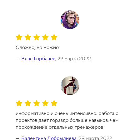
0
О
ц
Сложно, но можно
е
н
Влас Горбачёв
,
29 марта 2022
к
а
к
у
р
с
О
а
ц
-
информативно и очень интенсивно. работа с
е
1
проектов дает гораздо больше навыков, чем
н
0
прохождение отдельных тренажеров
к
а
Валентина Добрыднева
,
29 марта 2022