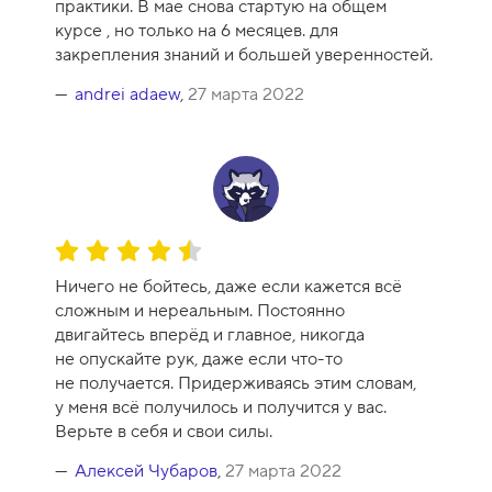
практики. В мае снова стартую на общем
к
курсе , но только на 6 месяцев. для
а
закрепления знаний и большей уверенностей.
к
у
andrei adaew
,
27 марта 2022
р
с
а
-
1
0
О
ц
Ничего не бойтесь, даже если кажется всё
е
сложным и нереальным. Постоянно
н
двигайтесь вперёд и главное, никогда
к
не опускайте рук, даже если что-то
а
не получается. Придерживаясь этим словам,
к
у меня всё получилось и получится у вас.
у
Верьте в себя и свои силы.
р
с
Алексей Чубаров
,
27 марта 2022
а