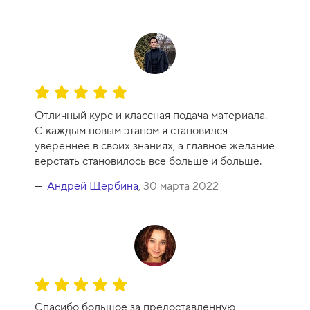
О
ц
Отличный курс и классная подача материала.
е
С каждым новым этапом я становился
н
увереннее в своих знаниях, а главное желание
к
верстать становилось все больше и больше.
а
к
Андрей Щербина
,
30 марта 2022
у
р
с
а
-
1
О
0
ц
Спасибо большое за предоставленную