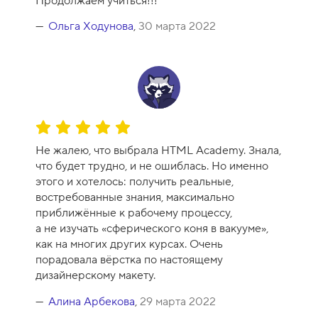
Продолжаем учиться!!!
с
а
Ольга Ходунова
,
30 марта 2022
-
1
0
О
ц
Не жалею, что выбрала HTML Academy. Знала,
е
что будет трудно, и не ошиблась. Но именно
н
этого и хотелось: получить реальные,
к
востребованные знания, максимально
а
приближённые к рабочему процессу,
к
а не изучать «сферического коня в вакууме»,
у
как на многих других курсах. Очень
р
порадовала вёрстка по настоящему
с
дизайнерскому макету.
а
-
Алина Арбекова
,
29 марта 2022
1