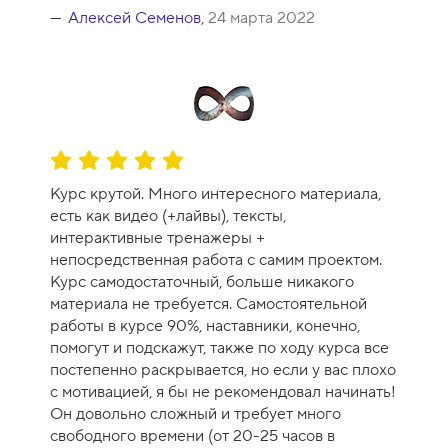
0
Алексей Семенов
,
24 марта 2022
О
ц
Курс крутой. Много интересного материала,
е
есть как видео (+лайвы), тексты,
н
интерактивные тренажеры +
к
непосредственная работа с самим проектом.
а
Курс самодостаточный, больше никакого
к
материала не требуется. Самостоятельной
у
работы в курсе 90%, наставники, конечно,
р
помогут и подскажут, также по ходу курса все
с
постепенно раскрывается, но если у вас плохо
а
с мотивацией, я бы не рекомендовал начинать!
-
Он довольно сложный и требует много
1
свободного времени (от 20-25 часов в
0