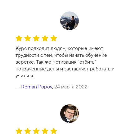
О
ц
Курс подходит людям, которые имеют
е
трудности с тем, чтобы начать обучение
н
верстке. Так же мотивация "отбить"
к
потраченные деньги заставляет работать и
а
учиться.
к
у
Roman Popov
,
24 марта 2022
р
с
а
-
1
0
О
ц