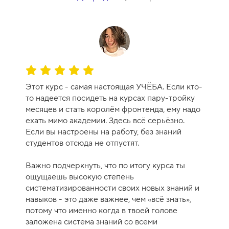
к
у
р
с
а
-
О
1
ц
0
Этот курс - самая настоящая УЧЁБА. Если кто-
е
то надеется посидеть на курсах пару-тройку
н
месяцев и стать королём фронтенда, ему надо
к
ехать мимо академии. Здесь всё серьёзно.
а
Если вы настроены на работу, без знаний
к
студентов отсюда не отпустят.
у
р
Важно подчеркнуть, что по итогу курса ты
с
ощущаешь высокую степень
а
систематизированности своих новых знаний и
-
навыков - это даже важнее, чем «всё знать»,
1
потому что именно когда в твоей голове
0
заложена система знаний со всеми