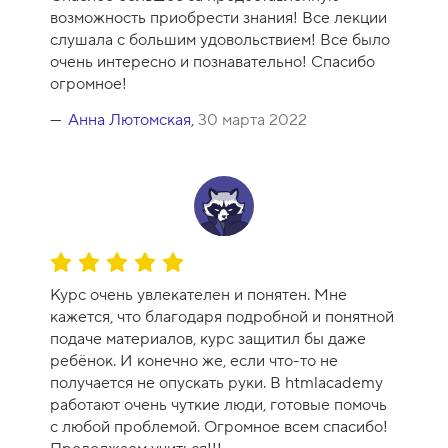
е
возможность приобрести знания! Все лекции
н
слушала с большим удовольствием! Все было
к
очень интересно и познавательно! Спасибо
а
огромное!
к
у
Анна Лютомская
,
30 марта 2022
р
с
а
-
1
0
О
ц
Курс очень увлекателен и понятен. Мне
е
кажется, что благодаря подробной и понятной
н
подаче материалов, курс защитил бы даже
к
ребёнок. И конечно же, если что-то не
а
получается не опускать руки. В htmlacademy
к
работают очень чуткие люди, готовые помочь
у
с любой проблемой. Огромное всем спасибо!
р