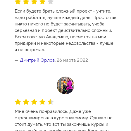
О
ц
Если будете брать сложный проект - учтите,
е
надо работать, лучше каждый день. Просто так
н
никто ничего не будет засчитывать, учеба
к
серьезная и проект действительно сложный.
а
Всем советую Академию, несмотря на мои
к
придирки и некоторые недовольства - лучше
у
я не встречал.
р
с
Дмитрий Орлов
,
26 марта 2022
а
-
8
О
ц
Мне очень понравилось. Даже уже
е
отрекламировала курс знакомому. Однако не
н
стоит думать, что вот ты закончишь курсы и
к
сразу выйдешь профессионалом. Курс дает