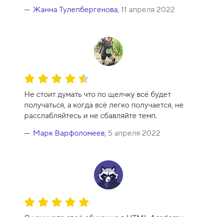
а
Жанна Тулепбергенова
,
11 апреля 2022
-
1
0
О
ц
Не стоит думать что по щелчку всё будет
е
получаться, а когда всё легко получается, не
н
расслабляйтесь и не сбавляйте темп.
к
а
Марк Варфоломеев
,
5 апреля 2022
к
у
р
с
а
-
О
9
ц