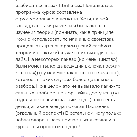
к
разбираться в азах html и css. Понравилась
а
программа курса: составлена
к
структурировано и понятно. Хотя, на мой
у
взгляд, все-таки разделы я бы начинал с
р
изучения теории (понимать, как в принципе
с
можно использовать те или иные свойства),
а
продолжать тренажерами (некий симбиоз
-
теории и практики) и уже с них выходить на
9
лайв. На некоторых лайвах (их меньшинство)
были моменты, когда ведущий включал режим
«галопа»)) (ну или мне так просто показалось),
хотелось в таких случаях более детального
разбора. Но в целом это не вызывало каких-то
сильных проблем: повтор лайва доступен (тут
отдельное спасибо за тайм-коды) плюс есть
демки, а также всегда помогал Наставник
(отдельный респект!) В остальном могу только
поблагодарить всех причастных к созданию
курса – вы просто молодцы!!!