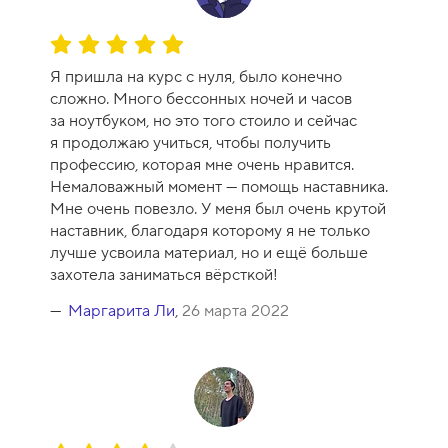
а
-
О
1
ц
0
Я пришла на курс с нуля, было конечно
е
сложно. Много бессонных ночей и часов
н
за ноутбуком, но это того стоило и сейчас
к
я продолжаю учиться, чтобы получить
а
профессию, которая мне очень нравится.
к
Немаловажный момент — помощь наставника.
у
Мне очень повезло. У меня был очень крутой
р
наставник, благодаря которому я не только
с
лучше усвоила материал, но и ещё больше
а
захотела заниматься вёрсткой!
-
1
Маргарита Ли
,
26 марта 2022
0