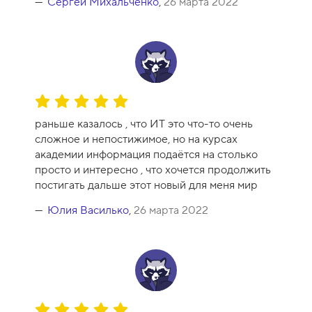
Сергей Михальченко
,
26 марта 2022
О
ц
раньше казалось , что ИТ это что-то очень
е
сложное и непостижимое, но на курсах
н
академии информация подаётся на столько
к
просто и интересно , что хочется продолжить
а
постигать дальше этот новый для меня мир
к
у
Юлия Василько
,
26 марта 2022
р
с
а
-
1
0
О