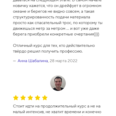
даваться на следующем этапе. В самом начале
новичку кажется, что он дрейфует в огромном
океане и берегов не видно совсем, а такая
структурированность подачи материала
просто как спасательный трос, по которому ты
движешься метр за метром … и вот уже даже
берега приобрели конкретные очертания))))
Отличный курс для тех, кто действительно
твёрдо решил получить профессию.
Анна Шабалина
,
28 марта 2022
О
ц
Стоит идти на продолжительный курс а не на
е
малый интенсив, не хватит времени и конечно
н