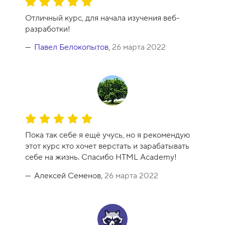
О
ц
Отличный курс, для начала изучения веб-
е
разработки!
н
к
Павел Белокопытов
,
26 марта 2022
а
к
у
р
с
а
О
-
ц
1
Пока так себе я ещё учусь, но я рекомендую
е
0
этот курс кто хочет верстать и зарабатывать
н
себе на жизнь. Спасибо HTML Academy!
к
а
Алексей Семенов,
26 марта 2022
к
у
р
с