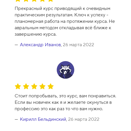
ц
Прекрасный курс приводящий к очевидным
е
практическим результатам. Ключ к успеху -
н
планомерная работа на протяжении курса. Не
к
авральным методом откладывая всё ближе к
а
завершению курса.
к
у
Александр Иванов
,
26 марта 2022
р
с
а
-
1
0
О
ц
Стоит попробывать, это курс, вам понравиться.
е
Если вы новичек как я и желаете окунуться в
н
профессию это как раз то что вам нужно.
к
а
Кирилл Бельдинский
,
26 марта 2022
к