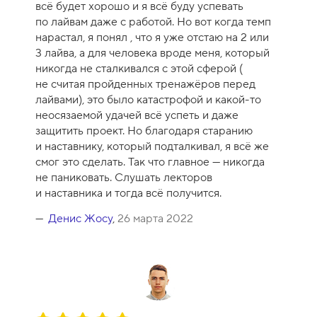
всё будет хорошо и я всё буду успевать
к
по лайвам даже с работой. Но вот когда темп
а
нарастал, я понял , что я уже отстаю на 2 или
к
3 лайва, а для человека вроде меня, который
у
никогда не сталкивался с этой сферой (
р
не считая пройденных тренажёров перед
с
лайвами), это было катастрофой и какой-то
а
неосязаемой удачей всё успеть и даже
-
защитить проект. Но благодаря старанию
1
и наставнику, который подталкивал, я всё же
0
смог это сделать. Так что главное — никогда
не паниковать. Слушать лекторов
и наставника и тогда всё получится.
Денис Жосу
,
26 марта 2022