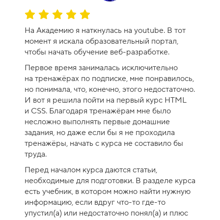
-
О
1
ц
0
На Академию я наткнулась на youtube. В тот
е
момент я искала образовательный портал,
н
чтобы начать обучение веб-разработке.
к
Первое время занималась исключительно
а
на тренажёрах по подписке, мне понравилось,
к
но понимала, что, конечно, этого недостаточно.
у
И вот я решила пойти на первый курс HTML
р
и CSS. Благодаря тренажёрам мне было
с
несложно выполнять первые домашние
а
задания, но даже если бы я не проходила
-
тренажёры, начать с курса не составило бы
1
труда.
0
Перед началом курса даются статьи,
необходимые для подготовки. В разделе курса
есть учебник, в котором можно найти нужную
информацию, если вдруг что-то где-то
упустил(а) или недостаточно понял(а) и плюс