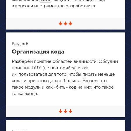
з
в консоли инструментов разработчика.
в
е
р
н
у
С
т
в
ь
е
р
Раздел 5
н
у
Организация кода
т
ь
Разберём понятие областей видимости. Обсудим
/
принцип DRY (не повторяйся) и как
Р
а
им пользоваться для того, чтобы писать меньше
з
кода, и при этом делать больше. Узнаем, что
в
е
такое модули и как «бить» код на них; что такое
р
точка входа.
н
у
т
ь
С
в
е
р