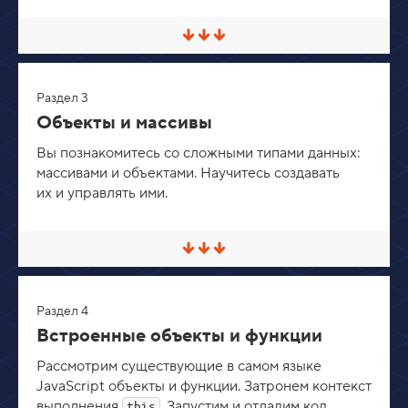
р
н
у
С
т
в
ь
е
р
Раздел 3
н
у
Объекты и массивы
т
ь
Вы познакомитесь со сложными типами данных:
/
массивами и объектами. Научитесь создавать
Р
а
их и управлять ими.
з
в
е
р
С
н
в
у
е
т
р
ь
Раздел 4
н
у
Встроенные объекты и функции
т
ь
Рассмотрим существующие в самом языке
/
JavaScript объекты и функции. Затронем контекст
Р
а
выполнения
. Запустим и отладим код
this