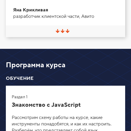
Яна Крикливая
разработчик клиентской части, Авито
С
в
е
р
н
у
т
Программа курса
ь
/
Р
ОБУЧЕНИЕ
а
з
в
е
Раздел 1
р
н
Знакомство c JavaScript
у
т
Рассмотрим схему работы на курсе, какие
ь
инструменты понадобятся, и как их настроить.
Разберём, что представляет собой язык