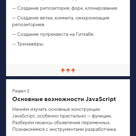
Создание репозитория, форк, клонирование.
Создание ветки, коммита, синхронизация
репозиториев.
Создание пулреквеста на Гитхабе.
Тренажёры.
С
в
е
р
Раздел 2
н
у
Основные возможности JavaScript
т
ь
Начнём изучать основные конструкции
/
JavaScript, особенно пристально — функции.
Р
а
Разберём нюансы объявления переменных.
з
Познакомимся с инструментами разработчика.
в
е