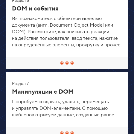
Раздел 6
н
у
DOM и события
т
ь
Вы познакомитесь с объектной моделью
/
документа (англ. Document Object Model или
Р
а
DOM). Рассмотрите, как описывать реакции
з
на действия пользователя: ввод текста, нажатие
в
е
на определённые элементы, прокрутку и прочее.
р
н
у
т
С
ь
в
е
р
Раздел 7
н
у
Манипуляции с DOM
т
ь
Попробуем создавать, удалять, перемещать
/
и управлять DOM-элементами. С помощью
Р
а
шаблонов отрисуем данные, созданные ранее.
з
в
е
р