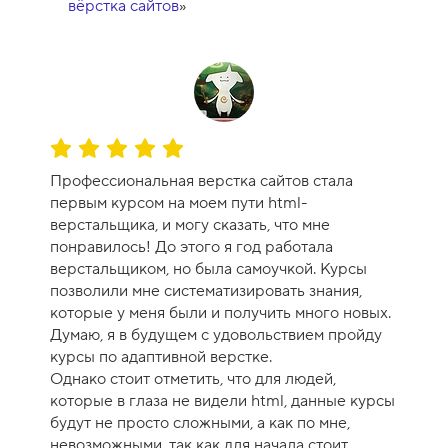
вёрстка сайтов
»
О
ц
Профессиональная верстка сайтов стала
е
первым курсом на моем пути html-
н
верстальщика, и могу сказать, что мне
к
понравилось! До этого я год работала
а
верстальщиком, но была самоучкой. Курсы
к
позволили мне систематизировать знания,
у
которые у меня были и получить много новых.
р
Думаю, я в будущем с удовольствием пройду
с
курсы по адаптивной верстке.
а
Однако стоит отметить, что для людей,
-
которые в глаза не видели html, данные курсы
1
будут не просто сложными, а как по мне,
0
невозможными, так как для начала стоит