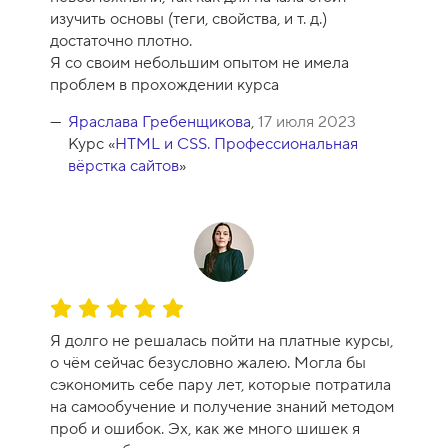
изучить основы (теги, свойства, и т. д.)
достаточно плотно.
Я со своим небольшим опытом не имела
проблем в прохождении курса
Яраслава Гребенщикова
,
17 июля 2023
Курс «
HTML и CSS. Профессиональная
вёрстка сайтов
»
О
ц
Я долго не решалась пойти на платные курсы,
е
о чём сейчас безусловно жалею. Могла бы
н
сэкономить себе пару лет, которые потратила
к
на самообучение и получение знаний методом
а
проб и ошибок. Эх, как же много шишек я
к