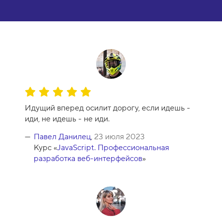
О
ц
Идущий вперед осилит дорогу, если идешь -
е
иди, не идешь - не иди.
н
к
Павел Данилец
,
23 июля 2023
а
Курс «
JavaScript. Профессиональная
к
разработка веб-интерфейсов
»
у
р
с
а
-