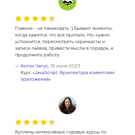
с
а
-
О
1
ц
0
Главное - не паниковать :) Бывают моменты,
е
когда кажется, что все пропало. Но, нужно
н
успокоится, пересмотреть скринкасты и
к
записи лайвов, привести мысли в порядок, и
а
продолжить работу.
к
у
Антон Чегус
,
18 июня 2023
р
Курс «
JavaScript. Архитектура клиентских
с
приложений
»
а
-
9
О
ц
Куплены интенсивные годовые курсы по