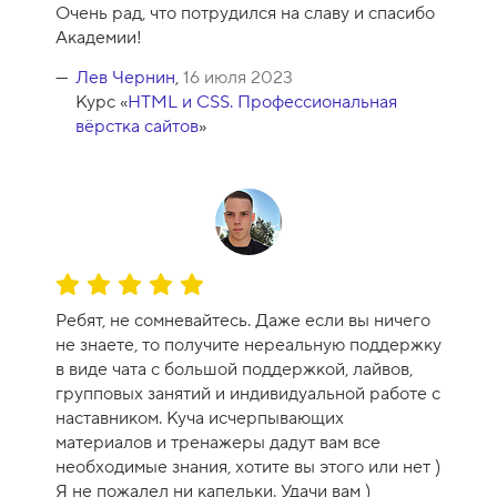
к
Очень рад, что потрудился на славу и спасибо
у
Академии!
р
с
Лев Чернин
,
16 июля 2023
а
Курс «
HTML и CSS. Профессиональная
-
вёрстка сайтов
»
8
О
ц
Ребят, не сомневайтесь. Даже если вы ничего
е
не знаете, то получите нереальную поддержку
н
в виде чата с большой поддержкой, лайвов,
к
групповых занятий и индивидуальной работе с
а
наставником. Куча исчерпывающих
к
материалов и тренажеры дадут вам все
у
необходимые знания, хотите вы этого или нет )
р
Я не пожалел ни капельки. Удачи вам )