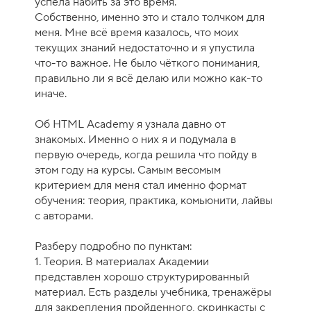
успела набить за это время.
у
Собственно, именно это и стало толчком для
р
меня. Мне всё время казалось, что моих
с
текущих знаний недостаточно и я упустила
а
что-то важное. Не было чёткого понимания,
-
правильно ли я всё делаю или можно как-то
1
иначе.
0
Об HTML Academy я узнала давно от
знакомых. Именно о них я и подумала в
первую очередь, когда решила что пойду в
этом году на курсы. Самым весомым
критерием для меня стал именно формат
обучения: теория, практика, комьюнити, лайвы
с авторами.
Разберу подробно по пунктам:
1. Теория. В материалах Академии
представлен хорошо структурированный
материал. Есть разделы учебника, тренажёры
для закрепления пройденного, скринкасты с