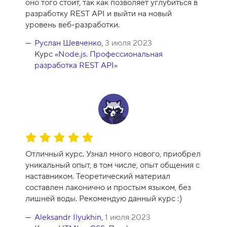
оно того стоит, так как позволяет углубиться в
разработку REST API и выйти на новый
уровень веб-разработки.
Руслан Шевченко
,
3 июля 2023
Курс «
Node.js. Профессиональная
разработка REST API
»
О
ц
Отличный курс. Узнал много нового, приобрел
е
уникальный опыт, в том числе, опыт общения с
н
наставником. Теоретический материал
к
составлен лаконично и простым языком, без
а
лишней воды. Рекомендую данный курс :)
к
у
Aleksandr Ilyukhin
,
1 июля 2023
р