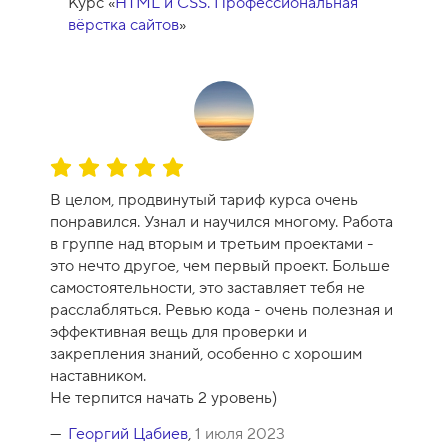
Курс «
HTML и CSS. Профессиональная
с
вёрстка сайтов
»
а
-
1
0
О
ц
В целом, продвинутый тариф курса очень
е
понравился. Узнал и научился многому. Работа
н
в группе над вторым и третьим проектами -
к
это нечто другое, чем первый проект. Больше
а
самостоятельности, это заставляет тебя не
к
расслабляться. Ревью кода - очень полезная и
у
эффективная вещь для проверки и
р
закрепления знаний, особенно с хорошим
с
наставником.
а
Не терпится начать 2 уровень)
-
1
Георгий Цабиев
,
1 июля 2023