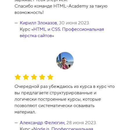
Спасибо команде HTML-Academy за такую
возможность!
Кирилл Злоказов
,
30 июня 2023
Курс «
HTML и CSS. Профессиональная
вёрстка сайтов
»
О
ц
Очередной раз убеждаюсь из курса в курс что
е
вы предлагаете структурированные и
н
логически построенные курсы, которые
к
позволяют систематически осваивать
а
материал.
к
у
Александр Фелюгин
,
28 июня 2023
р
Курс «
Node.js. Профессиональная