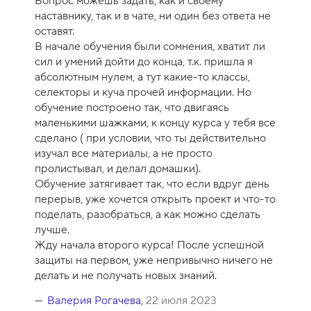
Вопрос можешь задать, как и своему
1
наставнику, так и в чате, ни один без ответа не
0
оставят.
В начале обучения были сомнения, хватит ли
сил и умений дойти до конца, т.к. пришла я
абсолютным нулем, а тут какие-то классы,
селекторы и куча прочей информации. Но
обучение построено так, что двигаясь
маленькими шажками, к концу курса у тебя все
сделано ( при условии, что ты действительно
изучал все материалы, а не просто
пролистывал, и делал домашки).
Обучение затягивает так, что если вдруг день
перерыв, уже хочется открыть проект и что-то
поделать, разобраться, а как можно сделать
лучше.
Жду начала второго курса! После успешной
защиты на первом, уже непривычно ничего не
делать и не получать новых знаний.
Валерия Рогачева
,
22 июля 2023