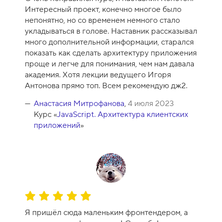
е
Интересный проект, конечно многое было
н
непонятно, но со временем немного стало
к
укладываться в голове. Наставник рассказывал
а
много дополнительной информации, старался
к
показать как сделать архитектуру приложения
у
проще и легче для понимания, чем нам давала
р
академия. Хотя лекции ведущего Игоря
с
Антонова прямо топ. Всем рекомендую дж2.
а
-
Анастасия Митрофанова
,
4 июля 2023
1
Курс «
JavaScript. Архитектура клиентских
0
приложений
»
О
ц
Я пришёл сюда маленьким фронтендером, а
е