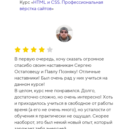
0
Курс «
HTML и CSS. Профессиональная
вёрстка сайтов
»
О
ц
В первую очередь, хочу сказать огромное
е
спасибо своим наставникам Сергею
н
Остаповецу и Павлу Позняку! Отличные
к
наставники! Был очень рад у них учиться на
а
данном курсе!
к
В целом, курс мне понравился. Долго,
у
достаточно сложно, но очень интересно! Хоть
р
и приходилось учиться в свободное от работы
с
время (а его не очень много), но усталости от
а
обучения я практически не ощущал. Скорее
-
наоборот, это был некий новый опыт, который
8
заряжает тебя энергией.