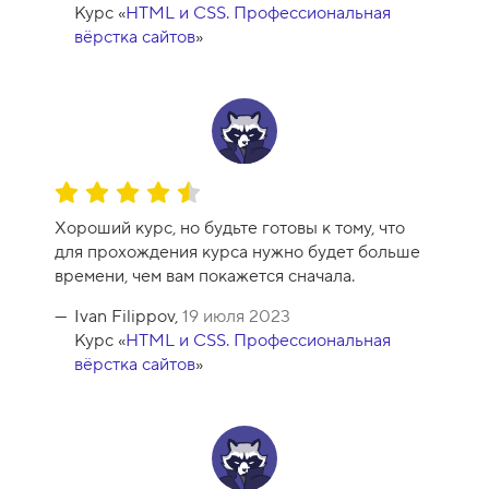
0
Курс «
HTML и CSS. Профессиональная
вёрстка сайтов
»
О
ц
Хороший курс, но будьте готовы к тому, что
е
для прохождения курса нужно будет больше
н
времени, чем вам покажется сначала.
к
а
Ivan Filippov,
19 июля 2023
к
Курс «
HTML и CSS. Профессиональная
у
вёрстка сайтов
»
р
с
а
-
9