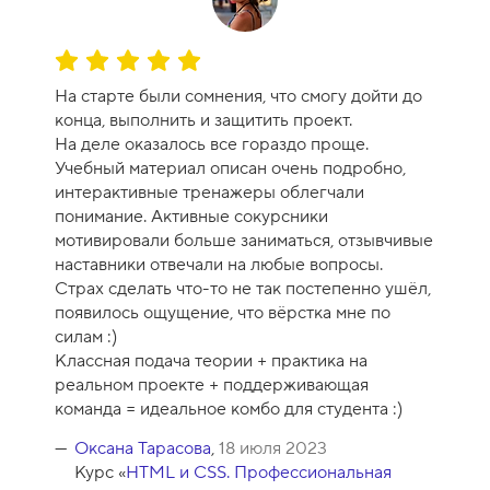
О
ц
На старте были сомнения, что смогу дойти до
е
конца, выполнить и защитить проект.
н
На деле оказалось все гораздо проще.
к
Учебный материал описан очень подробно,
а
интерактивные тренажеры облегчали
к
понимание. Активные сокурсники
у
мотивировали больше заниматься, отзывчивые
р
наставники отвечали на любые вопросы.
с
Страх сделать что-то не так постепенно ушёл,
а
появилось ощущение, что вёрстка мне по
-
силам :)
1
Классная подача теории + практика на
0
реальном проекте + поддерживающая
команда = идеальное комбо для студента :)
Оксана Тарасова
,
18 июля 2023
Курс «
HTML и CSS. Профессиональная