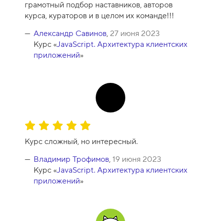
грамотный подбор наставников, авторов
курса, кураторов и в целом их команде!!!
Александр Савинов
,
27 июня 2023
Курс «
JavaScript. Архитектура клиентских
приложений
»
О
ц
Курс сложный, но интересный.
е
н
Владимир Трофимов
,
19 июня 2023
к
Курс «
JavaScript. Архитектура клиентских
а
приложений
»
к
у
р