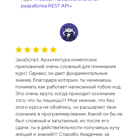
с
разработка REST API
»
а
-
1
0
О
ц
JavaScript. Архитектура клиентских
е
приложений очень сложный для понимания
н
курс! Однако, он дает фундаментальные
к
знания, благодаря которым, ты начинаешь
а
понимать как работает написанный тобою код.
к
Это очень круто, когда приходит осознание
у
того, что ты пишешь!!! Мое мнение, что без
р
этого курса не обойтись, он расширяет твое
с
сознание в программировании. Какой он бы не
а
был сложный и запутанный, но после его
-
сдачи, ты в действительности получаешь кучу
1
эмоций и знаний!!! Спасибо Академии, за
0