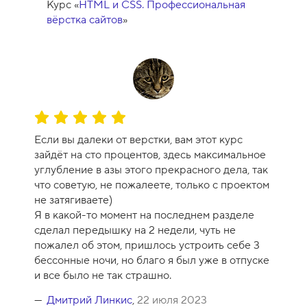
Курс «
HTML и CSS. Профессиональная
вёрстка сайтов
»
О
ц
Если вы далеки от верстки, вам этот курс
е
зайдёт на сто процентов, здесь максимальное
н
углубление в азы этого прекрасного дела, так
к
что советую, не пожалеете, только с проектом
а
не затягиваете)
к
Я в какой-то момент на последнем разделе
у
сделал передышку на 2 недели, чуть не
р
пожалел об этом, пришлось устроить себе 3
с
бессонные ночи, но благо я был уже в отпуске
а
и все было не так страшно.
-
1
Дмитрий Линкис
,
22 июля 2023