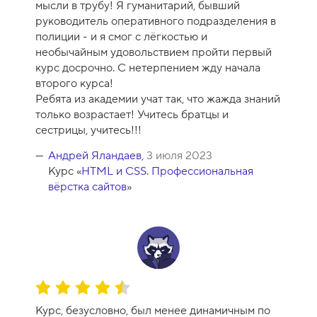
мысли в трубу! Я гуманитарий, бывший
-
руководитель оперативного подразделения в
1
полиции - и я смог с лёгкостью и
0
необычайным удовольствием пройти первый
курс досрочно. С нетерпением жду начала
второго курса!
Ребята из академии учат так, что жажда знаний
только возрастает! Учитесь братцы и
сестрицы, учитесь!!!
Андрей Яландаев
,
3 июля 2023
Курс «
HTML и CSS. Профессиональная
вёрстка сайтов
»
О
ц
Курс, безусловно, был менее динамичным по