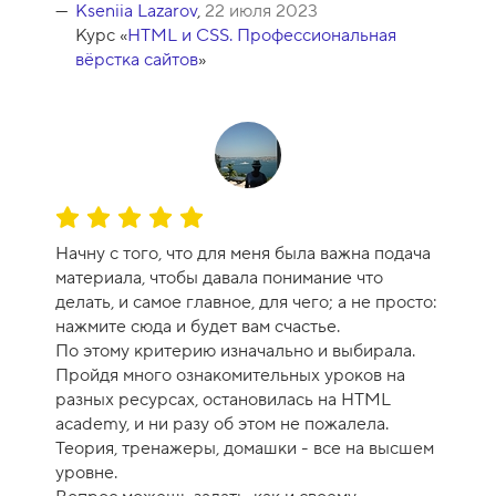
Kseniia Lazarov
,
22 июля 2023
Курс «
HTML и CSS. Профессиональная
вёрстка сайтов
»
О
ц
Начну с того, что для меня была важна подача
е
материала, чтобы давала понимание что
н
делать, и самое главное, для чего; а не просто:
к
нажмите сюда и будет вам счастье.
а
По этому критерию изначально и выбирала.
к
Пройдя много ознакомительных уроков на
у
разных ресурсах, остановилась на HTML
р
academy, и ни разу об этом не пожалела.
с
Теория, тренажеры, домашки - все на высшем
а
уровне.
-