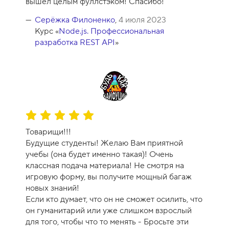
вышел целым фуллстэком! Спасибо!
н
к
Серёжка Филоненко
,
4 июля 2023
а
Курс «
Node.js. Профессиональная
к
разработка REST API
»
у
р
с
а
-
1
О
0
ц
Товарищи!!!
е
Будущие студенты! Желаю Вам приятной
н
учебы (она будет именно такая)! Очень
к
классная подача материала! Не смотря на
а
игровую форму, вы получите мощный багаж
к
новых знаний!
у
Если кто думает, что он не сможет осилить, что
р
он гуманитарий или уже слишком взрослый
с
для того, чтобы что то менять - Бросьте эти
а