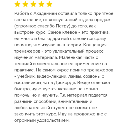
1
О
0
ц
Работа с Академией оставила только приятное
е
впечатление, от консультаций отдела продаж
н
(огромное спасибо Петру) до того, как
к
выстроен курс. Самое клевое - это практика,
а
ее много и благодаря ней становится сразу
к
понятно, что изучаешь в теории. Концепция
у
тренажеров - это увлекательный процесс
р
изучения материала. Маленькая часть с
с
теорией и моментальное ее применение на
а
практике. На самом курсе помимо тренажеров
-
- учебник, видео-лекции, лайвы, созвоны с
1
наставником, чат в Дискорде. Везде отвечают
0
быстро, чувствуется желание не только
помочь, но и научить. Т.к. материал подается
разными способами, внимательный и
любознательный студент не сможет не
закончить этот курс. Иду на продолжение с
огромным удовольствием.