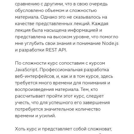
е
сравнению с другими, что в свою очередь
н
обусловлено объемом и сложностью
к
материала. Однако это не сказывалось на
а
качестве представленных лекций. Каждая
к
лекция была насыщена информацией и
у
представлена на высоком уровне, что помогло
р
мне углубить свои знания и понимание Node.js
с
и разработки REST API.
а
-
По сложности курс сопоставим с курсом
9
JavaScript. Профессиональная разработка
веб-интерфейсов, и, как и в том курсе, здесь
требуется много времени для понимания и
воспроизведения материала. Тем, кто
рассчитывает пройти этот курс, следует
учесть, что для успешного его завершения
потребуется значительное количество
времени и усилий.
Хоть курс и представляет собой сложноват,