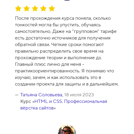
О
ц
После прохождения курса поняла, сколько
е
тонкостей могла бы упустить, обучаясь
н
самостоятельно. Даже на "групповом" тарифе
к
есть достаточно источников для получения
а
обратной связи. Четкие сроки помогают
к
правильно распределить свое время на
у
прохождение теории и выполнение дз.
р
Главный плюс лично для меня -
с
практикоориентированность. Я понимаю что
а
изучаю, зачем, и как использовать это в
-
создании проекта для защиты и в дальнейшем.
1
0
Татьяна Соловьева
,
18 июля 2023
Курс «
HTML и CSS. Профессиональная
вёрстка сайтов
»