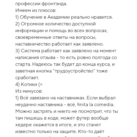
е
профессии фронтэнда.
н
Имеем из плюсов:
к
1) Обучение в Академии реально нравится.
а
2) Огромное количество доступной
к
информации и помощь во всех вопросах,
у
своевременные ответы на вопросы,
р
наставничество работает как заявлено.
с
3) Система работает как заявлено на момент
а
написания отзыва - то есть ровно полгода со
-
старта. Надеюсь так будет до конца курса, и
9
заветная кнопка "трудоустройство" тоже
сработает.
4) Котики (=
Из минусов:
1) Всё завязано на наставниках. Если выбрал
неудачно наставника - всё, finita la comedia.
Можно застрять и никто не посмотрит, что ты
там пишешь в коде, может футер вообще
хедере окажется в итоге, и это станет
известно только на защите. Кто-то даёт