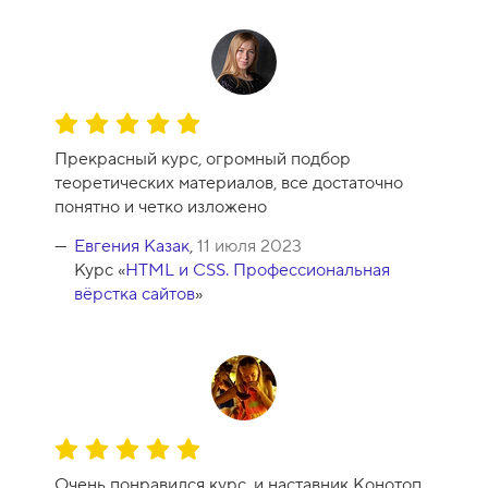
-
1
0
О
ц
Прекрасный курс, огромный подбор
е
теоретических материалов, все достаточно
н
понятно и четко изложено
к
а
Евгения Казак
,
11 июля 2023
к
Курс «
HTML и CSS. Профессиональная
у
вёрстка сайтов
»
р
с
а
-
1
0
О
ц
Очень понравился курс, и наставник Конотоп.