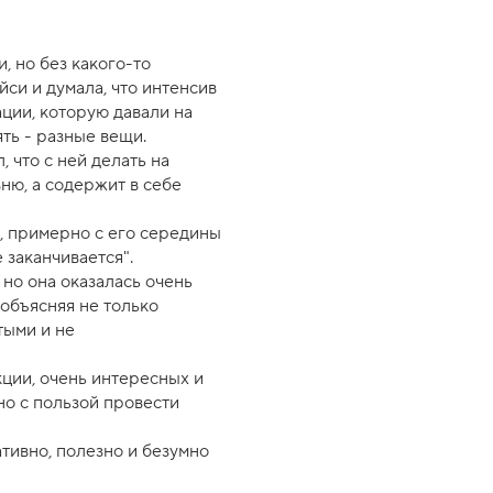
 но без какого-то
йси и думала, что интенсив
ции, которую давали на
ять - разные вещи.
 что с ней делать на
ню, а содержит в себе
, примерно с его середины
е заканчивается".
 но она оказалась очень
 объясняя не только
тыми и не
ции, очень интересных и
но с пользой провести
тивно, полезно и безумно