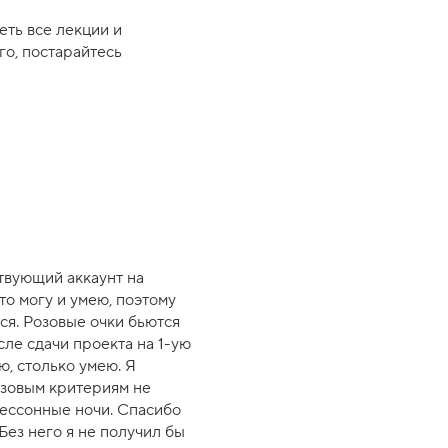
еть все лекции и
го, постарайтесь
твующий аккаунт на
то могу и умею, поэтому
ся. Розовые очки бьются
сле сдачи проекта на 1-ую
ю, столько умею. Я
базовым критериям не
бессонные ночи. Спасибо
Без него я не получил бы