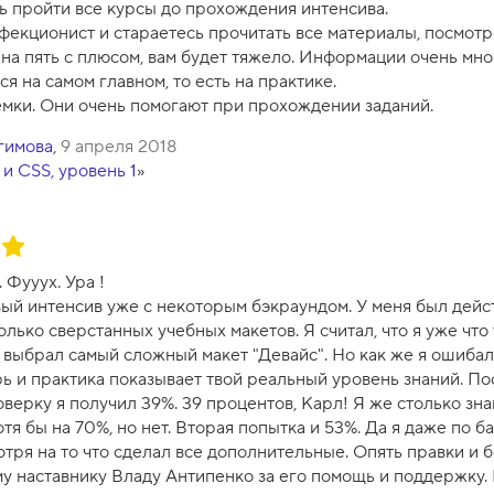
сь пройти все курсы до прохождения интенсива.
фекционист и стараетесь прочитать все материалы, посмотр
на пять с плюсом, вам будет тяжело. Информации очень мно
я на самом главном, то есть на практике.
емки. Они очень помогают при прохождении заданий.
гимова
,
9 апреля 2018
и CSS, уровень 1
»
 Фууух. Ура !
вый интенсив уже с некоторым бэкраундом. У меня был дейс
олько сверстанных учебных макетов. Я считал, что я уже что 
я выбрал самый сложный макет "Девайс". Но как же я ошибал
ь и практика показывает твой реальный уровень знаний. По
ерку я получил 39%. 39 процентов, Карл! Я же столько зна
тя бы на 70%, но нет. Вторая попытка и 53%. Да я даже по 
отря на то что сделал все дополнительные. Опять правки и 
у наставнику Владу Антипенко за его помощь и поддержку. 