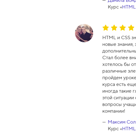
Данила Бон
у
Курс «
HTML 
р
с
а
О
-
ц
HTML и CSS зна
1
е
новые знания, 
0
н
дополнительны
к
Стал более вн
а
хотелось бы о
к
различные эле
у
пройдем уроке
р
курса есть еще
с
иногда такие г
а
этой ситуации 
-
вопросы учащи
8
компании!
Максим Сол
Курс «
HTML 