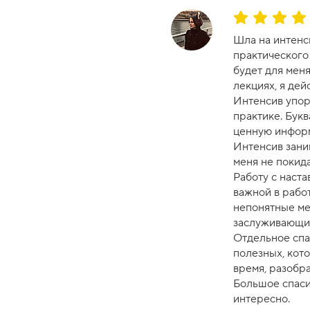
с
О
а
ц
Шла на интенс
-
е
практического 
1
н
будет для мен
0
к
лекциях, я дей
а
Интенсив упор
к
практике. Букв
у
ценную информ
р
Интенсив зани
с
меня не покида
а
Работу с наста
-
важной в рабо
1
непонятные мес
0
заслуживающи
Отдельное спа
полезных, кото
время, разобра
Большое спаси
интересно.