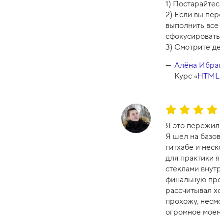
1) Постарайте
р
2) Если вы пер
с
выполнить все 
а
сфокусироватьс
-
3) Смотрите д
8
Алёна Ибра
Курс «
HTML 
О
ц
Я это пережил.
е
Я шел на базо
н
гитхабе и неск
к
для практики 
а
стеклами внутр
к
финальную пров
у
рассчитывал хо
р
прохожу, несм
с
огромное моем
а