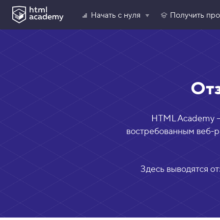
Начать с нуля
Получить пр
От
HTML Academy — 
востребованным веб-ра
Здесь выводятся от