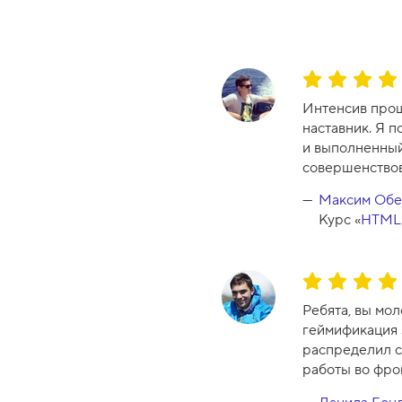
О
ц
Интенсив прош
е
наставник. Я п
н
и выполненный
к
совершенствов
а
к
Максим Обе
у
Курс «
HTML 
р
с
а
О
-
ц
Ребята, вы мо
9
е
геймификация 
н
распределил св
к
работы во фро
а
к