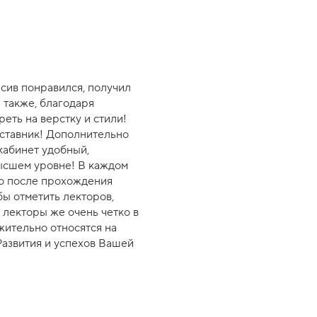
нсив понравился, получил
а также, благодаря
еть на верстку и стили!
аставник! Дополнительно
кабинет удобный,
высшем уровне! В каждом
то после прохождения
бы отметить лекторов,
, лекторы же очень четко в
ажительно относятся на
Развития и успехов Вашей