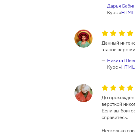
Дарья Баби
Курс «
HTML 
О
ц
Данный интенс
е
этапов верстк
н
к
Никита Шве
а
Курс «
HTML 
к
у
р
О
с
ц
До прохождени
а
е
версткой никог
-
н
Если вы боитес
1
к
справитесь.
0
а
к
Несколько сов
у