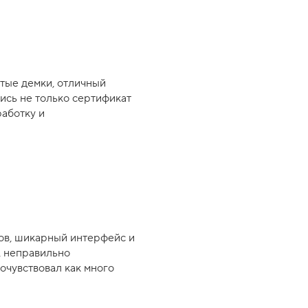
утые демки, отличный
лись не только сертификат
работку и
ов, шикарный интерфейс и
, неправильно
почувствовал как много