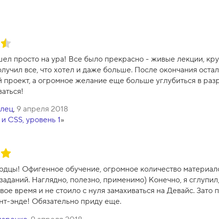
ел просто на ура! Все было прекрасно - живые лекции, кр
олучил все, что хотел и даже больше. После окончания оста
 проект, а огромное желание еще больше углубиться в раз
аться!
лец
,
9 апреля 2018
и CSS, уровень 1
»
лодцы! Офигенное обучение, огромное количество материал
заданий. Наглядно, полезно, применимо) Конечно, я сглупил
ое время и не стоило с нуля замахиваться на Девайс. Зато 
нт-энде! Обязательно приду еще.