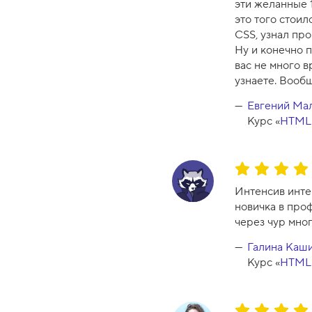
эти желанные 1
-
это того стоил
1
CSS, узнал пр
0
Ну и конечно п
вас не много 
узнаете. Вооб
Евгений Ма
Курс «
HTML 
О
ц
Интенсив инте
е
новичка в про
н
через чур мног
к
а
Галина Каш
к
Курс «
HTML 
у
р
с
О