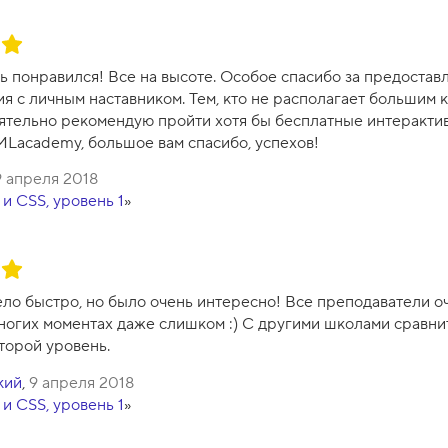
ь понравился! Все на высоте. Особое спасибо за предоста
я с личным наставником. Тем, кто не располагает большим 
ятельно рекомендую пройти хотя бы бесплатные интеракти
MLacademy, большое вам спасибо, успехов!
9 апреля 2018
и CSS, уровень 1
»
ло быстро, но было очень интересно! Все преподаватели о
ногих моментах даже слишком :) С другими школами сравнить 
торой уровень.
кий
,
9 апреля 2018
и CSS, уровень 1
»