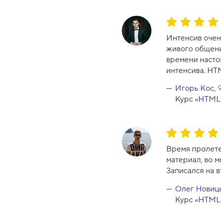
О
ц
Интенсив очен
е
живого общени
н
времени насто
к
интенсива. HT
а
к
Игорь Кос
,
у
Курс «
HTML 
р
с
а
О
-
ц
Время пролете
1
е
материал, во м
0
н
Записался на в
к
а
Олег Новиц
к
Курс «
HTML 
у
р