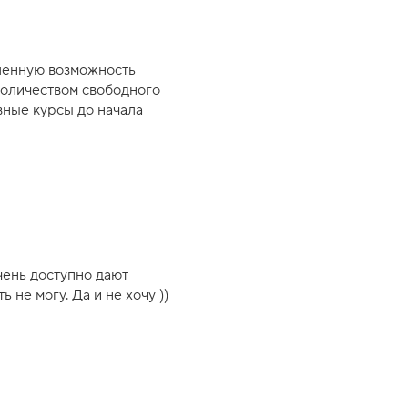
вленную возможность
количеством свободного
вные курсы до начала
чень доступно дают
не могу. Да и не хочу ))