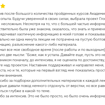
ив после большого количества пройденных курсов Академии,
опыта. Будучи уверенной в своих силах, выбрала проект Глэ
я несложным. Несмотря на то, что с большей частью информа
ствительно была уже знакома, оказалось, что знать и примен
ядочивал хаотичную информацию в моей голове и показывал,
ально ни одна минута лекции не потрачена на пустую болтов
ацию, разъяснение какого-либо материала.
мал все мое свободное время (после работы и по выходным)
ло две мысли: "Боже, как я устала. Давайте еще, пусть это н
вником поначалу, до интенсива, я не оценила по достоинству,
те над проектом. Наставник поддерживал и направлял меня,
та, но и те, которые на первый взгляд мне показались прос
ми внимания.
сибо за подборки дополнительных материалов к каждой лек
рые давали повод немного отдохнуть от верстки, но все рав
ться глубже в какой-то теме.
бо за интенсив. Это не было просто, но было очень информа