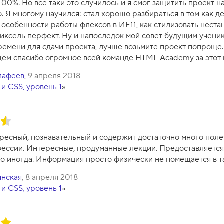
00%. Но все таки это случилось и я смог защитить проект на
о. Я многому научился: стал хорошо разбираться в том как д
о особенности работы флексов в ИЕ11, как стилизовать нест
иксель перфект. Ну и напоследок мой совет будущим ученик
времени для сдачи проекта, лучше возьмите проект попроще.
щем спасибо огромное всей команде HTML Academy за этот
лафеев
,
9 апреля 2018
и CSS, уровень 1
»
ресный, познавательный и содержит достаточно много пол
фессии. Интересные, продуманные лекции. Предоставляется
о иногда. Информация просто физически не помещается в та
инская
,
8 апреля 2018
и CSS, уровень 1
»