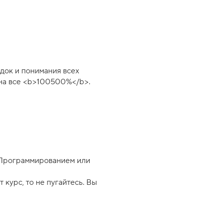
ядок и понимания всех
 на все <b>100500%</b>.
. Программированием или
 курс, то не пугайтесь. Вы