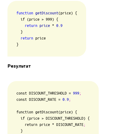
function
getDiscount
(price) {

  if (price > 999) {

return
price
 * 
0.9
  }

return
 price

}
Результат
const DISCOUNT_THRESHOLD 
=
999
;
const DISCOUNT_RATE 
=
0.9
;
function getDiscount(price) {

  if (price > DISCOUNT_THRESHOLD) {

    return price * DISCOUNT_RATE
;
  }
