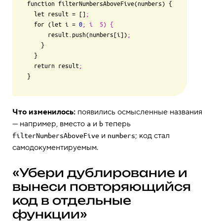
function filterNumbersAboveFive(numbers) {

  let result 
=
 []
;
  for (let i 
=
0
; i  5) {
      result.push(numbers[i])
;
    }

  }

  return result
;
}
Что изменилось:
появились осмысленные названия
— например, вместо
и
теперь
a
b
и
; код стал
filterNumbersAboveFive
numbers
самодокументируемым.
«Убери дублирование и
вынеси повторяющийся
код в отдельные
функции»