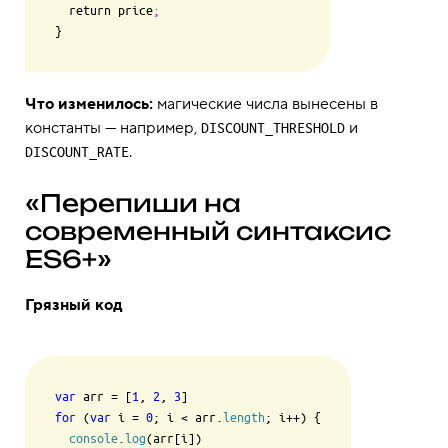
  return price
;
}
Что изменилось:
магические числа вынесены в
константы — например,
и
DISCOUNT_THRESHOLD
.
DISCOUNT_RATE
«Перепиши на
современный синтаксис
ES6+»
Грязный код
var
 arr = [
1
, 
2
, 
3
for
 (
var
 i = 
0
; i < arr.
length
; i++) {

console
.
log
(arr[i])
