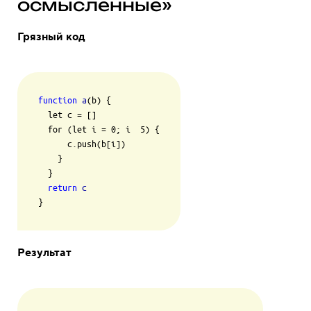
осмысленные»
Грязный код
function
a
(b) {

  let c = []

  for (let i = 0; i  5) {

      c.push(b[i])

    }

  }

return
c
}
Результат