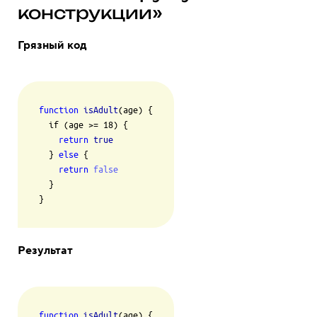
конструкции»
Грязный код
function
isAdult
(age) {

  if (age >= 18) {

return
true
  } 
else
 {

return
false
  }

}
Результат
function
isAdult
(age) {
