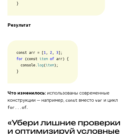
}
Результат
const arr = [
1
, 
2
, 
3
for
 (const 
item
of
 arr) {

  console.
log
(
item
);

}
Что изменилось:
использованы современные
конструкции — например,
вместо
и цикл
const
var
.
for...of
«Убери лишние проверки
и оптимизируй условные