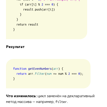
    if (arr[i] % 
2
=
=
=
0
) {

      result.push(arr[i])

    }

  }

  return result

}
Результат
function
getEvenNumbers
(
arr
) {

return
 arr.
filter
(
num
 =>
 num % 
2
 === 
0
);

}
Что изменилось:
цикл заменён на декларативный
метод массива — например,
.
filter