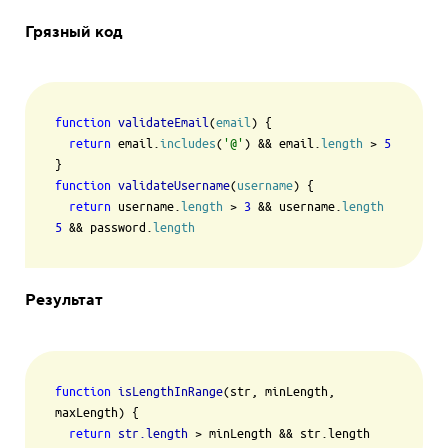
Грязный код
function
validateEmail
(
email
) {

return
 email.
includes
(
'@'
) && email.
length
 > 
5
function
validateUsername
(
username
) {

return
 username.
length
 > 
3
 && username.
length
5
 && password.
length
Результат
function
isLengthInRange
(str, minLength, 
maxLength) {

return
str.length
 > minLength && str.length 