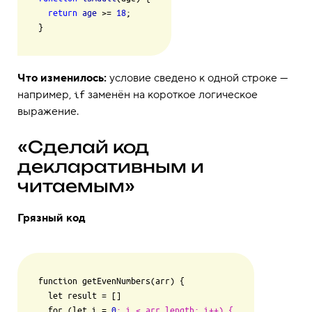
return
age
 >= 
18
;

}
Что изменилось:
условие сведено к одной строке —
например,
заменён на короткое логическое
if
выражение.
«Сделай код
декларативным и
читаемым»
Грязный код
function getEvenNumbers(arr) {

  let result 
=
 []

  for (let i 
=
0
; i < arr.length; i++) {