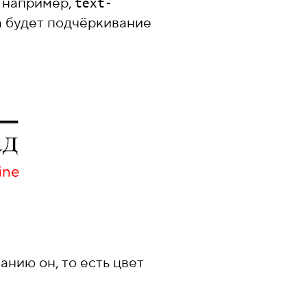
 например,
text-
та будет подчёркивание
нию он, то есть цвет