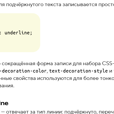
ля подчёркнутого текста записывается прост
: underline;

 сокращённая форма записи для набора CSS
,
и
-decoration-color
text-decoration-style
нные свойства используются для более тонк
вания.
ine
— отвечает за тип линии: подчёркнуто, переч