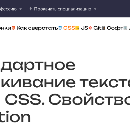
офессию
Прокачать специализацию
онки
Как сверстать
CSS
JS
Git
Софт
ндартное
кивание текст
 CSS. Свойство
tion