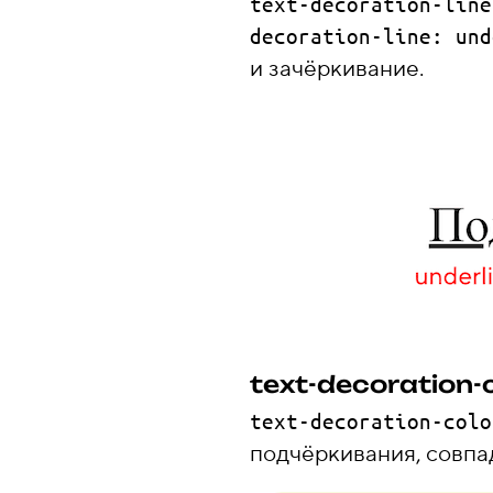
text-decoration-line
decoration-line: und
и зачёркивание.
text-decoration-
text-decoration-colo
подчёркивания, совпад