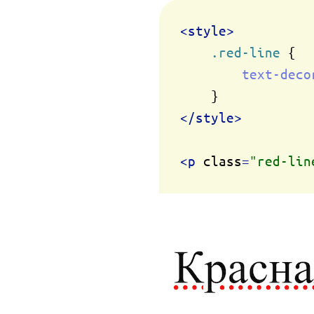
<
style
>
.red-line
 {

text-deco
</
style
>
<
p
class
=
"red-lin