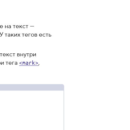
е на текст —
У таких тегов есть
текст внутри
ри тега
,
<mark>