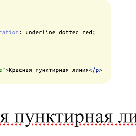
ration
: underline dotted red;

e"
>
Красная пунктирная линия
</
p
>