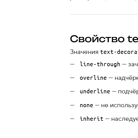
Свойство te
Значения
text-decora
— зач
line-through
— надчёрк
overline
— подчёр
underline
— не использу
none
— наследуе
inherit