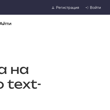
Регистрация
Войти
Айти
а на
 text-