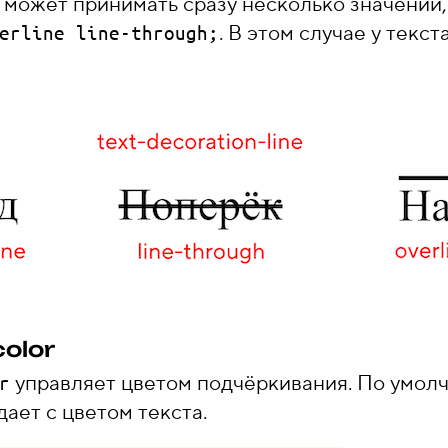
может принимать сразу несколько значений,
. В этом случае у текс
erline line-through;
color
управляет цветом подчёркивания. По умолча
r
ает с цветом текста.