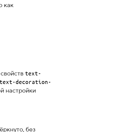
о как
-свойств
text-
text-decoration-
ой настройки
ёркнуто, без