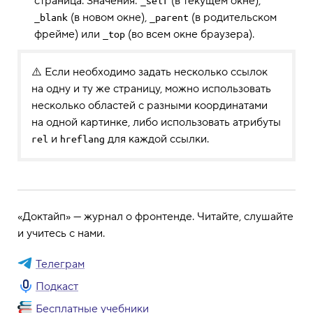
страница. Значения:
(в текущем окне),
_self
(в новом окне),
(в родительском
_blank
_parent
фрейме) или
(во всем окне браузера).
_top
⚠️ Если необходимо задать несколько ссылок
на одну и ту же страницу, можно использовать
несколько областей с разными координатами
на одной картинке, либо использовать атрибуты
и
для каждой ссылки.
rel
hreflang
«Доктайп» — журнал о фронтенде. Читайте, слушайте
и учитесь с нами.
Телеграм
Подкаст
Бесплатные учебники