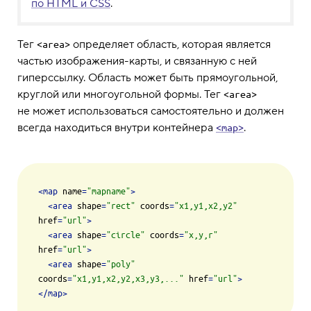
по HTML и CSS
.
Тег
определяет область, которая является
<area>
частью изображения-карты, и связанную с ней
гиперссылку. Область может быть прямоугольной,
круглой или многоугольной формы. Тег
<area>
не может использоваться самостоятельно и должен
всегда находиться внутри контейнера
.
<map>
<
map
name
=
"mapname"
>
<
area
shape
=
"rect"
coords
=
"x1,y1,x2,y2"
href
=
"url"
>
<
area
shape
=
"circle"
coords
=
"x,y,r"
href
=
"url"
>
<
area
shape
=
"poly"
coords
=
"x1,y1,x2,y2,x3,y3,..."
href
=
"url"
>
</
map
>