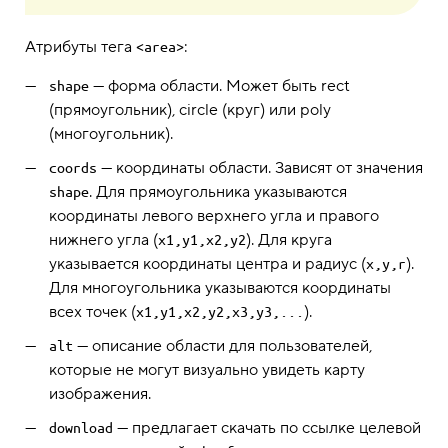
Атрибуты тега
:
<area>
— форма области. Может быть rect
shape
(прямоугольник), circle (круг) или poly
(многоугольник).
— координаты области. Зависят от значения
coords
. Для прямоугольника указываются
shape
координаты левого верхнего угла и правого
нижнего угла (
). Для круга
x1,y1,x2,y2
указывается координаты центра и радиус (
).
x,y,r
Для многоугольника указываются координаты
всех точек (
).
x1,y1,x2,y2,x3,y3,...
— описание области для пользователей,
alt
которые не могут визуально увидеть карту
изображения.
— предлагает скачать по ссылке целевой
download