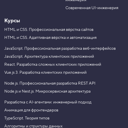
инженерия
b
a
e
m
Современная UI-инженерия
Курсы
HTML и CSS.
Профессиональная вёрстка сайтов
HTML и CSS.
Адаптивная вёрстка и автоматизация
JavaScript.
Профессиональная разработка веб-интерфейсов
JavaScript.
Архитектура клиентских приложений
React.
Разработка сложных клиентских приложений
Vue.js 3.
Разработка клиентских приложений
Node.js.
Профессиональная разработка REST API
Node.js и Nest.js.
Микросервисная архитектура
Разработка с AI-агентами: инженерный подход
Анимация для фронтендеров
TypeScript. Теория типов
Алгоритмы и структуры данных