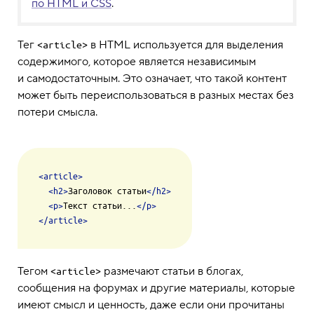
по HTML и CSS
.
Тег
в HTML используется для выделения
<article>
содержимого, которое является независимым
и самодостаточным. Это означает, что такой контент
может быть переиспользоваться в разных местах без
потери смысла.
<
article
>
<
h2
>
Заголовок статьи
</
h2
>
<
p
>
Текст статьи...
</
p
>
</
article
>
Тегом
размечают статьи в блогах,
<article>
сообщения на форумах и другие материалы, которые
имеют смысл и ценность, даже если они прочитаны