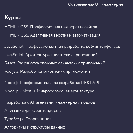
e
m
Современная UI-инженерия
Курсы
HTML и CSS.
Профессиональная вёрстка сайтов
HTML и CSS.
Адаптивная вёрстка и автоматизация
JavaScript.
Профессиональная разработка веб-интерфейсов
JavaScript.
Архитектура клиентских приложений
React.
Разработка сложных клиентских приложений
Vue.js 3.
Разработка клиентских приложений
Node.js.
Профессиональная разработка REST API
Node.js и Nest.js.
Микросервисная архитектура
Разработка с AI-агентами: инженерный подход
Анимация для фронтендеров
TypeScript. Теория типов
Алгоритмы и структуры данных