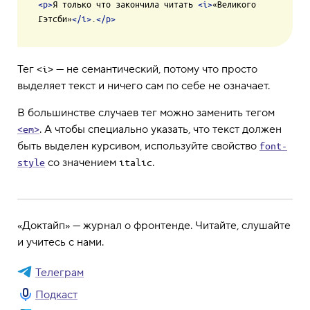
<
p
>
Я только что закончила читать 
<
i
>
«Великого 
Гэтсби»
</
i
>
.
</
p
>
Тег
— не семантический, потому что просто
<i>
выделяет текст и ничего сам по себе не означает.
В большинстве случаев тег можно заменить тегом
. А чтобы специально указать, что текст должен
<em>
быть выделен курсивом, используйте свойство
font-
со значением
.
style
italic
«Доктайп» — журнал о фронтенде. Читайте, слушайте
и учитесь с нами.
Телеграм
Подкаст