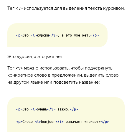
Тег
используется для выделения текста курсивом.
<i>
<
p
>
Это 
<
i
>
курсив
</
i
>
, а это уже нет.
</
p
>
Это
курсив
, а это уже нет.
Тег
можно использовать, чтобы подчеркнуть
<i>
конкретное слово в предложении, выделить слово
на другом языке или подсветить название:
<
p
>
Это 
<
i
>
очень
</
i
>
 важно.
</
p
>
<
p
>
Слово 
<
i
>
bonjour
</
i
>
 означает «привет»
</
p
>