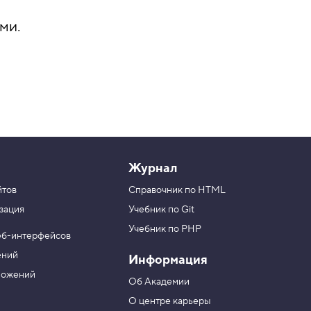
ми.
Журнал
йтов
Справочник по HTML
зация
Учебник по Git
Учебник по PHP
еб-интерфейсов
ений
Информация
ложений
Об Академии
О центре карьеры