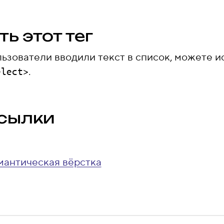
ь этот тег
ьзователи вводили текст в список, можете и
.
elect>
сылки
мантическая вёрстка