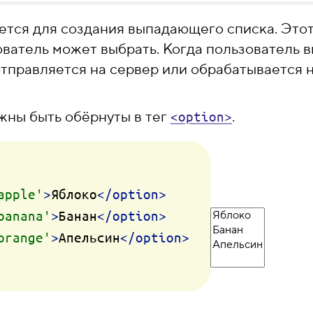
ется для создания выпадающего списка. Этот
ователь может выбрать. Когда пользователь 
тправляется на сервер или обрабатывается 
жны быть обёрнуты в тег
.
<option>
apple'
>
Яблоко
</
option
>
banana'
>
Банан
</
option
>
orange'
>
Апельсин
</
option
>