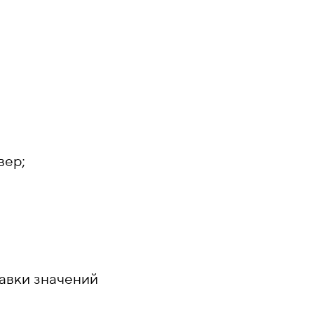
вер;
авки значений