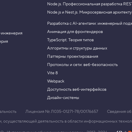
Node.js.
Профессиональная разработка RES
Node.js и Nest.js.
Микросервисная архитекту
Разработка с AI-агентами: инженерный под
Анимация для фронтендеров
-инженерия
TypeScript. Теория типов
ерия
Алгоритмы и структуры данных
Паттерны проектирования
Протоколы и сети: веб-безопасность
Vite 8
Webpack
Доступность веб-интерфейсов
Дизайн-системы
альность
Лицензия № Л035-01271-78/00176657
Сведения об
и, осуществляющей деятельность в области информационных техноло