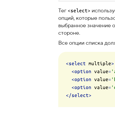
Тег
использу
<select>
опций, которые польз
выбранное значение о
стороне.
Все опции списка дол
<
select
multiple
>
<
option
value
=
'
<
option
value
=
'
<
option
value
=
'
</
select
>