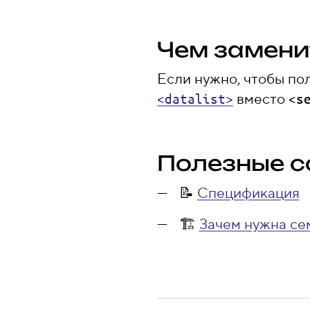
Чем заменит
Если нужно, чтобы пол
вместо
<datalist>
<s
Полезные с
📝
Спецификация
🏗️
Зачем нужна се