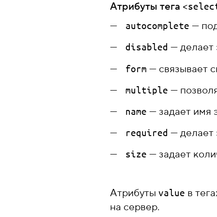
Атрибуты тега
<selec
— под
autocomplete
— делает 
disabled
— связывает с
form
— позволя
multiple
— задает имя 
name
— делает 
required
— задает коли
size
Атрибуты
в тег
value
на сервер.