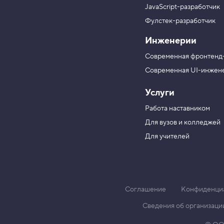
п
н
в
в
а
JavaScript-разработчик
а
а
ц
в
T
M
Фулстек-разработчик
и
Y
e
A
о
V
o
l
X
Инженерии
н
K
u
e
н
Современная фронтенд
T
g
ы
u
r
й
Современная UI-инжен
b
a
ц
e
m
е
Услуги
н
т
Работа наставником
р
С
Для вузов и колледжей
к
Для учителей
о
л
к
о
в
о
Соглашение
Конфиденци
Сведения об организаци