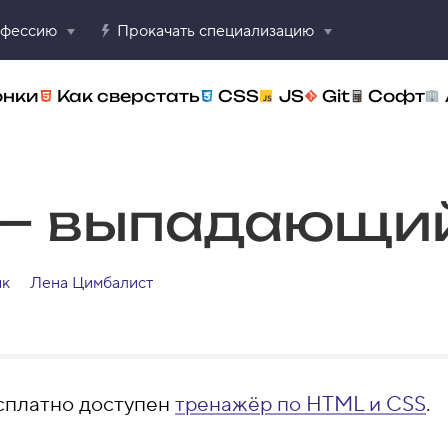
офессию
Прокачать специализацию
онки
Как сверстать
CSS
JS
Git
Софт
 — выпадающи
ик
Лена Цимбалист
сплатно доступен
тренажёр по HTML и CSS
.