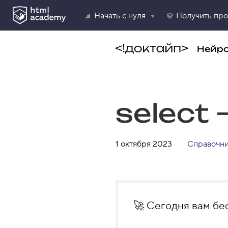
Начать с нуля
Получить пр
Нейр
select
1 октября 2023
Справочн
🚀 Сегодня вам бе