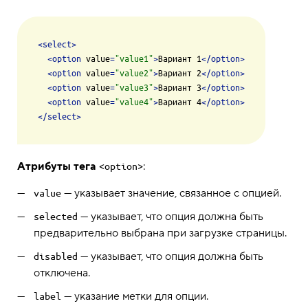
<
select
>
<
option
value
=
"value1"
>
Вариант 1
</
option
>
<
option
value
=
"value2"
>
Вариант 2
</
option
>
<
option
value
=
"value3"
>
Вариант 3
</
option
>
<
option
value
=
"value4"
>
Вариант 4
</
option
>
</
select
>
Атрибуты тега
:
<option>
— указывает значение, связанное с опцией.
value
— указывает, что опция должна быть
selected
предварительно выбрана при загрузке страницы.
— указывает, что опция должна быть
disabled
отключена.
— указание метки для опции.
label