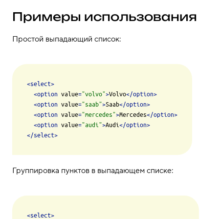
Примеры использования
Простой выпадающий список:
<
select
>
<
option
value
=
"volvo"
>
Volvo
</
option
>
<
option
value
=
"saab"
>
Saab
</
option
>
<
option
value
=
"mercedes"
>
Mercedes
</
option
>
<
option
value
=
"audi"
>
Audi
</
option
>
</
select
>
Группировка пунктов в выпадающем списке:
<
select
>