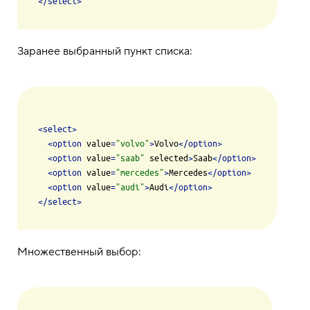
</
select
>
Заранее выбранный пункт списка:
<
select
>
<
option
value
=
"volvo"
>
Volvo
</
option
>
<
option
value
=
"saab"
selected
>
Saab
</
option
>
<
option
value
=
"mercedes"
>
Mercedes
</
option
>
<
option
value
=
"audi"
>
Audi
</
option
>
</
select
>
Множественный выбор: