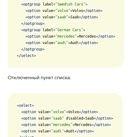
<
optgroup
label
=
"Swedish Cars"
>
<
option
value
=
"volvo"
>
Volvo
</
option
>
<
option
value
=
"saab"
>
Saab
</
option
>
</
optgroup
>
<
optgroup
label
=
"German Cars"
>
<
option
value
=
"mercedes"
>
Mercedes
</
option
>
<
option
value
=
"audi"
>
Audi
</
option
>
</
optgroup
>
</
select
>
Отключенный пункт списка:
<
select
>
<
option
value
=
"volvo"
>
Volvo
</
option
>
<
option
value
=
"saab"
disabled
>
Saab
</
option
>
<
option
value
=
"mercedes"
>
Mercedes
</
option
>
<
option
value
=
"audi"
>
Audi
</
option
>