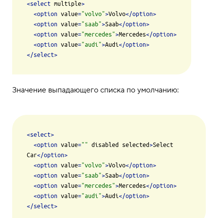
<
select
multiple
>
<
option
value
=
"volvo"
>
Volvo
</
option
>
<
option
value
=
"saab"
>
Saab
</
option
>
<
option
value
=
"mercedes"
>
Mercedes
</
option
>
<
option
value
=
"audi"
>
Audi
</
option
>
</
select
>
Значение выпадающего списка по умолчанию:
<
select
>
<
option
value
=
""
disabled
selected
>
Select 
Car
</
option
>
<
option
value
=
"volvo"
>
Volvo
</
option
>
<
option
value
=
"saab"
>
Saab
</
option
>
<
option
value
=
"mercedes"
>
Mercedes
</
option
>
<
option
value
=
"audi"
>
Audi
</
option
>
</
select
>