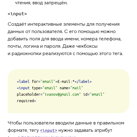
чтения, ввод запрещён.
<input>
Создаёт интерактивные элементы для получения
данных от пользователя. С его помощью можно
добавить поля для ввода имени, номера телефона,
почты, логина и пароля. Даже чекбоксы
и радиокнопки реализуются с помощью этого тега.
<
label
for
=
"email"
>
E-mail:*
</
label
>
<
input
type
=
"email"
name
=
"mail"
placeholder
=
"ivanov@gmail.com"
id
=
"email"
required
>
Чтобы пользователи вводили данные в правильном
формате, тегу
нужно задавать атрибут
<input>