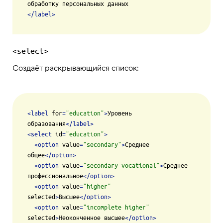
</
label
>
<select>
Создаёт раскрывающийся список:
<
label
for
=
"education"
>
Уровень 
образования
</
label
>
<
select
id
=
"education"
>
<
option
value
=
"secondary"
>
Среднее 
общее
</
option
>
<
option
value
=
"secondary vocational"
>
Среднее 
профессиональное
</
option
>
<
option
value
=
"higher"
selected
>
Высшее
</
option
>
<
option
value
=
"incomplete higher"
selected
>
Неоконченное высшее
</
option
>