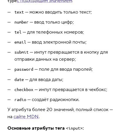
с подходящим значением
:
type
— можно вводить только текст;
text
— ввод только цифр;
number
— для телефонных номеров;
tel
— ввод электронной почты;
email
— инпут превращается в кнопку для
submit
отправки данных на сервер;
— поле для ввода паролей;
password
— для ввода даты;
date
— инпут превращается в чекбокс;
checkbox
— создаёт радиокнопки.
radio
У атрибута более 20 значений, полный список —
на
сайте MDN
.
Основные атрибуты тега
:
<input>