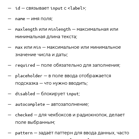
— связывает
с
;
id
input
<label>
— имя поля;
name
или
— максимальная или
maxlength
minlength
минимальная длина текста;
или
— максимальное или минимальное
max
min
значение числа и даты;
— поле обязательно для заполнения;
required
— в поле ввода отображается
placeholder
подсказка — что нужно вводить;
— блокирует
;
disabled
input
— автозаполнение;
autocomplete
— для чекбоксов и радиокнопок, делает
checked
поле выбранным;
— задаёт паттерн для ввода данных, часто
pattern