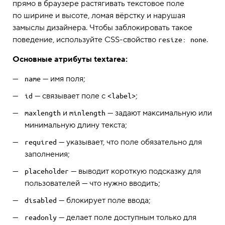
прямо в браузере растягивать текстовое поле
по ширине и высоте, ломая вёрстку и нарушая
замыслы дизайнера. Чтобы заблокировать такое
поведение, используйте CSS-свойство
.
resize: none
Основные атрибуты textarea:
— имя поля;
name
— связывает поле с
;
id
<label>
и
— задают максимальную или
maxlength
minlength
минимальную длину текста;
— указывает, что поле обязательно для
required
заполнения;
— выводит короткую подсказку для
placeholder
пользователей — что нужно вводить;
— блокирует поле ввода;
disabled
— делает поле доступным только для
readonly