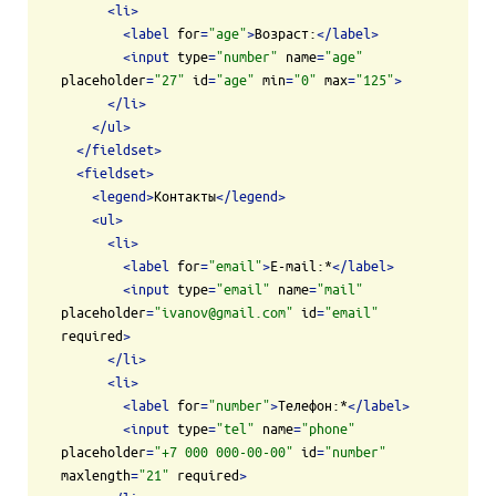
<
li
>
<
label
for
=
"age"
>
Возраст:
</
label
>
<
input
type
=
"number"
name
=
"age"
placeholder
=
"27"
id
=
"age"
min
=
"0"
max
=
"125"
>
</
li
>
</
ul
>
</
fieldset
>
<
fieldset
>
<
legend
>
Контакты
</
legend
>
<
ul
>
<
li
>
<
label
for
=
"email"
>
E-mail:*
</
label
>
<
input
type
=
"email"
name
=
"mail"
placeholder
=
"ivanov@gmail.com"
id
=
"email"
required
>
</
li
>
<
li
>
<
label
for
=
"number"
>
Телефон:*
</
label
>
<
input
type
=
"tel"
name
=
"phone"
placeholder
=
"+7 000 000-00-00"
id
=
"number"
maxlength
=
"21"
required
>