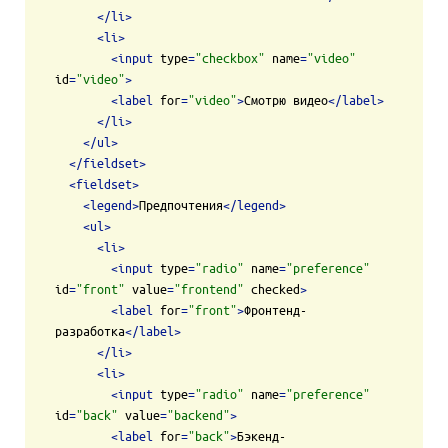
</
li
>
<
li
>
<
input
type
=
"checkbox"
name
=
"video"
id
=
"video"
>
<
label
for
=
"video"
>
Смотрю видео
</
label
>
</
li
>
</
ul
>
</
fieldset
>
<
fieldset
>
<
legend
>
Предпочтения
</
legend
>
<
ul
>
<
li
>
<
input
type
=
"radio"
name
=
"preference"
id
=
"front"
value
=
"frontend"
checked
>
<
label
for
=
"front"
>
Фронтенд-
разработка
</
label
>
</
li
>
<
li
>
<
input
type
=
"radio"
name
=
"preference"
id
=
"back"
value
=
"backend"
>
<
label
for
=
"back"
>
Бэкенд-