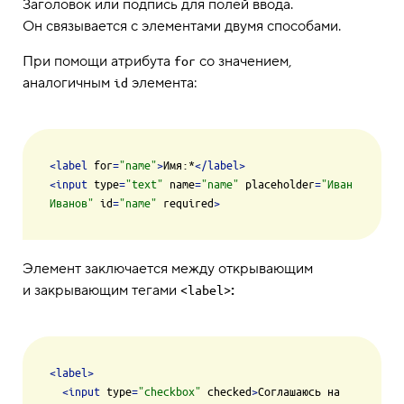
Заголовок или подпись для полей ввода.
Он связывается с элементами двумя способами.
При помощи атрибута
со значением,
for
аналогичным
элемента:
id
<
label
for
=
"name"
>
Имя:*
</
label
>
<
input
type
=
"text"
name
=
"name"
placeholder
=
"Иван 
Иванов"
id
=
"name"
required
>
Элемент заключается между открывающим
и закрывающим тегами
:
<label>
<
label
>
<
input
type
=
"checkbox"
checked
>
Соглашаюсь на 