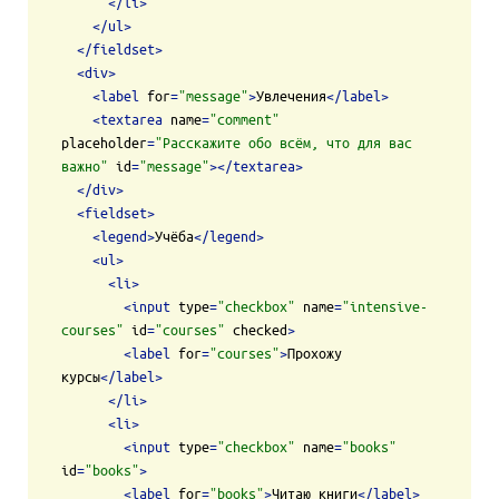
</
li
>
</
ul
>
</
fieldset
>
<
div
>
<
label
for
=
"message"
>
Увлечения
</
label
>
<
textarea
name
=
"comment"
placeholder
=
"Расскажите обо всём, что для вас 
важно"
id
=
"message"
>
</
textarea
>
</
div
>
<
fieldset
>
<
legend
>
Учёба
</
legend
>
<
ul
>
<
li
>
<
input
type
=
"checkbox"
name
=
"intensive-
courses"
id
=
"courses"
checked
>
<
label
for
=
"courses"
>
Прохожу 
курсы
</
label
>
</
li
>
<
li
>
<
input
type
=
"checkbox"
name
=
"books"
id
=
"books"
>
<
label
for
=
"books"
>
Читаю книги
</
label
>