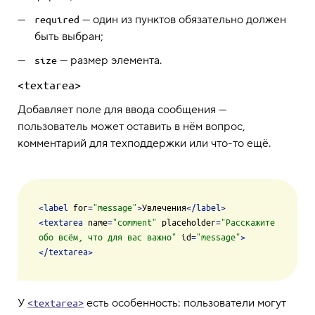
— один из пунктов обязательно должен
required
быть выбран;
— размер элемента.
size
<textarea>
Добавляет поле для ввода сообщения —
пользователь может оставить в нём вопрос,
комментарий для техподдержки или что-то ещё.
<
label
for
=
"message"
>
Увлечения
</
label
>
<
textarea
name
=
"comment"
placeholder
=
"Расскажите 
обо всём, что для вас важно"
id
=
"message"
>
</
textarea
>
У
есть особенность: пользователи могут
<textarea>