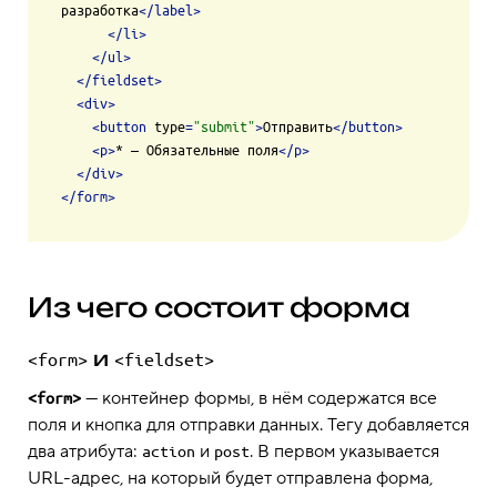
разработка
</
label
>
</
li
>
</
ul
>
</
fieldset
>
<
div
>
<
button
type
=
"submit"
>
Отправить
</
button
>
<
p
>
* — Обязательные поля
</
p
>
</
div
>
</
form
>
Из чего состоит форма
и
<form>
<fieldset>
— контейнер формы, в нём содержатся все
<form>
поля и кнопка для отправки данных. Тегу добавляется
два атрибута:
и
. В первом указывается
action
post
URL-адрес, на который будет отправлена форма,