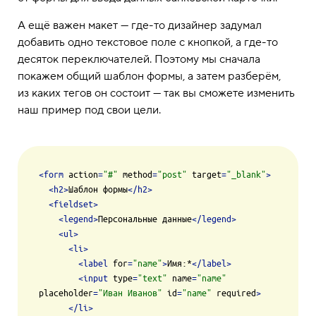
А ещё важен макет — где-то дизайнер задумал
добавить одно текстовое поле с кнопкой, а где-то
десяток переключателей. Поэтому мы сначала
покажем общий шаблон формы, а затем разберём,
из каких тегов он состоит — так вы сможете изменить
наш пример под свои цели.
<
form
action
=
"#"
method
=
"post"
target
=
"_blank"
>
<
h2
>
Шаблон формы
</
h2
>
<
fieldset
>
<
legend
>
Персональные данные
</
legend
>
<
ul
>
<
li
>
<
label
for
=
"name"
>
Имя:*
</
label
>
<
input
type
=
"text"
name
=
"name"
placeholder
=
"Иван Иванов"
id
=
"name"
required
>
</
li
>