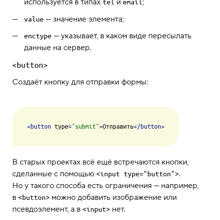
используется в типах
и
;
tel
email
— значение элемента;
value
— указывает, в каком виде пересылать
enctype
данные на сервер.
<button>
Создаёт кнопку для отправки формы:
<
button
type
=
"submit"
>
Отправить
</
button
>
В старых проектах всё ещё встречаются кнопки,
сделанные с помощью
.
<input type="button">
Но у такого способа есть ограничения — например,
в
можно добавить изображение или
<button>
псевдоэлемент, а в
нет.
<input>