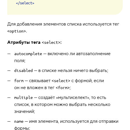
</
select
>
Для добавления элементов списка используется тег
.
<option>
Атрибуты тега
:
<select>
— включено ли автозаполнение
autocomplete
поля;
— в списке нельзя ничего выбрать;
disabled
— связывает
с формой, если
form
<select>
он не вложен в тег
;
<form>
— создаёт «мультиселект», то есть
multiple
список, в котором можно выбрать несколько
значений;
— имя элемента, используется для отправки
name
формы;