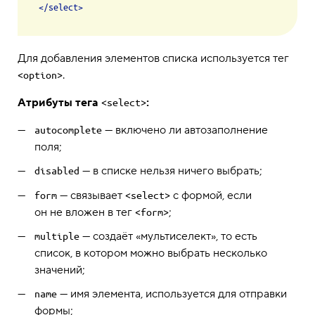
</
select
>
Для добавления элементов списка используется тег
.
<option>
Атрибуты тега
:
<select>
— включено ли автозаполнение
autocomplete
поля;
— в списке нельзя ничего выбрать;
disabled
— связывает
с формой, если
form
<select>
он не вложен в тег
;
<form>
— создаёт «мультиселект», то есть
multiple
список, в котором можно выбрать несколько
значений;
— имя элемента, используется для отправки
name
формы;