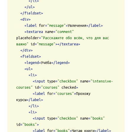
</
li
>
</
ul
>
</
fieldset
>
<
div
>
<
label
for
=
"message"
>
Увлечения
</
label
>
<
textarea
name
=
"comment"
placeholder
=
"Расскажите обо всём, что для вас 
важно"
id
=
"message"
>
</
textarea
>
</
div
>
<
fieldset
>
<
legend
>
Учёба
</
legend
>
<
ul
>
<
li
>
<
input
type
=
"checkbox"
name
=
"intensive-
courses"
id
=
"courses"
checked
>
<
label
for
=
"courses"
>
Прохожу 
курсы
</
label
>
</
li
>
<
li
>
<
input
type
=
"checkbox"
name
=
"books"
id
=
"books"
>
<
label
for
=
"books"
>
Читаю книги
</
label
>