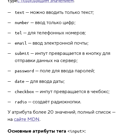
с подходящим значением
:
type
— можно вводить только текст;
text
— ввод только цифр;
number
— для телефонных номеров;
tel
— ввод электронной почты;
email
— инпут превращается в кнопку для
submit
отправки данных на сервер;
— поле для ввода паролей;
password
— для ввода даты;
date
— инпут превращается в чекбокс;
checkbox
— создаёт радиокнопки.
radio
У атрибута более 20 значений, полный список —
на
сайте MDN
.
Основные атрибуты тега
:
<input>