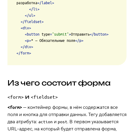
разработка
</
label
>
</
li
>
</
ul
>
</
fieldset
>
<
div
>
<
button
type
=
"submit"
>
Отправить
</
button
>
<
p
>
* — Обязательные поля
</
p
>
</
div
>
</
form
>
Из чего состоит форма
и
<form>
<fieldset>
— контейнер формы, в нём содержатся все
<form>
поля и кнопка для отправки данных. Тегу добавляется
два атрибута:
и
. В первом указывается
action
post
URL-адрес, на который будет отправлена форма,