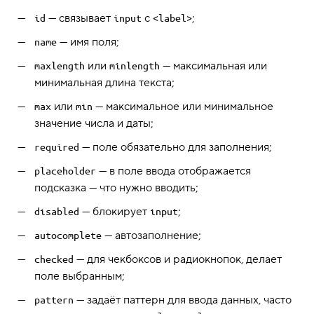
— связывает
с
;
id
input
<label>
— имя поля;
name
или
— максимальная или
maxlength
minlength
минимальная длина текста;
или
— максимальное или минимальное
max
min
значение числа и даты;
— поле обязательно для заполнения;
required
— в поле ввода отображается
placeholder
подсказка — что нужно вводить;
— блокирует
;
disabled
input
— автозаполнение;
autocomplete
— для чекбоксов и радиокнопок, делает
checked
поле выбранным;
— задаёт паттерн для ввода данных, часто
pattern