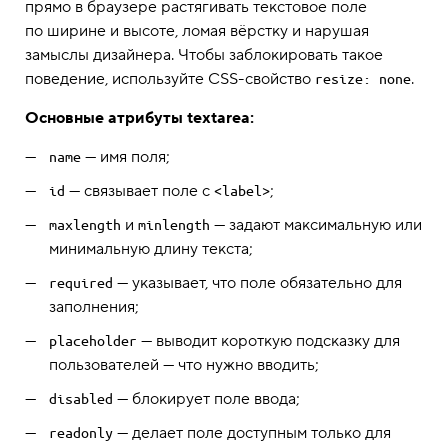
прямо в браузере растягивать текстовое поле
по ширине и высоте, ломая вёрстку и нарушая
замыслы дизайнера. Чтобы заблокировать такое
поведение, используйте CSS-свойство
.
resize: none
Основные атрибуты textarea:
— имя поля;
name
— связывает поле с
;
id
<label>
и
— задают максимальную или
maxlength
minlength
минимальную длину текста;
— указывает, что поле обязательно для
required
заполнения;
— выводит короткую подсказку для
placeholder
пользователей — что нужно вводить;
— блокирует поле ввода;
disabled
— делает поле доступным только для
readonly