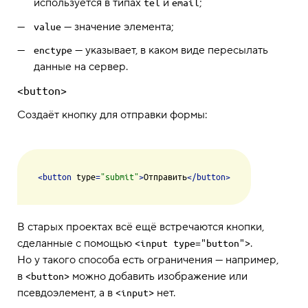
используется в типах
и
;
tel
email
— значение элемента;
value
— указывает, в каком виде пересылать
enctype
данные на сервер.
<button>
Создаёт кнопку для отправки формы:
<
button
type
=
"submit"
>
Отправить
</
button
>
В старых проектах всё ещё встречаются кнопки,
сделанные с помощью
.
<input type="button">
Но у такого способа есть ограничения — например,
в
можно добавить изображение или
<button>
псевдоэлемент, а в
нет.
<input>