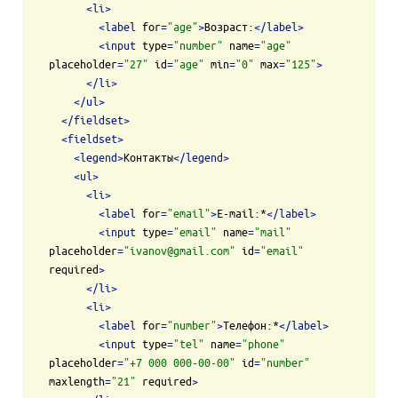
<
li
>
<
label
for
=
"age"
>
Возраст:
</
label
>
<
input
type
=
"number"
name
=
"age"
placeholder
=
"27"
id
=
"age"
min
=
"0"
max
=
"125"
>
</
li
>
</
ul
>
</
fieldset
>
<
fieldset
>
<
legend
>
Контакты
</
legend
>
<
ul
>
<
li
>
<
label
for
=
"email"
>
E-mail:*
</
label
>
<
input
type
=
"email"
name
=
"mail"
placeholder
=
"ivanov@gmail.com"
id
=
"email"
required
>
</
li
>
<
li
>
<
label
for
=
"number"
>
Телефон:*
</
label
>
<
input
type
=
"tel"
name
=
"phone"
placeholder
=
"+7 000 000-00-00"
id
=
"number"
maxlength
=
"21"
required
>