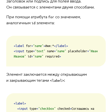
Заголовок или подпись для полей ввода.
Он связывается с элементами двумя способами.
При помощи атрибута
со значением,
for
аналогичным
элемента:
id
<
label
for
=
"name"
>
Имя:*
</
label
>
<
input
type
=
"text"
name
=
"name"
placeholder
=
"Иван 
Иванов"
id
=
"name"
required
>
Элемент заключается между открывающим
и закрывающим тегами
:
<label>
<
label
>
<
input
type
=
"checkbox"
checked
>
Соглашаюсь на 