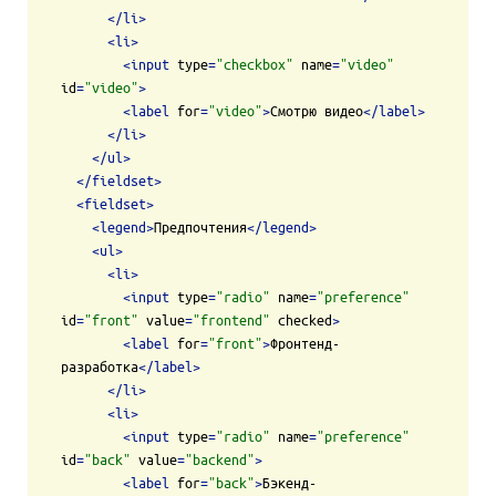
</
li
>
<
li
>
<
input
type
=
"checkbox"
name
=
"video"
id
=
"video"
>
<
label
for
=
"video"
>
Смотрю видео
</
label
>
</
li
>
</
ul
>
</
fieldset
>
<
fieldset
>
<
legend
>
Предпочтения
</
legend
>
<
ul
>
<
li
>
<
input
type
=
"radio"
name
=
"preference"
id
=
"front"
value
=
"frontend"
checked
>
<
label
for
=
"front"
>
Фронтенд-
разработка
</
label
>
</
li
>
<
li
>
<
input
type
=
"radio"
name
=
"preference"
id
=
"back"
value
=
"backend"
>
<
label
for
=
"back"
>
Бэкенд-