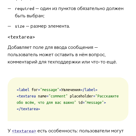
— один из пунктов обязательно должен
required
быть выбран;
— размер элемента.
size
<textarea>
Добавляет поле для ввода сообщения —
пользователь может оставить в нём вопрос,
комментарий для техподдержки или что-то ещё.
<
label
for
=
"message"
>
Увлечения
</
label
>
<
textarea
name
=
"comment"
placeholder
=
"Расскажите 
обо всём, что для вас важно"
id
=
"message"
>
</
textarea
>
У
есть особенность: пользователи могут
<textarea>