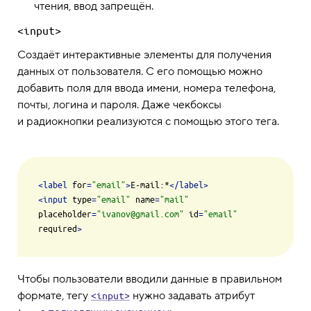
чтения, ввод запрещён.
<input>
Создаёт интерактивные элементы для получения
данных от пользователя. С его помощью можно
добавить поля для ввода имени, номера телефона,
почты, логина и пароля. Даже чекбоксы
и радиокнопки реализуются с помощью этого тега.
<
label
for
=
"email"
>
E-mail:*
</
label
>
<
input
type
=
"email"
name
=
"mail"
placeholder
=
"ivanov@gmail.com"
id
=
"email"
required
>
Чтобы пользователи вводили данные в правильном
формате, тегу
нужно задавать атрибут
<input>