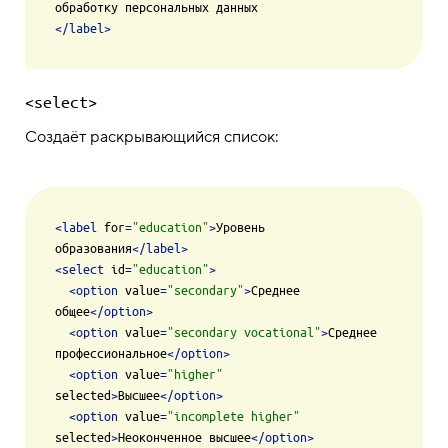
</
label
>
<select>
Создаёт раскрывающийся список:
<
label
for
=
"education"
>
Уровень 
образования
</
label
>
<
select
id
=
"education"
>
<
option
value
=
"secondary"
>
Среднее 
общее
</
option
>
<
option
value
=
"secondary vocational"
>
Среднее 
профессиональное
</
option
>
<
option
value
=
"higher"
selected
>
Высшее
</
option
>
<
option
value
=
"incomplete higher"
selected
>
Неоконченное высшее
</
option
>