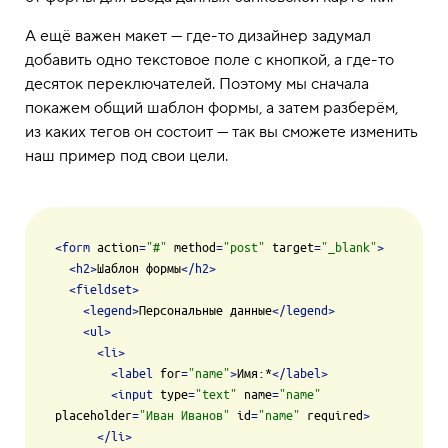
А ещё важен макет — где-то дизайнер задумал
добавить одно текстовое поле с кнопкой, а где-то
десяток переключателей. Поэтому мы сначала
покажем общий шаблон формы, а затем разберём,
из каких тегов он состоит — так вы сможете изменить
наш пример под свои цели.
<
form
action
=
"#"
method
=
"post"
target
=
"_blank"
>
<
h2
>
Шаблон формы
</
h2
>
<
fieldset
>
<
legend
>
Персональные данные
</
legend
>
<
ul
>
<
li
>
<
label
for
=
"name"
>
Имя:*
</
label
>
<
input
type
=
"text"
name
=
"name"
placeholder
=
"Иван Иванов"
id
=
"name"
required
>
</
li
>