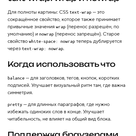
Для полноты картины: CSS
— это
text-wrap
сокращённое свойство, которое также принимает
привычные значения
(перенос разрешён, по
wrap
умолчанию) и
(перенос запрещён). Старое
nowrap
свойство
теперь дублируется
white-space: nowrap
через
.
text-wrap: nowrap
Когда использовать что
— для заголовков, тегов, кнопок, коротких
balance
подписей. Улучшает визуальный ритм там, где важна
симметрия.
— для длинных параграфов, где нужно
pretty
избежать одиноких слов в конце. Улучшает
читабельность, не влияет на общий вид блока.
Поддержка браузерами