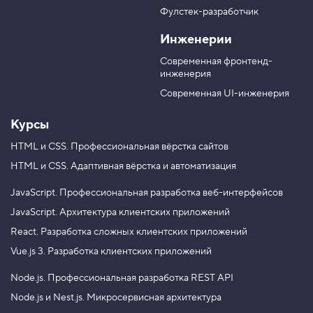
в
T
M
Фулстек-разработчик
Y
e
A
V
o
l
X
Инженерии
K
u
e
T
g
Современная фронтенд-
u
r
инженерия
b
a
e
m
Современная UI-инженерия
Курсы
HTML и CSS.
Профессиональная вёрстка сайтов
HTML и CSS.
Адаптивная вёрстка и автоматизация
JavaScript.
Профессиональная разработка веб-интерфейсов
JavaScript.
Архитектура клиентских приложений
React.
Разработка сложных клиентских приложений
Vue.js 3.
Разработка клиентских приложений
Node.js.
Профессиональная разработка REST API
Node.js и Nest.js.
Микросервисная архитектура