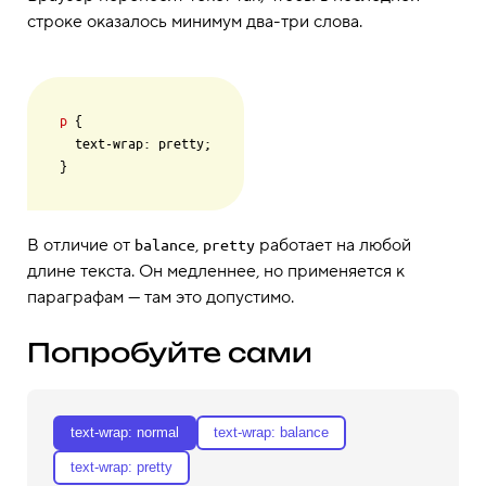
строке оказалось минимум два-три слова.
p
 {

  text-wrap: pretty;

В отличие от
,
работает на любой
balance
pretty
длине текста. Он медленнее, но применяется к
параграфам — там это допустимо.
Попробуйте сами
text-wrap: normal
text-wrap: balance
text-wrap: pretty