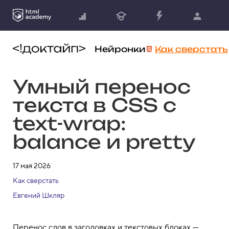
Нейронки
Как сверстать
Умный перенос
текста в CSS с
text-wrap:
balance и pretty
17 мая 2026
Как сверстать
Евгений Шкляр
Перенос слов в заголовках и текстовых блоках —