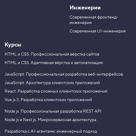
V
o
l
X
Инженерии
K
u
e
T
g
Современная фронтенд-
u
r
инженерия
b
a
e
m
Современная UI-инженерия
Курсы
HTML и CSS.
Профессиональная вёрстка сайтов
HTML и CSS.
Адаптивная вёрстка и автоматизация
JavaScript.
Профессиональная разработка веб-интерфейсов
JavaScript.
Архитектура клиентских приложений
React.
Разработка сложных клиентских приложений
Vue.js 3.
Разработка клиентских приложений
Node.js.
Профессиональная разработка REST API
Node.js и Nest.js.
Микросервисная архитектура
Разработка с AI-агентами: инженерный подход