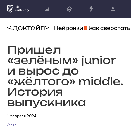
Нейронки
Как сверстать
Пришел
«зелёным» junior
и вырос до
«жёлтого» middle.
История
выпускника
1 февраля 2024
Айти