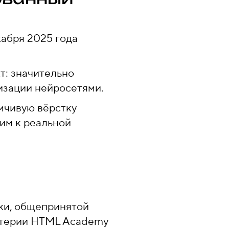
кабря 2025 года
т: значительно
изации нейросетями.
умчивую вёрстку
им к реальной
тки, общепринятой
ритерии HTML Academy