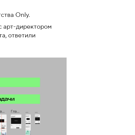
ства Only.
с арт-директором
та, ответили