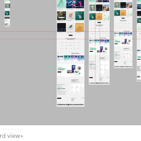
rd view»