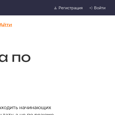
Регистрация
Войти
Айти
а по
находить начинающих
тату, а не по резюме.