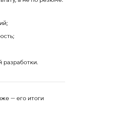
ий;
ость;
й разработки.
иже — его итоги