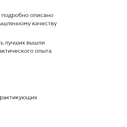
ы подробно описано
ышленному качеству
ть лучших вышли
актического опыта
практикующих