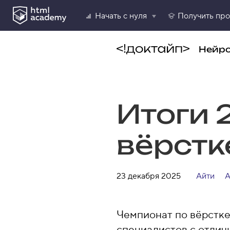
Начать с нуля
Получить пр
Нейр
Итоги 
вёрстк
23 декабря 2025
Айти
А
Чемпионат по вёрстке
специалистов с отличн