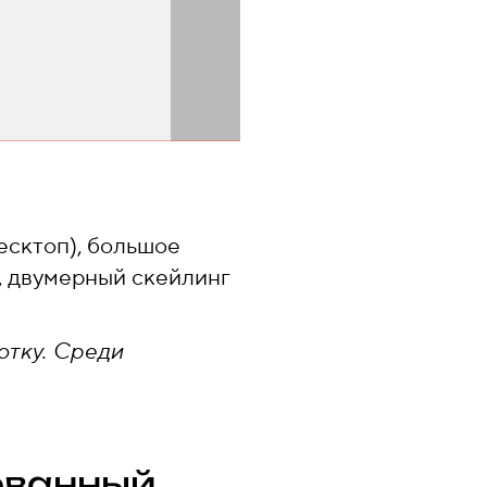
есктоп), большое
, двумерный скейлинг
отку. Среди
ованный