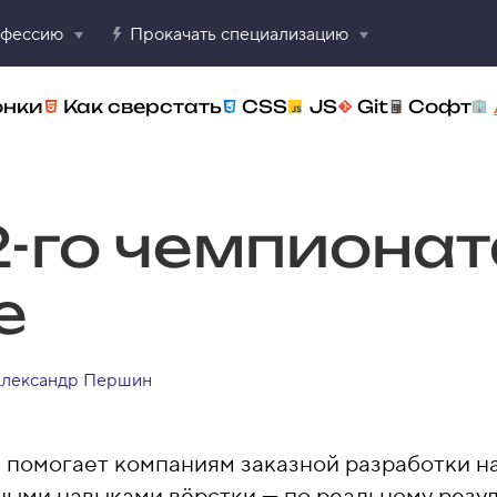
офессию
Прокачать специализацию
онки
Как сверстать
CSS
JS
Git
Софт
2-го чемпионат
е
лександр Першин
 помогает компаниям заказной разработки 
ыми навыками вёрстки — по реальному резуль