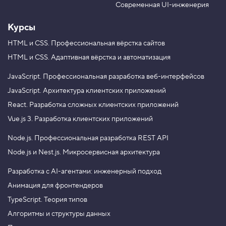
e
m
Современная UI-инженерия
Курсы
HTML и CSS.
Профессиональная вёрстка сайтов
HTML и CSS.
Адаптивная вёрстка и автоматизация
JavaScript.
Профессиональная разработка веб-интерфейсов
JavaScript.
Архитектура клиентских приложений
React.
Разработка сложных клиентских приложений
Vue.js 3.
Разработка клиентских приложений
Node.js.
Профессиональная разработка REST API
Node.js и Nest.js.
Микросервисная архитектура
Разработка с AI-агентами: инженерный подход
Анимация для фронтендеров
TypeScript. Теория типов
Алгоритмы и структуры данных