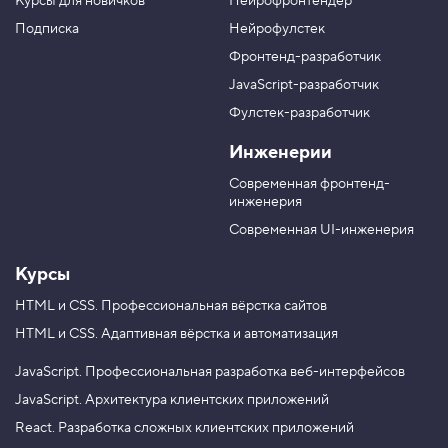
Курсы для новичков
Нейрофронтендер
р
н
н
н
у
а
а
а
Подписка
Нейрофулстек
п
л
л
л
Фронтенд-разработчик
п
н
в
в
а
а
JavaScript-разработчик
в
T
M
Фулстек-разработчик
Y
e
A
V
o
l
X
Инженерии
K
u
e
T
g
Современная фронтенд-
u
r
инженерия
b
a
e
m
Современная UI-инженерия
Курсы
HTML и CSS.
Профессиональная вёрстка сайтов
HTML и CSS.
Адаптивная вёрстка и автоматизация
JavaScript.
Профессиональная разработка веб-интерфейсов
JavaScript.
Архитектура клиентских приложений
React.
Разработка сложных клиентских приложений