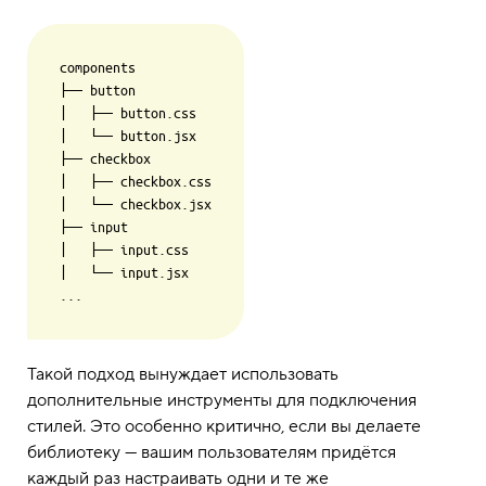
components

├── button

│   ├── button.css

│   └── button.jsx

├── checkbox

│   ├── checkbox.css

│   └── checkbox.jsx

├── input

│   ├── input.css

│   └── input.jsx

Такой подход вынуждает использовать
дополнительные инструменты для подключения
стилей. Это особенно критично, если вы делаете
библиотеку — вашим пользователям придётся
каждый раз настраивать одни и те же