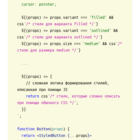
  cursor: pointer;

${(props) => props.variant === 
'filled'
 && 
css`
/* стили для варианта filled */
`
}
${(props) => props.variant === 
'outlined'
 && 
css`
/* стили для варианта outlined */
`
}
${(props) => props.size === 
'medium'
 && css`
/* 
стили для размера medium */
`
}
  ...

${(props) => {

    // сложная логика формирования стилей, 
описанная при помощи JS

return
 css`
/* стили, которые сложно описать 
при помощи обычного CSS */
`
;

  }}
`
;

function
Button
(
props
) {

return
<
StyledButton
 {
...props
}>