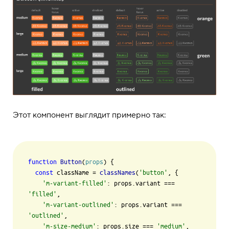
Этот компонент выглядит примерно так:
function
Button
(
props
) {

const
 className = 
classNames
(
'button'
, {

'm-variant-filled'
: props.
variant
 === 
'filled'
,

'm-variant-outlined'
: props.
variant
 === 
'outlined'
,

'm-size-medium'
: props.
size
 === 
'medium'
,
