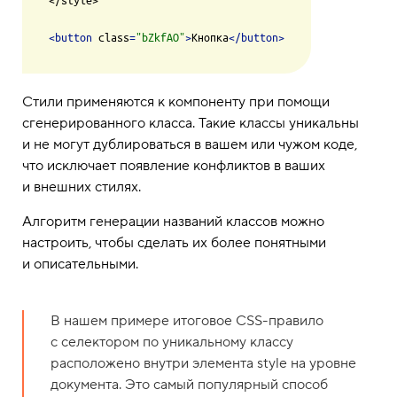
</style>

<
button
class
=
"bZkfAO"
>
Кнопка
</
button
>
Стили применяются к компоненту при помощи
сгенерированного класса. Такие классы уникальны
и не могут дублироваться в вашем или чужом коде,
что исключает появление конфликтов в ваших
и внешних стилях.
Алгоритм генерации названий классов можно
настроить, чтобы сделать их более понятными
и описательными.
В нашем примере итоговое CSS-правило
с селектором по уникальному классу
расположено внутри элемента style на уровне
документа. Это самый популярный способ