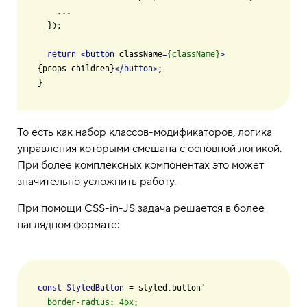
    ...

  });

return
<
button
className
=
{className}
>
{props.children}
</
button
>
;

То есть как набор классов-модификаторов, логика
управления которыми смешана с основной логикой.
При более комплексных компонентах это может
значительно усложнить работу.
При помощи CSS-in-JS задача решается в более
наглядном формате:
const
StyledButton
 = styled.
button
`

  border-radius: 4px;
