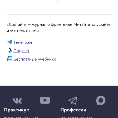
«Доктайп» — журнал о фронтенде. Читайте, слушайте
и учитесь с нами.
Телеграм
Подкаст
Бесплатные учебники
Н
Н
Н
Н
а
а
а
а
ш
ш
ш
ш
Практикум
Профессии
а
к
к
к
г
а
а
а