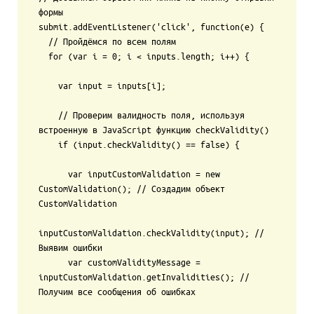
формы

submit.addEventListener('click', function(e) {

  // Пройдёмся по всем полям

  for (var i = 0; i < inputs.length; i++) {

    var input = inputs[i];

    // Проверим валидность поля, используя 
встроенную в JavaScript функцию checkValidity()

    if (input.checkValidity() == false) {

      var inputCustomValidation = new 
CustomValidation(); // Создадим объект 
CustomValidation

inputCustomValidation.checkValidity(input); // 
Выявим ошибки

      var customValidityMessage = 
inputCustomValidation.getInvalidities(); // 
Получим все сообщения об ошибках
