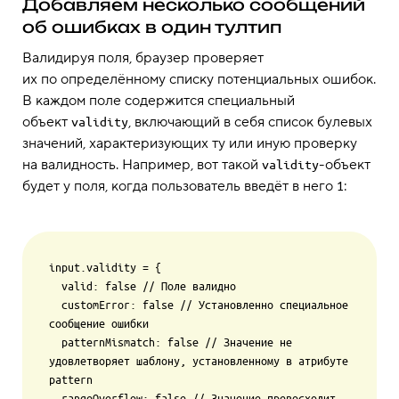
Добавляем несколько сообщений
об ошибках в один тултип
Валидируя поля, браузер проверяет
их по определённому списку потенциальных ошибок.
В каждом поле содержится специальный
объект
, включающий в себя список булевых
validity
значений, характеризующих ту или иную проверку
на валидность. Например, вот такой
-объект
validity
будет у поля, когда пользователь введёт в него
:
1
input.validity = {

  valid: false // Поле валидно

  customError: false // Установленно специальное 
сообщение ошибки

  patternMismatch: false // Значение не 
удовлетворяет шаблону, установленному в атрибуте 
pattern

  rangeOverflow: false // Значение превосходит 