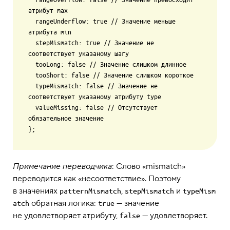
атрибут max

  rangeUnderflow: true // Значение меньше 
атрибута min

  stepMismatch: true // Значение не 
соответствует указаному шагу

  tooLong: false // Значение слишком длинное

  tooShort: false // Значение слишком короткое

  typeMismatch: false // Значение не 
соответствует указаному атрибуту type

  valueMissing: false // Отсутствует 
обязательное значение

Примечание переводчика
: Слово «mismatch»
переводится как «несоответствие». Поэтому
в значениях
,
и
patternMismatch
stepMismatch
typeMism
обратная логика:
— значение
atch
true
не удовлетворяет атрибуту,
— удовлетворяет.
false