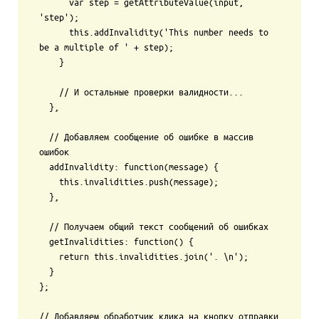
      var step = getAttributeValue(input, 
'step');

      this.addInvalidity('This number needs to 
be a multiple of ' + step);

    }

    // И остальные проверки валидности...

  },

  // Добавляем сообщение об ошибке в массив 
ошибок

  addInvalidity: function(message) {

    this.invalidities.push(message);

  },

  // Получаем общий текст сообщений об ошибках

  getInvalidities: function() {

    return this.invalidities.join('. \n');

  }

};

// Добавляем обработчик клика на кнопку отправки 