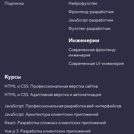
у
а
а
а
Подписка
Нейрофулстек
п
л
л
л
Фронтенд-разработчик
п
н
в
в
а
а
JavaScript-разработчик
в
T
M
Фулстек-разработчик
Y
e
A
V
o
l
X
Инженерии
K
u
e
T
g
Современная фронтенд-
u
r
инженерия
b
a
e
m
Современная UI-инженерия
Курсы
HTML и CSS.
Профессиональная вёрстка сайтов
HTML и CSS.
Адаптивная вёрстка и автоматизация
JavaScript.
Профессиональная разработка веб-интерфейсов
JavaScript.
Архитектура клиентских приложений
React.
Разработка сложных клиентских приложений
Vue.js 3.
Разработка клиентских приложений