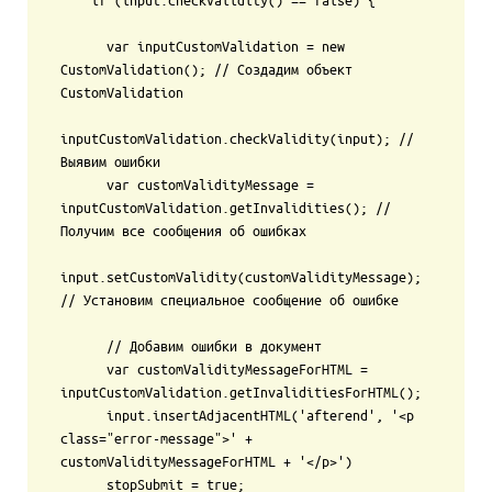
    if (input.checkValidity() == false) {

      var inputCustomValidation = new 
CustomValidation(); // Создадим объект 
CustomValidation

inputCustomValidation.checkValidity(input); // 
Выявим ошибки

      var customValidityMessage = 
inputCustomValidation.getInvalidities(); // 
Получим все сообщения об ошибках

input.setCustomValidity(customValidityMessage); 
// Установим специальное сообщение об ошибке

      // Добавим ошибки в документ

      var customValidityMessageForHTML = 
inputCustomValidation.getInvaliditiesForHTML();

      input.insertAdjacentHTML('afterend', '<p 
class="error-message">' + 
customValidityMessageForHTML + '</p>')

      stopSubmit = true;
