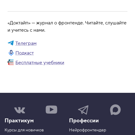
«Доктайп» — журнал о фронтенде. Читайте, слушайте
и учитесь с нами.
Телеграм
Подкаст
Бесплатные учебники
Н
Н
Н
Н
а
а
а
а
ш
ш
ш
ш
Практикум
Профессии
а
к
к
к
г
а
а
а
Курсы для новичков
Нейрофронтендер
р
н
н
н