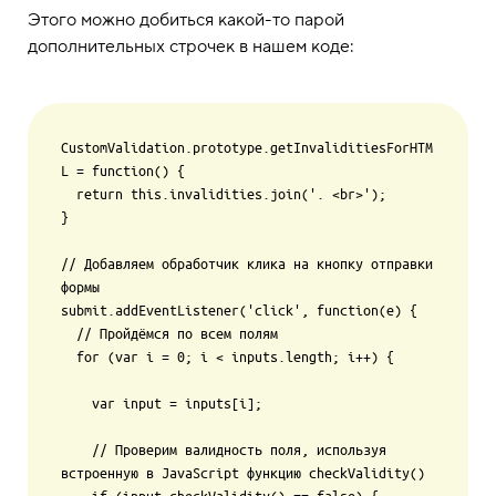
Этого можно добиться какой-то парой
дополнительных строчек в нашем коде:
CustomValidation.prototype.getInvaliditiesForHTM
L = function() {

  return this.invalidities.join('. <br>');

}

// Добавляем обработчик клика на кнопку отправки 
формы

submit.addEventListener('click', function(e) {

  // Пройдёмся по всем полям

  for (var i = 0; i < inputs.length; i++) {

    var input = inputs[i];

    // Проверим валидность поля, используя 
встроенную в JavaScript функцию checkValidity()
