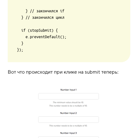
    } // закончился if

  } // закончился цикл

  if (stopSubmit) {

    e.preventDefault();

  }

Вот что происходит при клике на submit теперь: