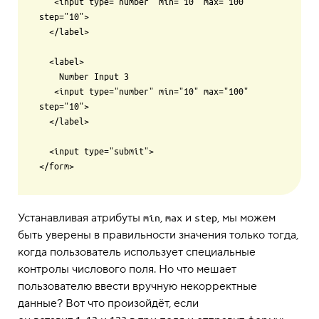
   <input type="number" min="10" max="100" 
step="10">

  </label>

  <label>

    Number Input 3

   <input type="number" min="10" max="100" 
step="10">

  </label>

  <input type="submit">

Устанавливая атрибуты
,
и
, мы можем
min
max
step
быть уверены в правильности значения только тогда,
когда пользователь использует специальные
контролы числового поля. Но что мешает
пользователю ввести вручную некорректные
данные? Вот что произойдёт, если