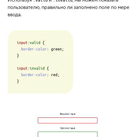
Используя
и
, мы можем показать
:valid
:invalid
пользователю, правильно ли заполнено поле по мере
ввода.
input
:valid
 {

border-color
: green;

}

input
:invalid
 {

border-color
: red;
