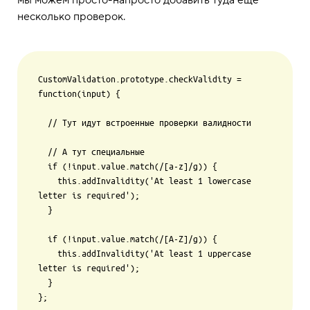
несколько проверок.
CustomValidation.prototype.checkValidity = 
function(input) {

  // Тут идут встроенные проверки валидности

  // А тут специальные

  if (!input.value.match(/[a-z]/g)) {

    this.addInvalidity('At least 1 lowercase 
letter is required');

  }

  if (!input.value.match(/[A-Z]/g)) {

    this.addInvalidity('At least 1 uppercase 
letter is required');

  }
